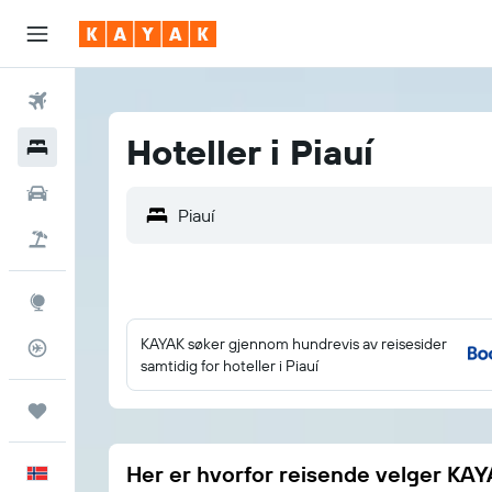
Fly
Hoteller i Piauí
Hoteller
Leiebiler
Pakkereiser
Utforsk
KAYAK søker gjennom hundrevis av reisesider
Flysporer
samtidig for hoteller i Piauí
Reiser
Her er hvorfor reisende velger KA
Norsk