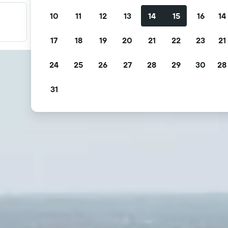
10
11
12
13
14
15
16
14
Filtre tilbudene dine
Filtrer etter gratis avbestilling, gratis frokost og mer
17
18
19
20
21
22
23
21
24
25
26
27
28
29
30
28
31