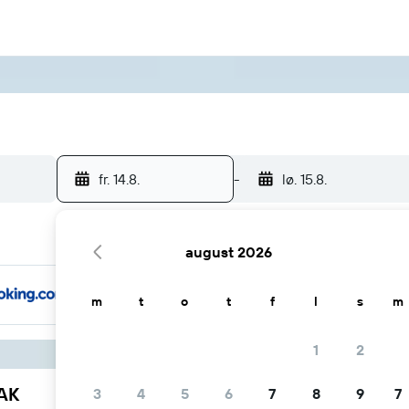
fr. 14.8.
-
lø. 15.8.
august 2026
m
t
o
t
f
l
s
m
1
2
YAK
3
4
5
6
7
8
9
7