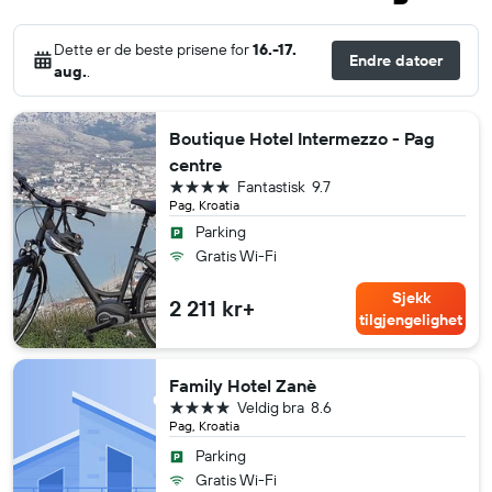
Dette er de beste prisene for
16.-17.
Endre datoer
aug.
.
Boutique Hotel Intermezzo - Pag
centre
4 stjerner
Fantastisk
9.7
Pag, Kroatia
Parking
Gratis Wi-Fi
Sjekk
2 211 kr+
tilgjengelighet
Family Hotel Zanè
4 stjerner
Veldig bra
8.6
Pag, Kroatia
Parking
Gratis Wi-Fi