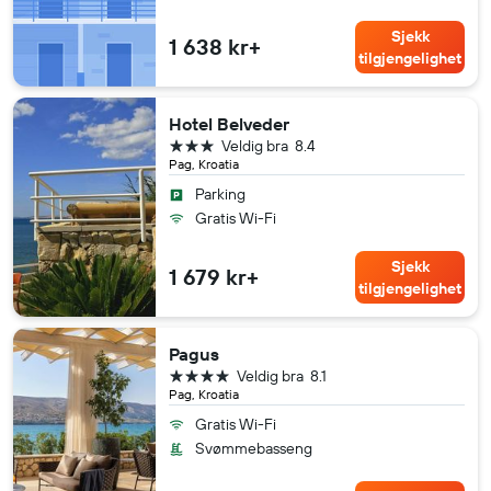
Sjekk
1 638 kr+
tilgjengelighet
Hotel Belveder
3 stjerner
Veldig bra
8.4
Pag, Kroatia
Parking
Gratis Wi-Fi
Sjekk
1 679 kr+
tilgjengelighet
Pagus
4 stjerner
Veldig bra
8.1
Pag, Kroatia
Gratis Wi-Fi
Svømmebasseng