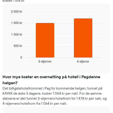
kostet 1 514 kr.
2 000 kr
Bar
Chart
graphic.
chart
1 500 kr
with
2
bars.
1 000 kr
Diagrammet
500 kr
nedenfor
viser
gjennomsnittsprisen
0
3-stjerner
4-stjerne
for
End
of
et
interactive
rom
chart
i
Hvor mye koster en overnatting på hotell i Pagdenne
kveld,
helgen?
basert
Det billigstehotellrommet i Pag for kommende helgen, funnet på
på
KAYAK de siste 3 dagene, koster 1 064 kr per natt. For de samme
data
datoene er det funnet 3-stjerners hotellrom for 1 478 kr per natt, og
fra
4-stjerners hotellrom fra 1 064 kr per natt.
de
siste