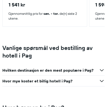
funnet
1 541 kr
1 598
de
siste
Gjennomsnittlig pris for
søn. - tor.
de(n) siste 2
Gjennoms
3
ukene.
ukene.
dagene
Vanlige spørsmål ved bestilling av
hotell i Pag
Hvilken destinasjon er den mest populære i Pag?
Hvor mye koster et billig hotell i Pag?