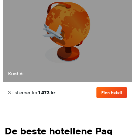
Kustići
3+ stjerner fra
1 473 kr
Finn hotell
De beste hotellene Pag