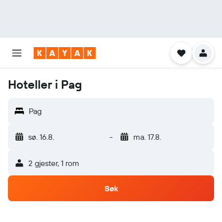
Hoteller i Pag
Pag
sø. 16.8.
-
ma. 17.8.
2 gjester, 1 rom
Søk