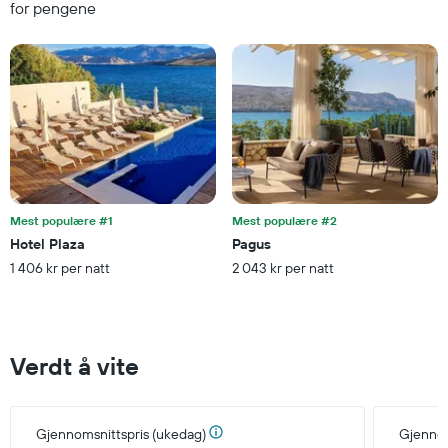
og
for pengene
i
sortert
kveld,
etter
basert
antall
på
stjerner.
data
Diagrammets
fra
1
de
X-
siste
akse
tre
viser
dagene
hotellkategorier
etter
Mest populære #1
Mest populære #2
stjerner.
Hotel Plaza
Pagus
Diagrammets
1 406 kr per natt
2 043 kr per natt
1
Y-
akse
viser
gjennomsnittsprisen
Verdt å vite
på
et
rom
denne
Gjennomsnittspris (ukedag)
Gjennom
helgen