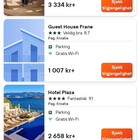
Sjekk
3 334 kr+
tilgjengelighet
Guest House Frane
3 stjerner
Veldig bra
8.7
Pag, Kroatia
Parking
Gratis Wi-Fi
Sjekk
1 007 kr+
tilgjengelighet
Hotel Plaza
4 stjerner
Fantastisk
9.1
Pag, Kroatia
Parking
Gratis Wi-Fi
Sjekk
2 658 kr+
tilgjengelighet