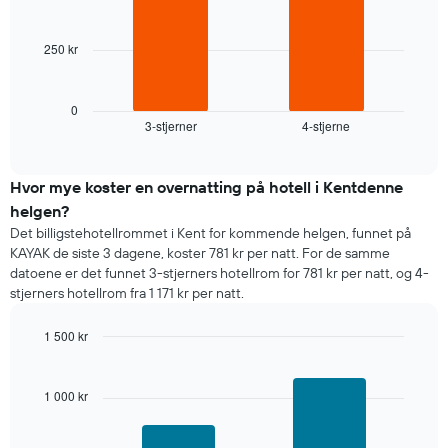
ukedagene.
bars.
Diagrammets
1
250 kr
Diagrammet
Y-
nedenfor
akse
viser
viser
gjennomsnittsprisen
0
gjennomsnittsprisen
3-stjerner
4-stjerne
for
End
for
of
et
interactive
et
rom
chart
rom
i
Hvor mye koster en overnatting på hotell i Kentdenne
kveld,
helgen?
basert
Det billigstehotellrommet i Kent for kommende helgen, funnet på
på
KAYAK de siste 3 dagene, koster 781 kr per natt. For de samme
data
datoene er det funnet 3-stjerners hotellrom for 781 kr per natt, og 4-
fra
stjerners hotellrom fra 1 171 kr per natt.
de
siste
1 500 kr
tre
dagene
Bar
Chart
graphic.
chart
og
with
sortert
1 000 kr
2
etter
bars.
antall