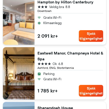
Hampton by Hilton Canterbury
3 stjerner
Veldig bra
8.8
Downtown
Gratis Wi-Fi
Klimaanlegg
Sjekk
2 091 kr+
tilgjengelighet
Eastwell Manor, Champneys Hotel &
Spa
4 stjerner
Ok
6.8
Ashford, ENG, Storbritannia
Parking
Gratis Wi-Fi
Sjekk
1 785 kr+
tilgjengelighet
Shenandoah House