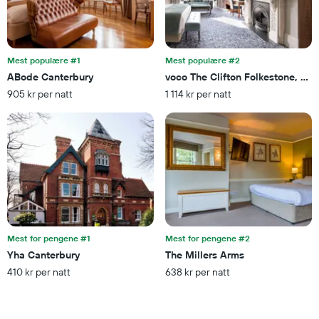
gjennomsnittsprisen
på
et
rom
Mest populære #1
Mest populære #2
ABode Canterbury
voco The Clifton Folkestone, an 
905 kr per natt
1 114 kr per natt
Mest for pengene #1
Mest for pengene #2
Yha Canterbury
The Millers Arms
410 kr per natt
638 kr per natt