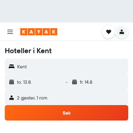
Hoteller i Kent
Kent
to. 13.8.
-
fr. 14.8.
2 gjester, 1 rom
Søk