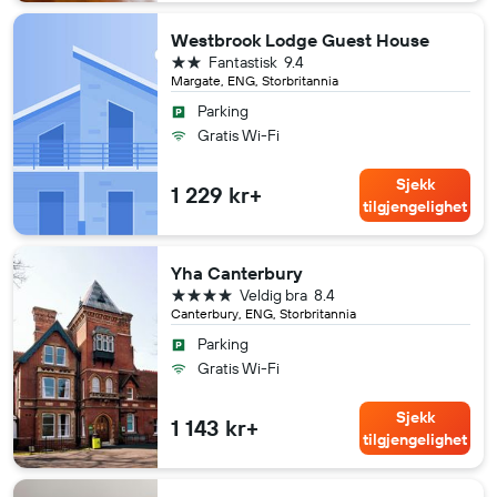
Westbrook Lodge Guest House
2 stjerner
Fantastisk
9.4
Margate, ENG, Storbritannia
Parking
Gratis Wi-Fi
Sjekk
1 229 kr+
tilgjengelighet
Yha Canterbury
4 stjerner
Veldig bra
8.4
Canterbury, ENG, Storbritannia
Parking
Gratis Wi-Fi
Sjekk
1 143 kr+
tilgjengelighet