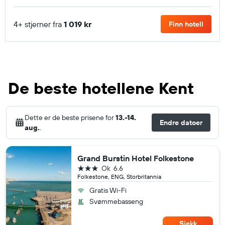
4+ stjerner fra
1 019 kr
Finn hotell
De beste hotellene Kent
Dette er de beste prisene for
13.-14.
Endre datoer
aug.
.
Grand Burstin Hotel Folkestone
3 stjerner
Ok
6.6
Folkestone, ENG, Storbritannia
Gratis Wi-Fi
Svømmebasseng
Sjekk