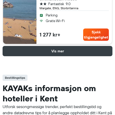
2 stjerner
Fantastisk
9.0
Margate, ENG, Storbritannia
Parking
Gratis Wi-Fi
Sjekk
1 277 kr+
tilgjengelighet
Vis mer
Bestillingstips
KAYAKs informasjon om
hoteller i Kent
Utforsk sesongmessige trender, perfekt bestillingstid og
andre datadrevne tips for å planlegge oppholdet ditt i Kent på