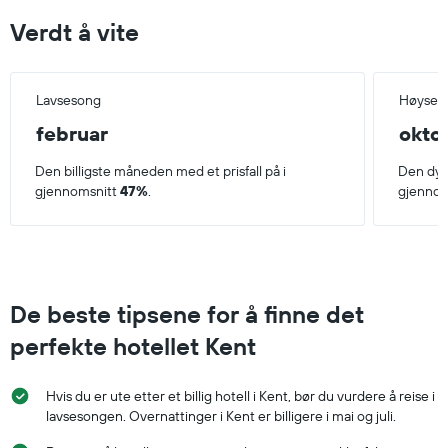
Verdt å vite
Lavsesong
Høyses
februar
okto
Den billigste måneden med et prisfall på i
Den dyr
gjennomsnitt
47%
.
gjennom
De beste tipsene for å finne det
perfekte hotellet Kent
Hvis du er ute etter et billig hotell i Kent, bør du vurdere å reise i
lavsesongen. Overnattinger i Kent er billigere i mai og juli.