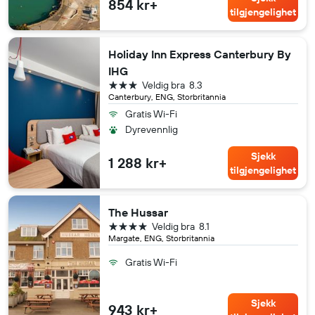
854 kr+
tilgjengelighet
Holiday Inn Express Canterbury By
IHG
3 stjerner
Veldig bra
8.3
Canterbury, ENG, Storbritannia
Gratis Wi-Fi
Dyrevennlig
Sjekk
1 288 kr+
tilgjengelighet
The Hussar
4 stjerner
Veldig bra
8.1
Margate, ENG, Storbritannia
Gratis Wi-Fi
Sjekk
943 kr+