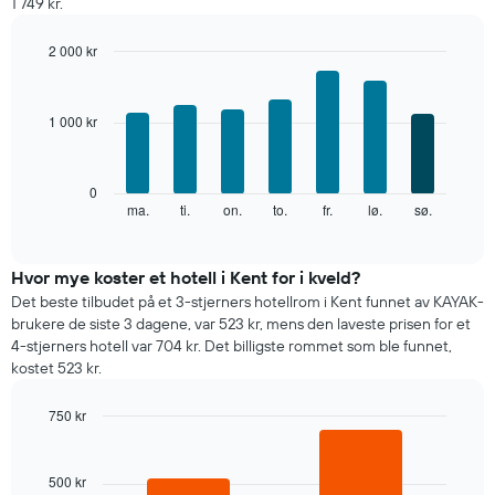
1 749 kr.
måned
Diagrammets
2 000 kr
1
Bar
X-
Chart
graphic.
chart
akse
with
viser
1 000 kr
7
månedene.
bars.
Diagrammets
1
Diagrammet
0
Y-
nedenfor
ma.
ti.
on.
to.
fr.
lø.
sø.
End
akse
of
viser
interactive
viser
gjennomsnittsprisen
chart
gjennomsnittsprisen
for
Hvor mye koster et hotell i Kent for i kveld?
for
et
Det beste tilbudet på et 3-stjerners hotellrom i Kent funnet av KAYAK-
et
rom
brukere de siste 3 dagene, var 523 kr, mens den laveste prisen for et
rom
for
4-stjerners hotell var 704 kr. Det billigste rommet som ble funnet,
hver
kostet 523 kr.
ukedag
Diagrammets
750 kr
1
X-
Bar
Chart
graphic.
chart
akse
with
viser
500 kr
2