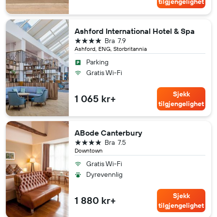
tilgjengelighet
Ashford International Hotel & Spa
4 stjerner
Bra
7.9
Ashford, ENG, Storbritannia
Parking
Gratis Wi-Fi
Sjekk
1 065 kr+
tilgjengelighet
ABode Canterbury
4 stjerner
Bra
7.5
Downtown
Gratis Wi-Fi
Dyrevennlig
Sjekk
1 880 kr+
tilgjengelighet