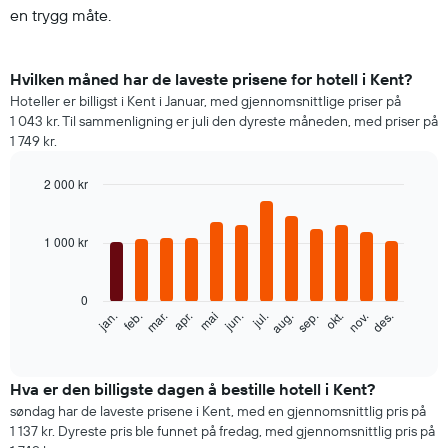
en trygg måte.
Hvilken måned har de laveste prisene for hotell i Kent?
Hoteller er billigst i Kent i Januar, med gjennomsnittlige priser på
1 043 kr. Til sammenligning er juli den dyreste måneden, med priser på
1 749 kr.
2 000 kr
Bar
Chart
graphic.
chart
with
1 000 kr
12
bars.
0
Diagrammet
feb.
mai
aug.
nov.
mar.
jun.
sep.
des.
jan.
apr.
jul.
okt.
nedenfor
End
of
viser
interactive
gjennomsnittsprisen
chart
for
Hva er den billigste dagen å bestille hotell i Kent?
et
søndag har de laveste prisene i Kent, med en gjennomsnittlig pris på
rom
1 137 kr. Dyreste pris ble funnet på fredag, med gjennomsnittlig pris på
per