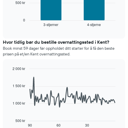
stjerner.
500 kr
Diagrammet
Diagrammets
nedenfor
1
viser
X-
gjennomsnittsprisen
0
akse
3-stjerner
4-stjerne
for
End
viser
of
et
interactive
hotellkategorier
rom
chart
etter
denne
Hvor tidlig bør du bestille overnattingssted i Kent?
stjerner.
helgen,
Book minst 59 dager før oppholdet ditt starter for å få den beste
Diagrammets
basert
prisen på et/en Kent overnattingssted.
1
på
Y-
data
akse
fra
2 000 kr
viser
de
Line
Chart
gjennomsnittsprisen
graphic.
siste
chart
for
with
tre
1 500 kr
et
90
dagene
rom
data
og
points.
i
sortert
1 000 kr
kveld,
etter
Diagrammet
basert
antall
nedenfor
på
stjerner.
viser
data
500 kr
Diagrammets
hvordan
90
60
30
fra
End