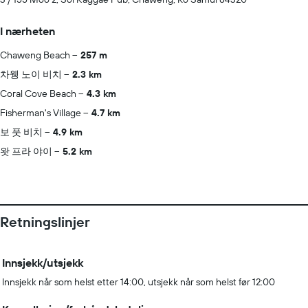
I nærheten
Chaweng Beach
257 m
차웽 노이 비치
2.3 km
Coral Cove Beach
4.3 km
Fisherman's Village
4.7 km
보 풋 비치
4.9 km
왓 프라 야이
5.2 km
Retningslinjer
Innsjekk/utsjekk
Innsjekk når som helst etter 14:00, utsjekk når som helst før 12:00