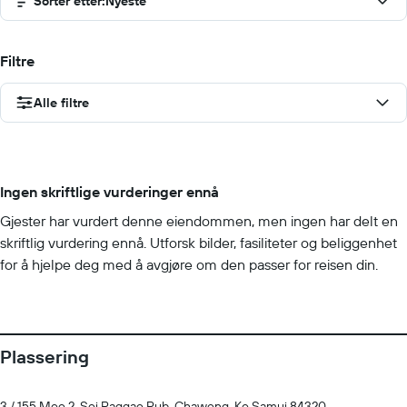
Sorter etter
:
Nyeste
Filtre
Alle filtre
Ingen skriftlige vurderinger ennå
Gjester har vurdert denne eiendommen, men ingen har delt en
skriftlig vurdering ennå. Utforsk bilder, fasiliteter og beliggenhet
for å hjelpe deg med å avgjøre om den passer for reisen din.
Plassering
3 / 155 Moo 2, Soi Raggae Pub, Chaweng, Ko Samui 84320