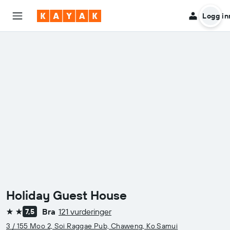
Logg in
Holiday Guest House
Bra
121 vurderinger
7,5
2 stjerner
3 / 155 Moo 2, Soi Raggae Pub, Chaweng, Ko Samui