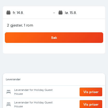
fr. 14.8.
-
lø. 15.8.
2 gjester, 1 rom
Søk
Leverandør
Leverandør for Holiday Guest
Vis priser
House
Leverandør for Holiday Guest
Vis priser
House