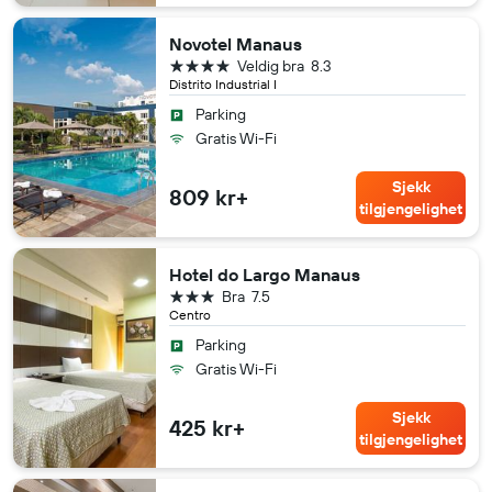
Novotel Manaus
4 stjerner
Veldig bra
8.3
Distrito Industrial I
Parking
Gratis Wi-Fi
Sjekk
809 kr+
tilgjengelighet
Hotel do Largo Manaus
3 stjerner
Bra
7.5
Centro
Parking
Gratis Wi-Fi
Sjekk
425 kr+
tilgjengelighet