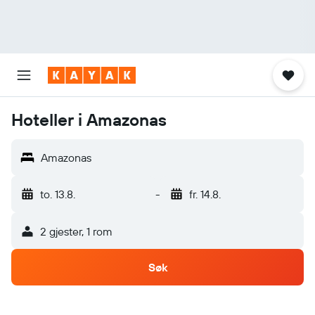
Hoteller i Amazonas
Amazonas
to. 13.8.
-
fr. 14.8.
2 gjester, 1 rom
Søk