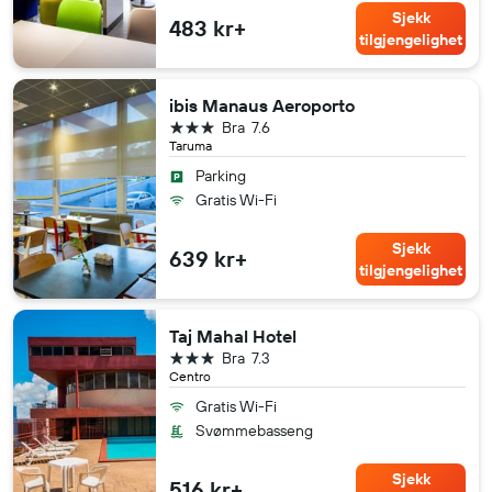
Sjekk
483 kr+
tilgjengelighet
ibis Manaus Aeroporto
3 stjerner
Bra
7.6
Taruma
Parking
Gratis Wi-Fi
Sjekk
639 kr+
tilgjengelighet
Taj Mahal Hotel
3 stjerner
Bra
7.3
Centro
Gratis Wi-Fi
Svømmebasseng
Sjekk
516 kr+