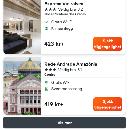
Express Vieiralves
3 stjerner
Veldig bra
8.2
Nossa Senhora das Gracas
Gratis Wi-Fi
Klimaanlegg
Sjekk
423 kr+
tilgjengelighet
Rede Andrade Amazônia
3 stjerner
Veldig bra
8.1
Centro
Gratis Wi-Fi
Svømmebasseng
Sjekk
419 kr+
tilgjengelighet
Vis mer