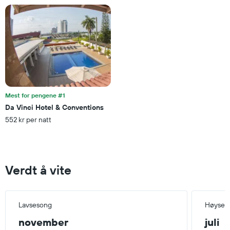
Mest for pengene #1
Da Vinci Hotel & Conventions
552 kr per natt
Verdt å vite
Lavsesong
Høyses
november
juli