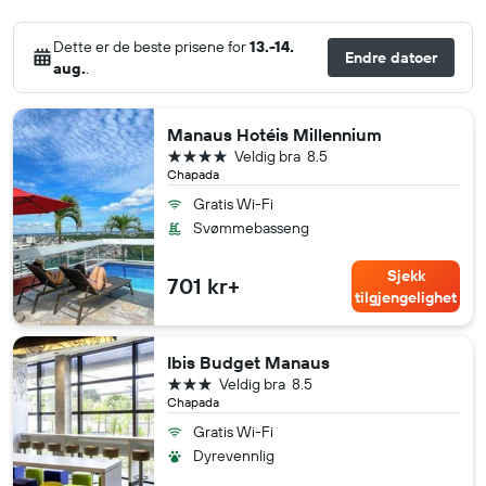
Dette er de beste prisene for
13.-14.
Endre datoer
aug.
.
Manaus Hotéis Millennium
4 stjerner
Veldig bra
8.5
Chapada
Gratis Wi-Fi
Svømmebasseng
Sjekk
701 kr+
tilgjengelighet
Ibis Budget Manaus
3 stjerner
Veldig bra
8.5
Chapada
Gratis Wi-Fi
Dyrevennlig