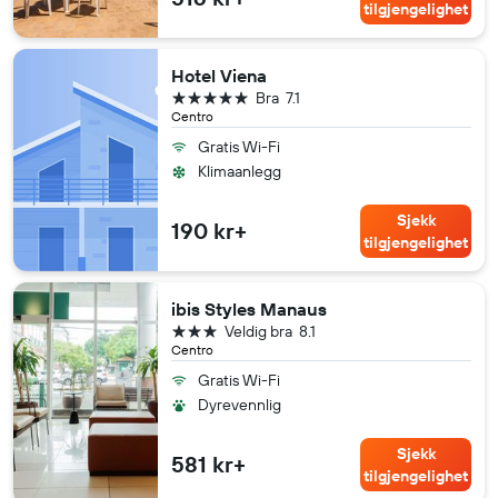
tilgjengelighet
Hotel Viena
5 stjerner
Bra
7.1
Centro
Gratis Wi-Fi
Klimaanlegg
Sjekk
190 kr+
tilgjengelighet
ibis Styles Manaus
3 stjerner
Veldig bra
8.1
Centro
Gratis Wi-Fi
Dyrevennlig
Sjekk
581 kr+
tilgjengelighet