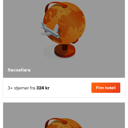
Itacoatiara
3+ stjerner fra
324 kr
Finn hotell