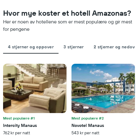
for
akse
oppholdet
Hvor mye koster et hotell Amazonas?
viser
Diagrammets
gjennomsnittsprisen
1
Her er noen av hotellene som er mest populære og gir mest
på
X-
for pengene
et
akse
rom
viser
denne
antall
helgen
4 stjerner og oppover
3 stjerner
2 stjerner og nedove
dager
funnet
før
de
oppholdet
siste
Diagrammets
3
1
dagene
Y-
akse
viser
gjennomsnittsprisen
på
et
rom
Mest populære #1
Mest populære #2
Intercity Manaus
Novotel Manaus
762 kr per natt
543 kr per natt