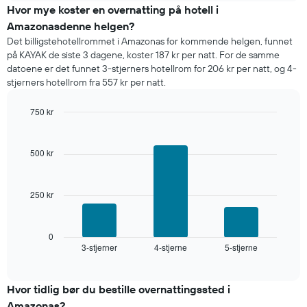
rom
i
Hvor mye koster en overnatting på hotell i
kveld,
Amazonasdenne helgen?
basert
Det billigstehotellrommet i Amazonas for kommende helgen, funnet
på
på KAYAK de siste 3 dagene, koster 187 kr per natt. For de samme
data
datoene er det funnet 3-stjerners hotellrom for 206 kr per natt, og 4-
fra
stjerners hotellrom fra 557 kr per natt.
de
siste
750 kr
tre
dagene
Bar
Chart
graphic.
chart
og
with
sortert
500 kr
3
etter
bars.
antall
stjerner.
250 kr
Diagrammet
Diagrammets
nedenfor
1
viser
X-
gjennomsnittsprisen
0
akse
3-stjerner
4-stjerne
5-stjerne
for
End
viser
of
et
interactive
hotellkategorier
rom
chart
etter
denne
Hvor tidlig bør du bestille overnattingssted i
stjerner.
helgen,
Amazonas?