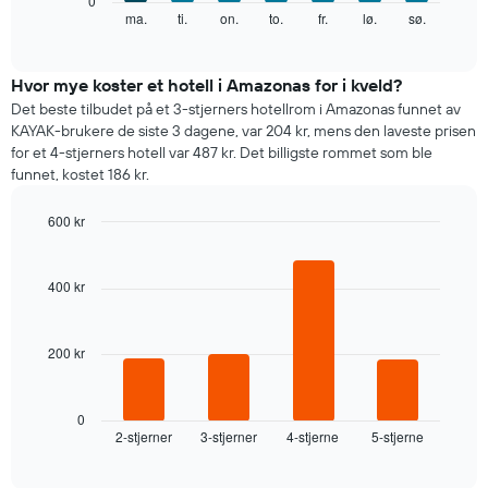
0
akse
nedenfor
ma.
ti.
on.
to.
fr.
lø.
sø.
End
viser
of
viser
gjennomsnittsprisen
interactive
gjennomsnittsprisen
chart
for
for
Hvor mye koster et hotell i Amazonas for i kveld?
et
et
rom
Det beste tilbudet på et 3-stjerners hotellrom i Amazonas funnet av
rom
KAYAK-brukere de siste 3 dagene, var 204 kr, mens den laveste prisen
for
for et 4-stjerners hotell var 487 kr. Det billigste rommet som ble
hver
funnet, kostet 186 kr.
ukedag
Diagrammets
600 kr
1
X-
Bar
Chart
graphic.
chart
akse
with
viser
400 kr
4
ukedagene.
bars.
Diagrammets
1
200 kr
Diagrammet
Y-
nedenfor
akse
viser
viser
gjennomsnittsprisen
0
gjennomsnittsprisen
2-stjerner
3-stjerner
4-stjerne
5-stjerne
for
End
for
of
et
interactive
et
rom
chart