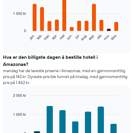
Bar
Chart
graphic.
chart
with
1 000 kr
12
bars.
0
Diagrammet
feb.
mai
aug.
nov.
mar.
jun.
sep.
des.
jan.
apr.
jul.
okt.
nedenfor
End
of
viser
interactive
gjennomsnittsprisen
chart
for
Hva er den billigste dagen å bestille hotell i
et
Amazonas?
rom
mandag har de laveste prisene i Amazonas, med en gjennomsnittlig
per
pris på 142 kr. Dyreste pris ble funnet på tirsdag, med gjennomsnittlig
måned
pris på 1 462 kr.
Diagrammets
1
X-
2 000 kr
akse
Bar
Chart
viser
graphic.
chart
with
månedene.
1 000 kr
7
Diagrammets
bars.
1
Y-
Diagrammet