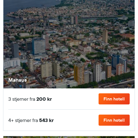
Manaus
3 stjerner fra
200 kr
Finn hotell
4+ stjerner fra
543 kr
Finn hotell