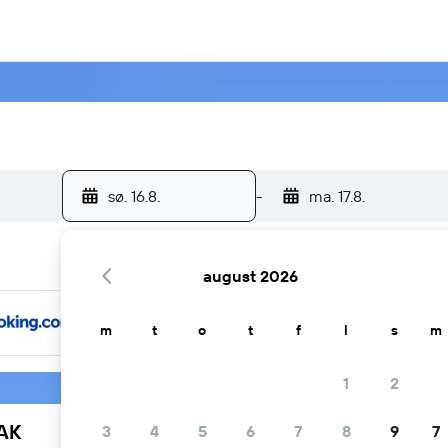
sø. 16.8.
-
ma. 17.8.
august 2026
m
t
o
t
f
l
s
m
1
2
YAK
3
4
5
6
7
8
9
7