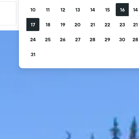
10
11
12
13
14
15
16
14
Filtre tilbudene dine
Filtrer etter gratis avbestilling, gratis frokost og mer
17
18
19
20
21
22
23
21
24
25
26
27
28
29
30
28
31