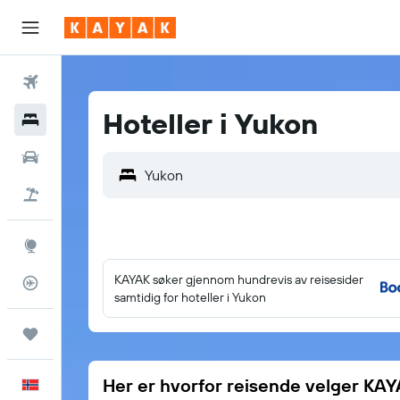
Fly
Hoteller i Yukon
Hoteller
Leiebiler
Pakkereiser
Utforsk
KAYAK søker gjennom hundrevis av reisesider
Flysporer
samtidig for hoteller i Yukon
Reiser
Her er hvorfor reisende velger KA
Norsk