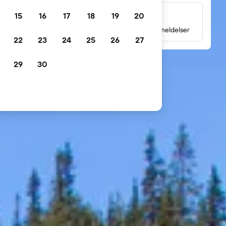
15
16
17
18
19
20
Millioner av gjesteanmeldelser
Les vurderinger basert på millioner av gjesteanmeldelser
22
23
24
25
26
27
29
30