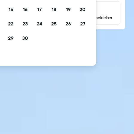
15
16
17
18
19
20
Millioner av gjesteanmeldelser
Les vurderinger basert på millioner av gjesteanmeldelser
22
23
24
25
26
27
29
30