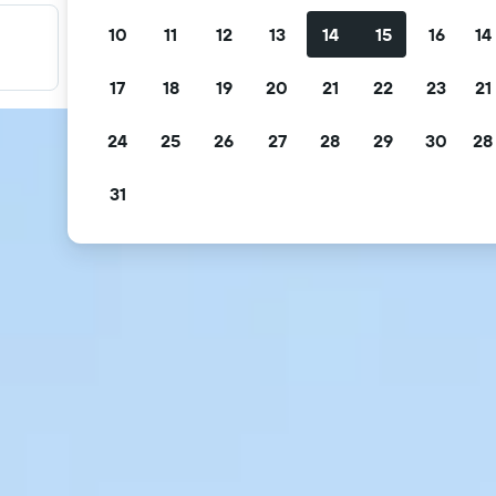
10
11
12
13
14
15
16
14
Filtre tilbudene dine
Filtrer etter gratis avbestilling, gratis frokost og mer
17
18
19
20
21
22
23
21
24
25
26
27
28
29
30
28
31