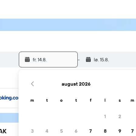
fr. 14.8.
-
lø. 15.8.
august 2026
m
t
o
t
f
l
s
m
1
2
YAK
3
4
5
6
7
8
9
7