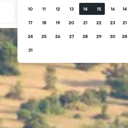
10
11
12
13
14
15
16
14
Filtre tilbudene dine
Filtrer etter gratis avbestilling, gratis frokost og mer
17
18
19
20
21
22
23
21
24
25
26
27
28
29
30
28
31