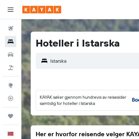
Fly
Hoteller i Istarska
Hoteller
Leiebiler
Pakkereiser
Utforsk
KAYAK søker gjennom hundrevis av reisesider
Flysporer
samtidig for hoteller i Istarska
Reiser
Her er hvorfor reisende velger KA
Norsk