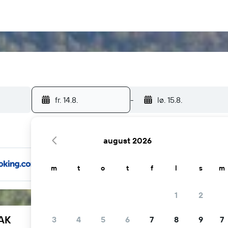
fr. 14.8.
-
lø. 15.8.
august 2026
m
t
o
t
f
l
s
m
1
2
YAK
3
4
5
6
7
8
9
7