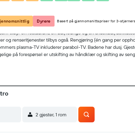
Vis på kart
jennomsnittlig
Dyrere
Basert på gjennomsnittspriser for 3-stjerners
d som tilbyr en restaurant, en bar/lounge og en snackbar/delikatess
enter og renseritjenester tilbys også. Rengjøring (én gang per op
mers plasma-TV inkluderer parabol-TV. Badene har dusj. Gjestene h
ngelige på forespørsel er utskifting av håndklær og skifting av seng
tro
2 gjester, 1 rom