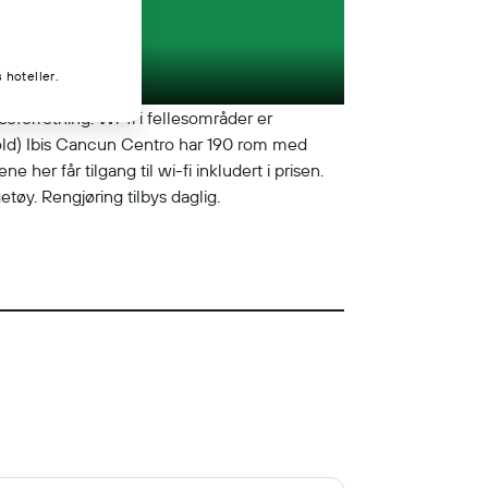
 hoteller.
eforretning. Wi-fi i fellesområder er
phold) Ibis Cancun Centro har 190 rom med
er får tilgang til wi-fi inkludert i prisen.
etøy. Rengjøring tilbys daglig.