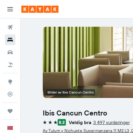
Fly
Hoteller
Leiebiler
Pakkereiser
Utforsk
Bilder av Ibis Cancun Centro
Flysporer
Reiser
Ibis Cancun Centro
Veldig bra
3 497 vurderinger
8,2
3 stjerner
Norsk
Av Tulum y Nichupte Supermanzana 11 M2 L3, 