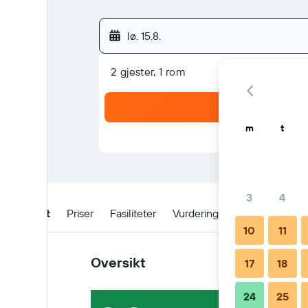
lø. 15.8.
2 gjester, 1 rom
m
t
3
4
Oversikt
Priser
Fasiliteter
Vurderinger
Beliggenhet
10
11
Oversikt
17
18
24
25