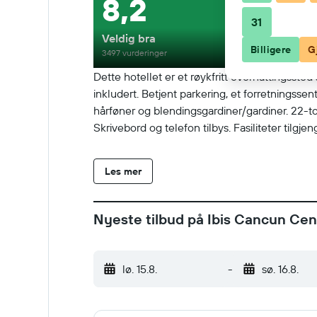
8,2
31
Veldig bra
Billigere
G
3497 vurderinger
Dette hotellet er et røykfritt overnattingsste
inkludert. Betjent parkering, et forretningss
hårføner og blendingsgardiner/gardiner. 22-tom
Skrivebord og telefon tilbys. Fasiliteter tilgje
Les mer
Nyeste tilbud på Ibis Cancun Cen
lø. 15.8.
-
sø. 16.8.