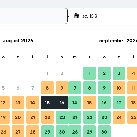
-
sø. 16.8.
august 2026
september 202
Søk
o
t
f
l
s
m
t
o
t
f
1
2
1
2
3
4
5
6
7
8
9
7
8
9
10
11
Tips & FAQs
Overnattingssteder i nærheten
12
13
14
15
16
14
15
16
17
18
19
20
21
22
23
21
22
23
24
25
26
27
28
29
30
28
29
30