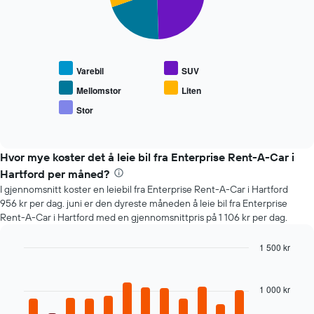
viser
Diagrammet
antall
nedenfor
dager
viser
før
gjennomsnittsprisen
bestillingen
Varebil
SUV
for
Diagrammets
populære
1
Mellomstor
Liten
biltyper
Y-
Stor
End
akse
of
viser
interactive
chart
gjennomsnittsprisen
Hvor mye koster det å leie bil fra Enterprise Rent-A-Car i
av
leiebil
Hartford per måned?
I gjennomsnitt koster en leiebil fra Enterprise Rent-A-Car i Hartford
956 kr per dag. juni er den dyreste måneden å leie bil fra Enterprise
Rent-A-Car i Hartford med en gjennomsnittpris på 1 106 kr per dag.
1 500 kr
Bar
Chart
graphic.
chart
with
1 000 kr
12
bars.