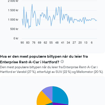
2 000 kr
Line
Chart
graphic.
chart
with
1 500 kr
91
data
1 000 kr
points.
Diagrammet
500 kr
nedenfor
viser
0 kr
hvordan
90
83
76
69
62
55
48
41
34
27
20
13
6
End
of
leiebilprisen
interactive
endrer
chart
seg
Hva er den mest populære biltypen når du leier fra
jo
Enterprise Rent-A-Car i Hartford?
nærmere
Den mest populære biltypen når du leier fra Enterprise Rent-A-Car i
man
Hartford er Varebil (27 %), etterfulgt av SUV (22 %) og Mellomstor (20 %).
kommer
datoen
for
bestillingen
Pie
Chart
Diagrammets
graphic.
chart
1
with
X-
5
slices.
akse