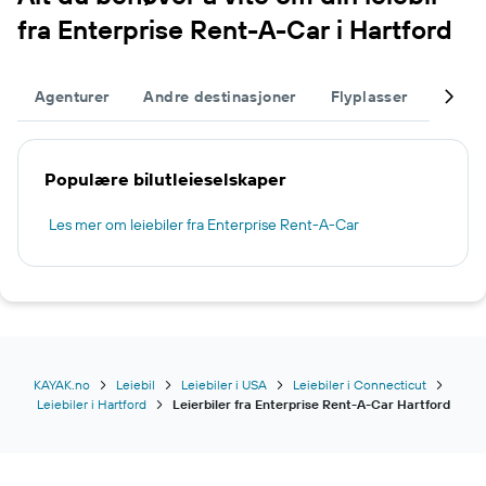
fra Enterprise Rent-A-Car i Hartford
Agenturer
Andre destinasjoner
Flyplasser
Fullfø
Populære bilutleieselskaper
Les mer om leiebiler fra Enterprise Rent-A-Car
KAYAK.no
Leiebil
Leiebiler i USA
Leiebiler i Connecticut
Leiebiler i Hartford
Leierbiler fra Enterprise Rent-A-Car Hartford