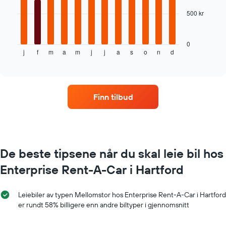
500 kr
Diagrammet
nedenfor
viser
gjennomsnittsprisen
0
j
f
m
a
m
j
j
a
s
o
n
d
av
End
of
leiebil
interactive
per
chart
måned
Diagrammets
Finn tilbud
1
X-
akse
som
viser
månedene
De beste tipsene når du skal leie bil hos
Diagrammets
Enterprise Rent-A-Car i Hartford
1
Y-
akse
Leiebiler av typen Mellomstor hos Enterprise Rent-A-Car i Hartford
viser
er rundt 58% billigere enn andre biltyper i gjennomsnitt
gjennomsnittsprisen
av
leiebil