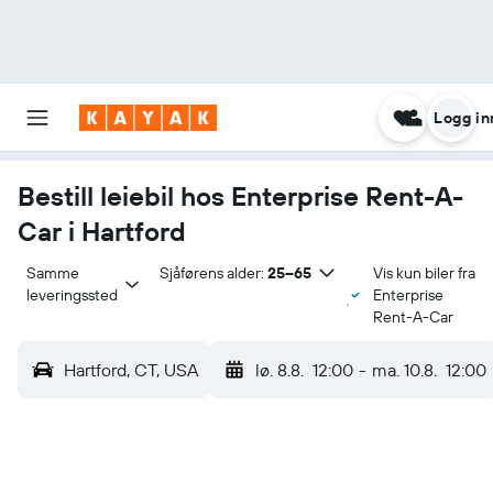
Logg in
Bestill leiebil hos Enterprise Rent-A-
Car i Hartford
Samme 
Sjåførens alder:
25–65
Vis kun biler fra
leveringssted
Enterprise
Rent-A-Car
Hartford, CT, USA
lø. 8.8.
12:00
-
ma. 10.8.
12:00