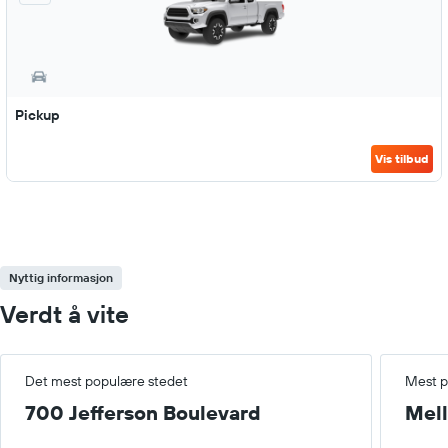
Pickup
Vis tilbud
Nyttig informasjon
Verdt å vite
Det mest populære stedet
Mest p
700 Jefferson Boulevard
Mel