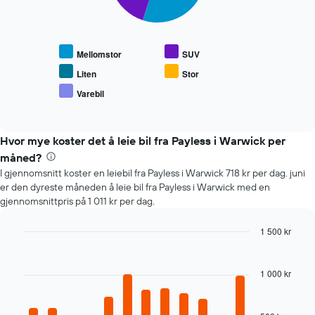
Diagrammet
nedenfor
viser
gjennomsnittsprisen
Mellomstor
SUV
for
populære
Liten
Stor
biltyper
Varebil
End
of
interactive
chart
Hvor mye koster det å leie bil fra Payless i Warwick per
måned?
I gjennomsnitt koster en leiebil fra Payless i Warwick 718 kr per dag. juni
er den dyreste måneden å leie bil fra Payless i Warwick med en
gjennomsnittpris på 1 011 kr per dag.
1 500 kr
Bar
Chart
graphic.
chart
with
1 000 kr
12
bars.