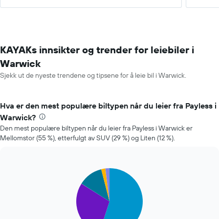
KAYAKs innsikter og trender for leiebiler i
Warwick
Sjekk ut de nyeste trendene og tipsene for å leie bil i Warwick.
Hva er den mest populære biltypen når du leier fra Payless i
Warwick?
Den mest populære biltypen når du leier fra Payless i Warwick er
Mellomstor (55 %), etterfulgt av SUV (29 %) og Liten (12 %).
Pie
Chart
graphic.
chart
with
5
slices.