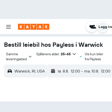
Logg in
Bestill leiebil hos Payless i Warwick
Samme 
Sjåførens alder:
25–65
Vis kun biler
leveringssted
fra Payless
Warwick, RI, USA
lø. 8.8.
12:00
-
ma. 10.8.
12:00