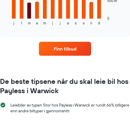
500 kr
Diagrammet
nedenfor
viser
gjennomsnittsprisen
0
j
f
m
a
m
j
j
a
s
o
n
d
av
End
of
leiebil
interactive
per
chart
måned
Diagrammets
Finn tilbud
1
X-
akse
som
viser
månedene
De beste tipsene når du skal leie bil hos
Diagrammets
Payless i Warwick
1
Y-
akse
Leiebiler av typen Stor hos Payless i Warwick er rundt 66% billigere
viser
enn andre biltyper i gjennomsnitt
gjennomsnittsprisen
av
leiebil
for