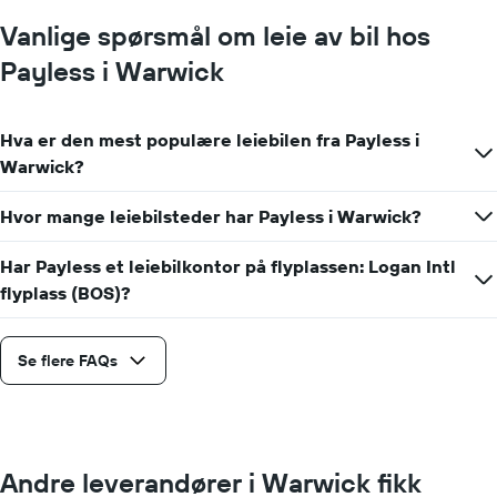
en
Vanlige spørsmål om leie av bil hos
dag
Payless i Warwick
Hva er den mest populære leiebilen fra Payless i
Warwick?
Hvor mange leiebilsteder har Payless i Warwick?
Har Payless et leiebilkontor på flyplassen: Logan Intl
flyplass (BOS)?
Se flere FAQs
Andre leverandører i Warwick fikk