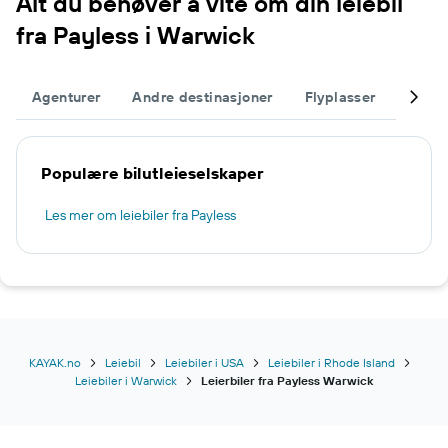
Alt du behøver å vite om din leiebil
fra Payless i Warwick
Agenturer
Andre destinasjoner
Flyplasser
Fullfø
Populære bilutleieselskaper
Les mer om leiebiler fra Payless
KAYAK.no
Leiebil
Leiebiler i USA
Leiebiler i Rhode Island
Leiebiler i Warwick
Leierbiler fra Payless Warwick