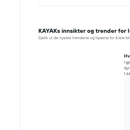
KAYAKs innsikter og trender for l
Sjekk ut de nyeste trendene og tipsene for å leie bil
Hv
I g
dyr
1 6