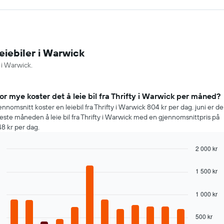
eiebiler i Warwick
 i Warwick.
or mye koster det å leie bil fra Thrifty i Warwick per måned?
jennomsnitt koster en leiebil fra Thrifty i Warwick 804 kr per dag. juni er d
este måneden å leie bil fra Thrifty i Warwick med en gjennomsnittpris på
48 kr per dag.
2 000 kr
Bar
Chart
graphic.
chart
1 500 kr
with
12
bars.
1 000 kr
Diagrammet
500 kr
nedenfor