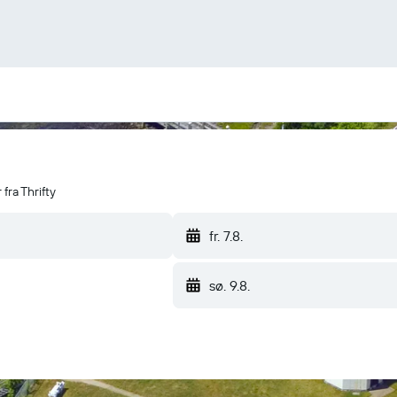
 fra Thrifty
fr. 7.8.
sø. 9.8.