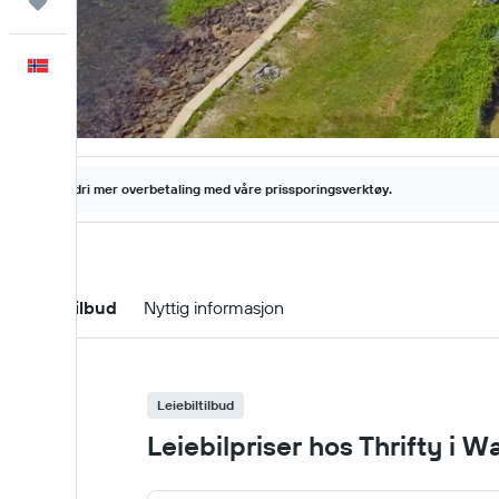
Reiser
Norsk
Aldri mer overbetaling med våre prissporingsverktøy.
Leiebiltilbud
Nyttig informasjon
Leiebiltilbud
Leiebilpriser hos Thrifty i W