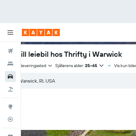
Fly
Bestill leiebil hos Thrifty i Warwick
Hoteller
Samme leveringssted
Sjåførens alder:
25–65
Vis kun biler
Leiebiler
Pakkereiser
Utforsk
Flysporer