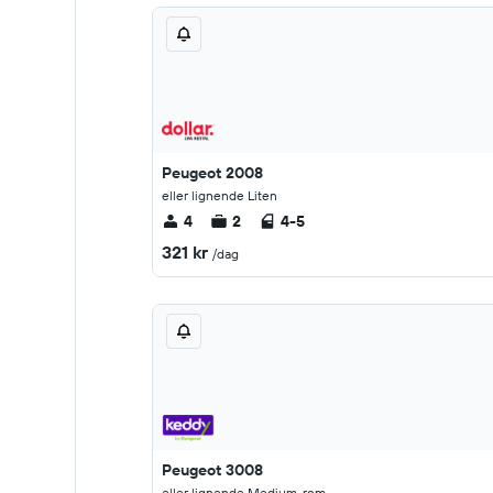
Peugeot 2008
eller lignende Liten
4
2
4-5
321 kr
/dag
Peugeot 3008
eller lignende Medium-rom