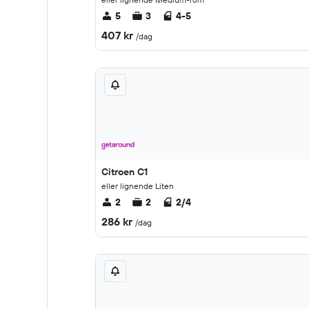
5
3
4-5
407 kr
/dag
Citroen C1
eller lignende Liten
2
2
2/4
286 kr
/dag