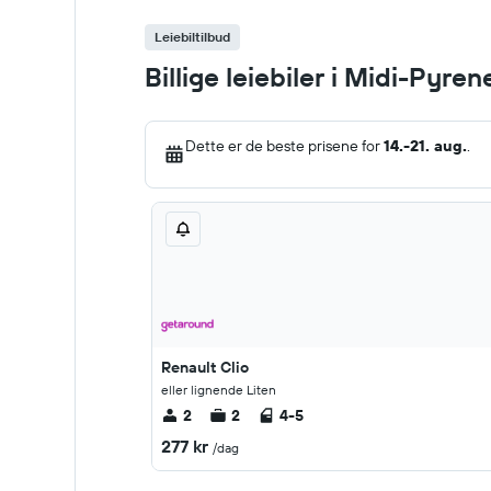
Leiebiltilbud
Billige leiebiler i Midi-Pyre
Dette er de beste prisene for
14.-21. aug.
.
Renault Clio
eller lignende Liten
2
2
4-5
277 kr
/dag