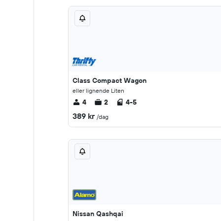
Class Compact Wagon
eller lignende Liten
4
2
4-5
389 kr
/dag
Nissan Qashqai