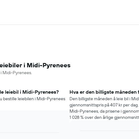
eiebiler i Midi-Pyrenees
l i Midi-Pyrenees.
le leiebil i Midi-Pyrenees?
Hva er den billigste måneden f
u bestille leiebilen i Midi-Pyrenees
Den billigste måneden å leie bil i M
gjennomsnittspris på 407 kr per dag.
Midi-Pyrenees, da prisene i gjennoms
1 028 % over den årlige gjennomsnitt
Bar
Chart