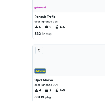
Renault Trafic
eller lignende Van
5
2
4-5
532 kr
/dag
Opel Mokka
eller lignende SUV
4
2
4-5
331 kr
/dag