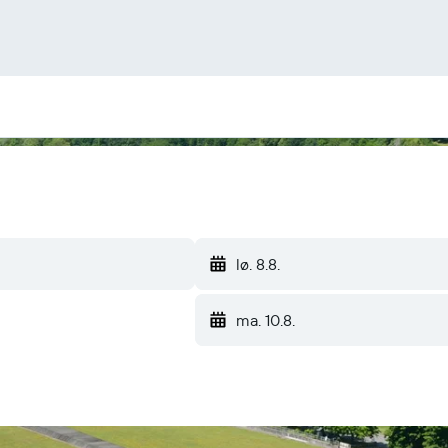
lø. 8.8.
ma. 10.8.