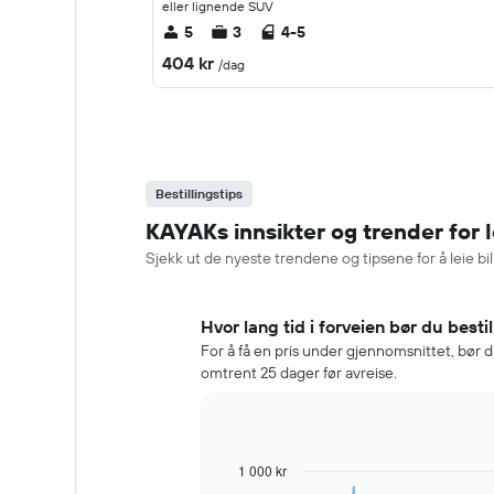
eller lignende SUV
5
3
4-5
404 kr
/dag
Bestillingstips
KAYAKs innsikter og trender for l
Sjekk ut de nyeste trendene og tipsene for å leie bi
Hvor lang tid i forveien bør du bestil
For å få en pris under gjennomsnittet, bør d
omtrent 25 dager før avreise.
1 000 kr
Line
Chart
graphic.
chart