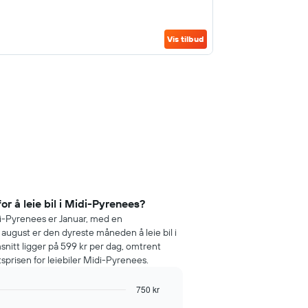
Vis tilbud
or å leie bil i Midi-Pyrenees?
idi-Pyrenees er Januar, med en
 august er den dyreste måneden å leie bil i
nitt ligger på 599 kr per dag, omtrent
sprisen for leiebiler Midi-Pyrenees.
750 kr