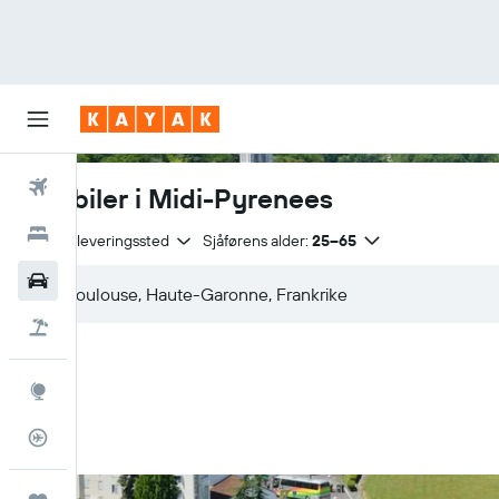
Fly
Leiebiler i Midi-Pyrenees
Hoteller
Samme leveringssted
Sjåførens alder:
25–65
Leiebiler
Pakkereiser
Utforsk
Flysporer