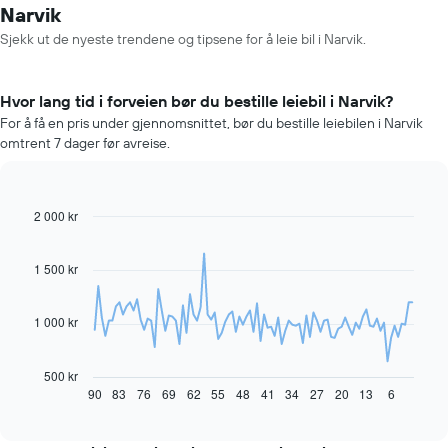
Narvik
Sjekk ut de nyeste trendene og tipsene for å leie bil i Narvik.
Hvor lang tid i forveien bør du bestille leiebil i Narvik?
For å få en pris under gjennomsnittet, bør du bestille leiebilen i Narvik
omtrent 7 dager før avreise.
2 000 kr
Line
Chart
graphic.
chart
with
91
1 500 kr
data
points.
1 000 kr
Diagrammet
nedenfor
viser
500 kr
hvordan
90
83
76
69
62
55
48
41
34
27
20
13
6
End
of
leiebilprisen
interactive
endrer
chart