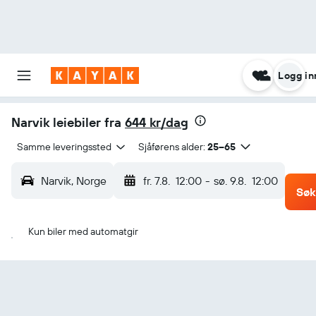
Logg in
Narvik leiebiler fra
644 kr/dag
Samme leveringssted
Sjåførens alder:
25–65
Narvik, Norge
fr. 7.8.
12:00
-
sø. 9.8.
12:00
Søk
Kun biler med automatgir