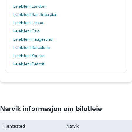
Leiebiler i London
Leiebiler i San Sebastian
Leiebiler i Lisboa
Leiebiler i Oslo
Leiebiler i Haugesund
Leiebiler i Barcelona
Leiebiler i Kaunas
Leiebiler i Detroit
Leiebiler i Porto Alegre
Leiebiler i San Francisco
Leiebiler i Mombasa
Leiebiler i Orlando
Leiebiler i Bodø
Narvik informasjon om bilutleie
Leiebiler i Evenes
Leiebiler i Svolvær
Hentested
Narvik
Leiebiler i Leknes