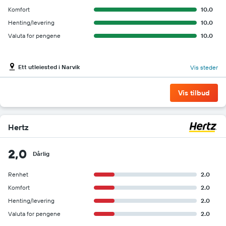
Komfort
10.0
Henting/levering
10.0
Valuta for pengene
10.0
Ett utleiested i Narvik
Vis steder
Vis tilbud
Hertz
2,0
Dårlig
Renhet
2.0
Komfort
2.0
Henting/levering
2.0
Valuta for pengene
2.0