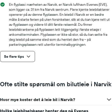
En flyplass i nærheten av Narvik, er Narvik lufthavn Evenes (EVE),
som ligger ca. 31 km fra Narvik sentrum. Flere kjente leiebilaktører
opererer på av denne flyplassen. En leiebil i Narvik er en bedre
måte å starte ferien på uten forsinkelser, slik at du kan kjøre rett ut
av flyplassen og videre til ditt første reisemål. Du finner
leiebilskrankene på flyplassen lett tilgjengelig i første etasje i
ankomstterminalen. Flyplassen er ikke så stor, så du kan sette fra
deg leiebil på samme sted som du hentet den fra – på
parkeringsplassen rett utenfor terminalbygningen.
Se flere tips
Ofte stilte spørsmål om bilutleie i Narvik
Hvor mye koster det å leie bil i Narvik?
Hvilke leiebilselskaper henter deg på Evenes