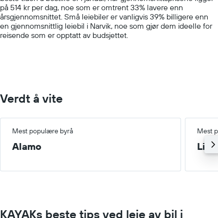
has
på 514 kr per dag, noe som er omtrent 33% lavere enn
1
årsgjennomsnittet. Små leiebiler er vanligvis 39% billigere enn
Y
en gjennomsnittlig leiebil i Narvik, noe som gjør dem ideelle for
axis
reisende som er opptatt av budsjettet.
displaying
values.
Range:
0
to
2000.
Verdt å vite
Mest populære byrå
Mest p
Alamo
Lite
KAYAKs beste tips ved leie av bil i