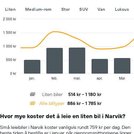
som
viser
Liten
Medium-rom
Stor
SUV
Van
Luksus
de
billigste
2 000 kr
bilutleieselskapene
Combination
Chart
graphic.
chart
1 500 kr
with
2
data
1 000 kr
series.
500 kr
The
chart
has
0 kr
1
jan.
feb.
mar.
apr.
Mai
End
of
X
interactive
axis
chart
Liten biler
514 kr - 1 180 kr
displaying
categories.
Alle biltyper
886 kr - 1 785 kr
Range:
14
Hvor mye koster det å leie en liten bil i Narvik?
categories.
The
Små leiebiler i Narvik koster vanligvis rundt 759 kr per dag. Den
chart
beste tiden å bestille er i januar, når gjennomsnittsprisene ligger