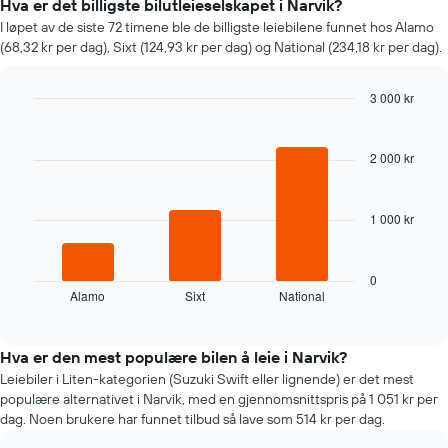
seg
Hva er det billigste bilutleieselskapet i Narvik?
jo
I løpet av de siste 72 timene ble de billigste leiebilene funnet hos Alamo
nærmere
(68,32 kr per dag), Sixt (124,93 kr per dag) og National (234,18 kr per dag).
man
kommer
datoen
3 000 kr
for
Bar
Chart
bestillingen
graphic.
chart
Diagrammets
with
2 000 kr
3
1
bars.
X-
akse
1 000 kr
Følgende
viser
diagramm
antall
viser
dager
de
0
før
Alamo
Sixt
National
fire
End
bestillingen
of
billigste
Diagrammets
interactive
bilutleieselskapene
chart
1
de
Hva er den mest populære bilen å leie i Narvik?
Y-
siste
Leiebiler i Liten-kategorien (Suzuki Swift eller lignende) er det mest
akse
72
viser
populære alternativet i Narvik, med en gjennomsnittspris på 1 051 kr per
timene
gjennomsnittsprisen
dag. Noen brukere har funnet tilbud så lave som 514 kr per dag.
Diagrammet
av