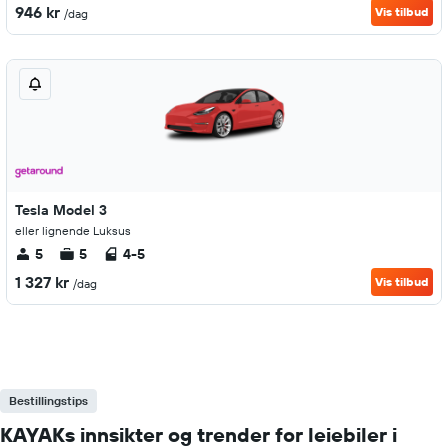
946 kr
Vis tilbud
/dag
Tesla Model 3
eller lignende Luksus
5
5
4-5
1 327 kr
Vis tilbud
/dag
Bestillingstips
KAYAKs innsikter og trender for leiebiler i