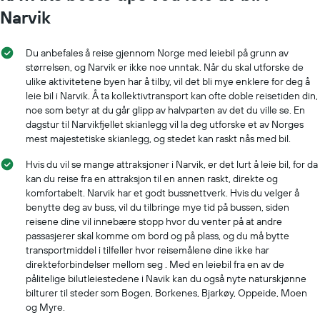
Narvik
Du anbefales å reise gjennom Norge med leiebil på grunn av
størrelsen, og Narvik er ikke noe unntak. Når du skal utforske de
ulike aktivitetene byen har å tilby, vil det bli mye enklere for deg å
leie bil i Narvik. Å ta kollektivtransport kan ofte doble reisetiden din,
noe som betyr at du går glipp av halvparten av det du ville se. En
dagstur til Narvikfjellet skianlegg vil la deg utforske et av Norges
mest majestetiske skianlegg, og stedet kan raskt nås med bil.
Hvis du vil se mange attraksjoner i Narvik, er det lurt å leie bil, for da
kan du reise fra en attraksjon til en annen raskt, direkte og
komfortabelt. Narvik har et godt bussnettverk. Hvis du velger å
benytte deg av buss, vil du tilbringe mye tid på bussen, siden
reisene dine vil innebære stopp hvor du venter på at andre
passasjerer skal komme om bord og på plass, og du må bytte
transportmiddel i tilfeller hvor reisemålene dine ikke har
direkteforbindelser mellom seg . Med en leiebil fra en av de
pålitelige bilutleiestedene i Navik kan du også nyte naturskjønne
bilturer til steder som Bogen, Borkenes, Bjarkøy, Oppeide, Moen
og Myre.