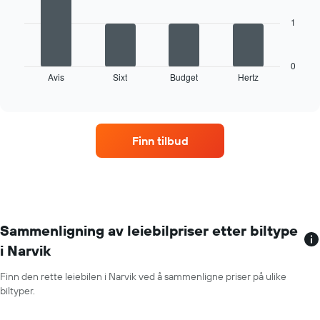
Y-
akse
1
Følgende
viser
diagramm
gjennomsnittsprisen
viser
av
de
0
leiebil
Avis
Sixt
Budget
Hertz
fire
End
for
of
billigste
interactive
en
bilutleieselskapene
chart
dag
med
flest
Finn tilbud
hentesteder
Diagrammets
1
X-
akse
som
viser
Sammenligning av leiebilpriser etter biltype
bilutleieselskapene
i Narvik
Diagrammet
har
Finn den rette leiebilen i Narvik ved å sammenligne priser på ulike
1
biltyper.
Y-
akse