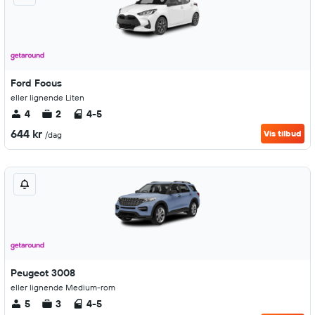
Ford Focus
eller lignende Liten
4
2
4-5
644 kr
Vis tilbud
/dag
Peugeot 3008
eller lignende Medium-rom
5
3
4-5