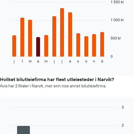
1 500 kr
Bar
Chart
graphic.
chart
with
1 000 kr
12
bars.
500 kr
Diagrammet
nedenfor
viser
gjennomsnittsprisen
0
j
f
m
a
m
j
j
a
s
o
n
d
av
End
of
leiebil
interactive
per
chart
måned
Hvilket bilutleiefirma har flest utleiesteder i Narvik?
Diagrammets
Avis har 2 filialer i Narvik, mer enn noe annet bilutleiefirma.
1
X-
akse
som
3
viser
Bar
Chart
graphic.
månedene
chart
with
Diagrammets
2
4
1
bars.