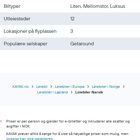
Biltyper
Liten, Mellomstor, Luksus
Leiebiler i Mo I Rana
Leiebiler i Sandnessjøen
Utleiesteder
12
Lokasjoner på flyplassen
3
Populære selskaper
Getaround
KAYAK.no
Leiebil
Leiebiler i Europa
Leiebiler i Norge
Leiebiler i Lapland
Leiebiler Narvik
Priser er per person og gjelder for e-billetter og inkluderer alle skatter og
*
avgifter i NOK.
KAYAK prøver alltid å sørge for å vise så nøyaktige priser som mulig, men
prisene kan ikke garanteres
.