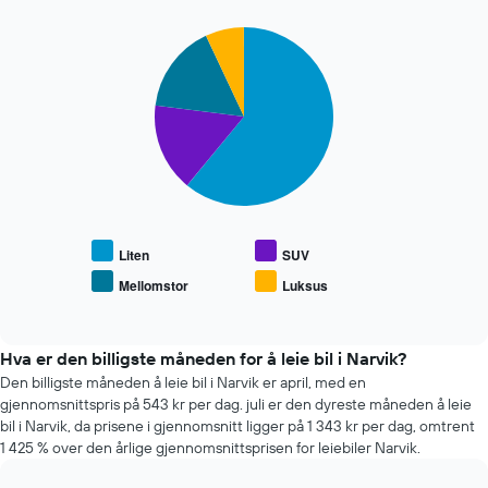
har
leiebil
1
Pie
Chart
X-
graphic.
chart
akse
with
som
4
viser
slices.
de
fire
Diagrammet
billigste
nedenfor
bilutleieselskapene
viser
Diagrammet
gjennomsnittsprisen
har
for
1
populære
Liten
SUV
Y-
biltyper
Mellomstor
Luksus
akse
End
of
som
interactive
viser
chart
fire
Hva er den billigste måneden for å leie bil i Narvik?
billigste
Den billigste måneden å leie bil i Narvik er april, med en
bilutleieselskapene
gjennomsnittspris på 543 kr per dag. juli er den dyreste måneden å leie
bil i Narvik, da prisene i gjennomsnitt ligger på 1 343 kr per dag, omtrent
1 425 % over den årlige gjennomsnittsprisen for leiebiler Narvik.