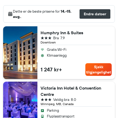
Dette er de beste prisene for
14.-15.
Endre datoer
aug.
.
Humphry Inn & Suites
3 stjerner
Bra
7.9
Downtown
Gratis Wi-Fi
Klimaanlegg
Sjekk
1 247 kr+
tilgjengelighet
Victoria Inn Hotel & Convention
Centre
3 stjerner
Veldig bra
8.0
Winnipeg, MB, Canada
Parking
Flyplasstransport