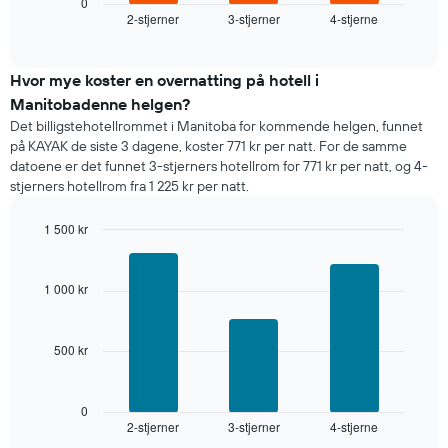
gjennomsnittsprisen
0
gjennomsnittsprisen
2-stjerner
3-stjerner
4-stjerne
for
End
for
of
et
interactive
et
rom
chart
rom
i
Hvor mye koster en overnatting på hotell i
kveld,
Manitobadenne helgen?
basert
Det billigstehotellrommet i Manitoba for kommende helgen, funnet
på
på KAYAK de siste 3 dagene, koster 771 kr per natt. For de samme
data
datoene er det funnet 3-stjerners hotellrom for 771 kr per natt, og 4-
fra
stjerners hotellrom fra 1 225 kr per natt.
de
siste
1 500 kr
tre
dagene
Bar
Chart
graphic.
chart
og
with
sortert
1 000 kr
3
etter
bars.
antall
stjerner.
500 kr
Diagrammet
Diagrammets
nedenfor
1
viser
X-
gjennomsnittsprisen
0
akse
2-stjerner
3-stjerner
4-stjerne
for
End
viser
of