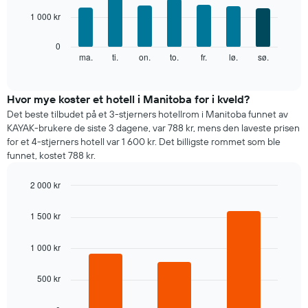
viser
7
månedene.
1 000 kr
bars.
Diagrammets
1
Diagrammet
0
Y-
nedenfor
ma.
ti.
on.
to.
fr.
lø.
sø.
End
akse
of
viser
interactive
viser
gjennomsnittsprisen
chart
gjennomsnittsprisen
for
Hvor mye koster et hotell i Manitoba for i kveld?
for
et
Det beste tilbudet på et 3-stjerners hotellrom i Manitoba funnet av
et
rom
KAYAK-brukere de siste 3 dagene, var 788 kr, mens den laveste prisen
rom
for
for et 4-stjerners hotell var 1 600 kr. Det billigste rommet som ble
hver
funnet, kostet 788 kr.
ukedag
Diagrammets
2 000 kr
1
X-
Bar
Chart
graphic.
chart
akse
1 500 kr
with
viser
3
ukedagene.
bars.
1 000 kr
Diagrammets
1
Diagrammet
Y-
500 kr
nedenfor
akse
viser
viser