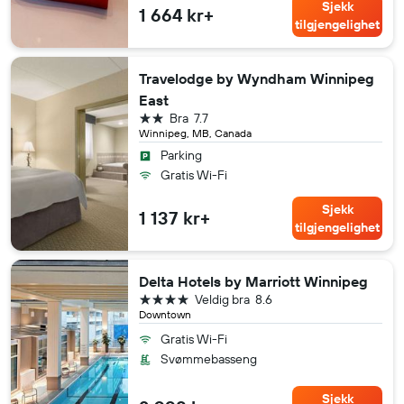
Sjekk
1 664 kr+
tilgjengelighet
Travelodge by Wyndham Winnipeg
East
2 stjerner
Bra
7.7
Winnipeg, MB, Canada
Parking
Gratis Wi-Fi
Sjekk
1 137 kr+
tilgjengelighet
Delta Hotels by Marriott Winnipeg
4 stjerner
Veldig bra
8.6
Downtown
Gratis Wi-Fi
Svømmebasseng
Sjekk