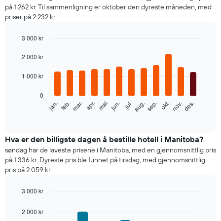
på 1 262 kr. Til sammenligning er oktober den dyreste måneden, med
priser på 2 232 kr.
3 000 kr
Bar
Chart
graphic.
2 000 kr
chart
with
12
1 000 kr
bars.
0
Diagrammet
feb.
mai
aug.
nov.
mar.
jun.
sep.
des.
jan.
apr.
jul.
okt.
nedenfor
End
of
viser
interactive
gjennomsnittsprisen
chart
for
Hva er den billigste dagen å bestille hotell i Manitoba?
et
søndag har de laveste prisene i Manitoba, med en gjennomsnittlig pris
rom
på 1 336 kr. Dyreste pris ble funnet på tirsdag, med gjennomsnittlig
per
pris på 2 059 kr.
måned
Diagrammets
3 000 kr
1
Bar
X-
Chart
graphic.
chart
akse
2 000 kr
with