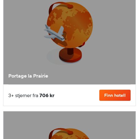
Portage la Prairie
3+ stjerner fra
706 kr
Finn hotell