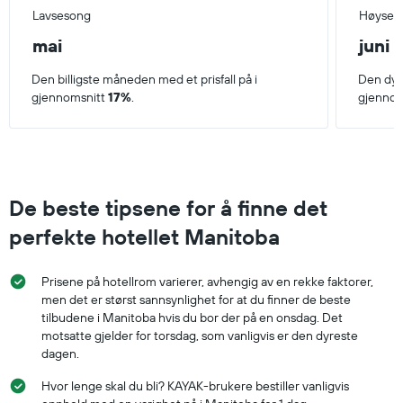
Lavsesong
Høyses
mai
juni
Den billigste måneden med et prisfall på i
Den dyr
gjennomsnitt
17%
.
gjennom
De beste tipsene for å finne det
perfekte hotellet Manitoba
Prisene på hotellrom varierer, avhengig av en rekke faktorer,
men det er størst sannsynlighet for at du finner de beste
tilbudene i Manitoba hvis du bor der på en onsdag. Det
motsatte gjelder for torsdag, som vanligvis er den dyreste
dagen.
Hvor lenge skal du bli? KAYAK-brukere bestiller vanligvis