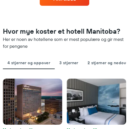
nærmere
stjerner.
man
Diagrammets
kommer
1
datoen
Y-
for
akse
oppholdet
Hvor mye koster et hotell Manitoba?
viser
Diagrammets
gjennomsnittsprisen
1
Her er noen av hotellene som er mest populære og gir mest
på
X-
for pengene
et
akse
rom
viser
denne
antall
helgen
4 stjerner og oppover
3 stjerner
2 stjerner og nedove
dager
funnet
før
de
oppholdet
siste
Diagrammets
3
1
dagene
Y-
akse
viser
gjennomsnittsprisen
på
et
rom