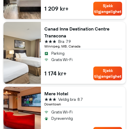
Sjekk
1 209 kr+
tilgjengelighet
Canad Inns Destination Centre
Transcona
3 stjerner
Bra
7.9
Winnipeg, MB, Canada
Parking
Gratis Wi-Fi
Sjekk
1 174 kr+
tilgjengelighet
Mere Hotel
3 stjerner
Veldig bra
8.7
Downtown
Gratis Wi-Fi
Dyrevennlig