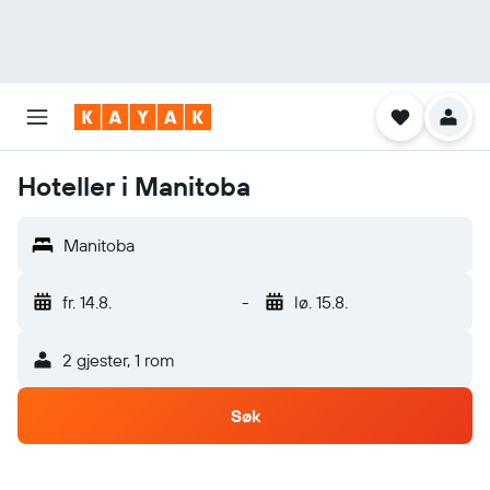
Hoteller i Manitoba
Manitoba
fr. 14.8.
-
lø. 15.8.
2 gjester, 1 rom
Søk