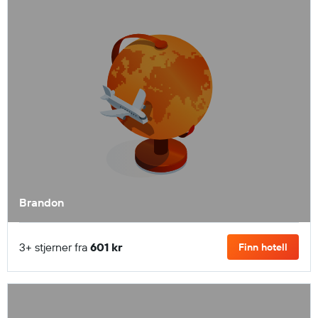
Brandon
3+ stjerner fra
601 kr
Finn hotell