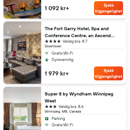
Sjekk
1 092 kr+
tilgjengelighet
The Fort Garry Hotel, Spa and
Conference Centre, an Ascend
4 stjerner
Veldig bra
8.7
Collection Hotel
Downtown
Gratis Wi-Fi
Dyrevennlig
Sjekk
1 979 kr+
tilgjengelighet
Super 8 by Wyndham Winnipeg
West
3 stjerner
Veldig bra
8.6
Winnipeg, MB, Canada
Parking
Gratis Wi-Fi