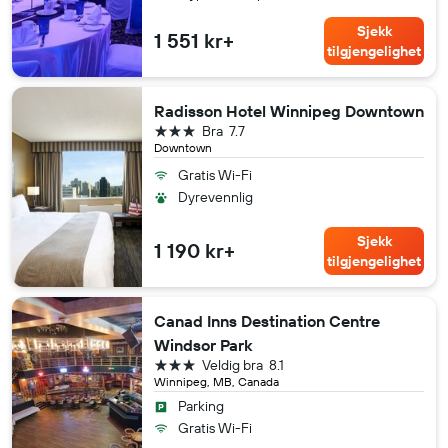
Sjekk
1 551 kr+
tilgjengelighet
Radisson Hotel Winnipeg Downtown
3 stjerner
Bra
7.7
Downtown
Gratis Wi-Fi
Dyrevennlig
Sjekk
1 190 kr+
tilgjengelighet
Canad Inns Destination Centre
Windsor Park
3 stjerner
Veldig bra
8.1
Winnipeg, MB, Canada
Parking
Gratis Wi-Fi