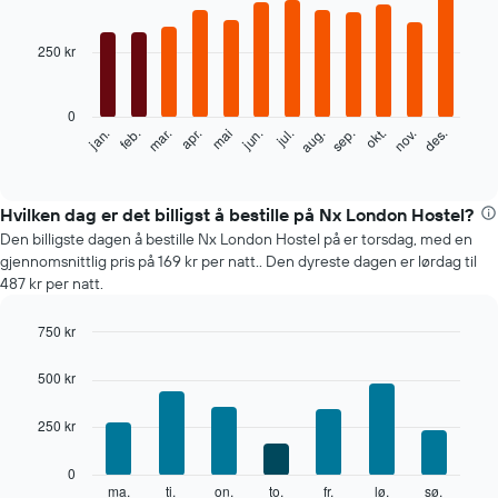
Bar
Chart
graphic.
chart
with
250 kr
12
bars.
0
Diagrammet
feb.
mai
aug.
nov.
mar.
jun.
sep.
des.
jan.
apr.
jul.
okt.
nedenfor
End
of
viser
interactive
gjennomsnittsprisen
chart
for
Hvilken dag er det billigst å bestille på Nx London Hostel?
et
Den billigste dagen å bestille Nx London Hostel på er torsdag, med en
rom
gjennomsnittlig pris på 169 kr per natt.. Den dyreste dagen er lørdag til
per
487 kr per natt.
måned
Diagrammets
750 kr
1
Bar
X-
Chart
graphic.
chart
akse
500 kr
with
viser
7
månedene.
250 kr
bars.
Diagrammets
1
Diagrammet
0
Y-
nedenfor
ma.
ti.
on.
to.
fr.
lø.
sø.
End