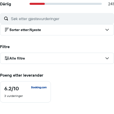
Dårlig
241
Sorter etter
:
Nyeste
Filtre
Alle filtre
Poeng etter leverandør
6.2
/10
6.2
av
3 vurderinger
10