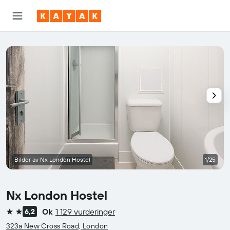
Bilder av Nx London Hostel
1/25
Nx London Hostel
Ok
1 129 vurderinger
6,2
2 stjerner
323a New Cross Road, London