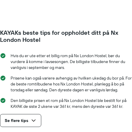
nærmere
man
kommer
datoen
for
KAYAKs beste tips for oppholdet ditt på Nx
oppholdet
Diagrammets
London Hostel
1
X-
akse
Hvis du er ute etter et billig rom på Nx London Hostel, bør du
viser
vurdere å komme i lavsesongen. De billigste tilbudene finner du
antall
vanligvis i september og mars.
dager
før
Prisene kan også variere avhengig av hvilken ukedag du bor på. For
oppholdet
de beste romtilbudene hos Nx London Hostel, planlegg å bo på
Diagrammets
torsdag eller søndag. Den dyreste dagen er vanligvis lørdag.
1
Y-
Den billigste prisen et rom på Nx London Hostel ble bestilt for på
akse
KAYAK de siste 2 ukene var 361 kr, mens den dyreste var 361 kr.
viser
gjennomsnittsprisen
Se flere tips
på
et