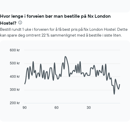
akse
of
viser
interactive
viser
gjennomsnittsprisen
chart
gjennomsnittsprisen
for
Hvor lenge i forveien bør man bestille på Nx London
for
et
Hostel?
et
rom
rom
Bestill rundt 1 uke i forveien for å få best pris på Nx London Hostel. Dette
for
kan spare deg omtrent 22 % sammenlignet med å bestille i siste liten.
hver
ukedag
Diagrammets
600 kr
1
Line
Chart
X-
graphic.
chart
500 kr
akse
with
viser
90
data
ukedagene.
400 kr
points.
Diagrammets
1
300 kr
Diagrammet
Y-
nedenfor
akse
viser
viser
200 kr
hvordan
90
60
30
End
gjennomsnittsprisen
of
romprisen
for
interactive
endrer
et
chart
seg
rom
jo