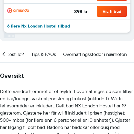
398 kr
Vis tilbud
6 flere Nx London Hostel tilbud
t å bestille?
Tips & FAQs
Overnattingssteder i nærheten
Oversikt
Dette vandrerhjemmet er et røykfritt overnattingssted som tilbyr
en bar/lounge, vaskeritjenester og frokost (inkludert). Wi-fi i
fellesområder er inkludert. Delt bad NX London Hostel har 19
gjesterom. Gjestene her får wi-fi inkludert i prisen (hastighet:
500+ mbps (for flere enn 6 personer eller 10 enheter)). Gjester
har tilgang til delt bad. Badene har badekar eller dusj med