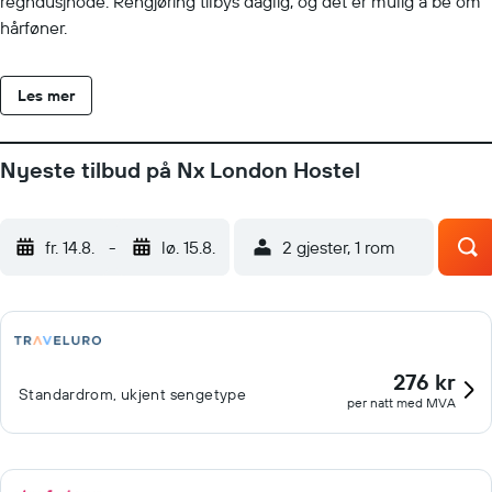
regndusjhode. Rengjøring tilbys daglig, og det er mulig å be om
hårføner.
Les mer
Nyeste tilbud på Nx London Hostel
fr. 14.8.
-
lø. 15.8.
2 gjester, 1 rom
276 kr
Standardrom, ukjent sengetype
per natt med MVA