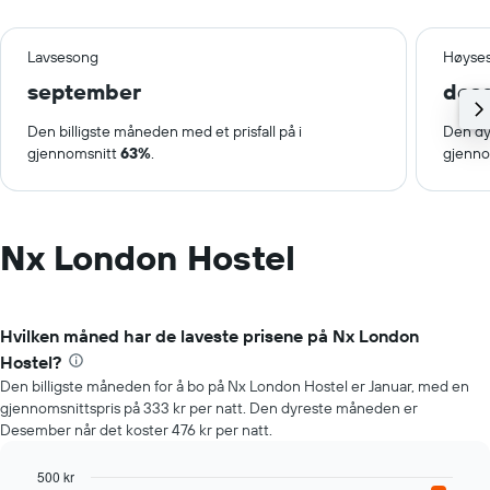
Lavsesong
Høyse
september
des
Den billigste måneden med et prisfall på i
Den dy
gjennomsnitt
63%
.
gjenno
Nx London Hostel
Hvilken måned har de laveste prisene på Nx London
Hostel?
Den billigste måneden for å bo på Nx London Hostel er Januar, med en
gjennomsnittspris på 333 kr per natt. Den dyreste måneden er
Desember når det koster 476 kr per natt.
500 kr