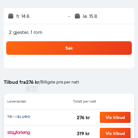
fr. 14.8.
-
lø. 15.8.
2 gjester, 1 rom
Søk
Tilbud fra
276 kr
/
Billigste pris per natt
Leverandør
Totalt per natt
276 kr
Vis tilbud
319 kr
Vis tilbud