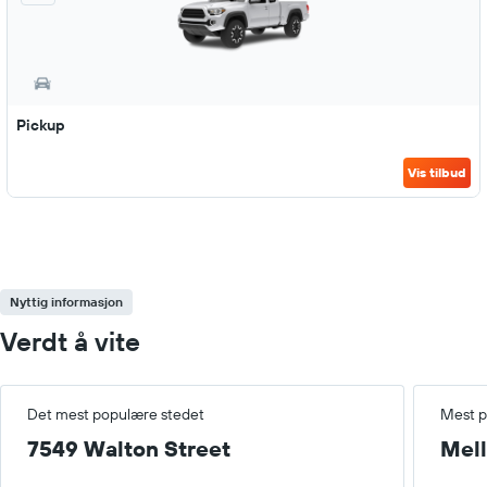
Pickup
Vis tilbud
Nyttig informasjon
Verdt å vite
Det mest populære stedet
Mest p
7549 Walton Street
Mel