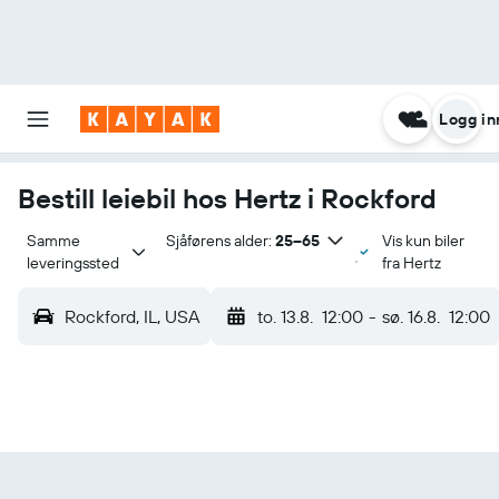
Logg in
Bestill leiebil hos Hertz i Rockford
Samme 
Sjåførens alder:
25–65
Vis kun biler
leveringssted
fra Hertz
Rockford, IL, USA
to. 13.8.
12:00
-
sø. 16.8.
12:00