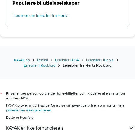
Populære bilutleieselskaper
Les mer om leiebiler fra Hertz
KAYAK.no
Leiebil
Leiebiler i USA
Leiebiler i Illinois
Leiebiler i Rockford
Leierbiler fra Hertz Rockford
Priser er per person og gjelder for e-billetter og inkluderer alle skatter og
*
avgifter i NOK.
KAYAK prøver alltid å sørge for å vise så nøyaktige priser som mulig, men
prisene kan ikke garanteres
.
Dette er hvorfor:
KAYAK er ikke forhandleren