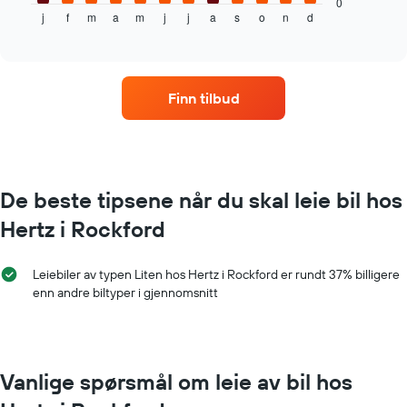
gjennomsnittsprisen
0
j
f
m
a
m
j
j
a
s
o
n
d
av
End
of
leiebil
interactive
per
chart
måned
Diagrammets
Finn tilbud
1
X-
akse
som
viser
månedene
De beste tipsene når du skal leie bil hos
Diagrammets
Hertz i Rockford
1
Y-
akse
Leiebiler av typen Liten hos Hertz i Rockford er rundt 37% billigere
viser
enn andre biltyper i gjennomsnitt
gjennomsnittsprisen
av
leiebil
for
en
Vanlige spørsmål om leie av bil hos
dag