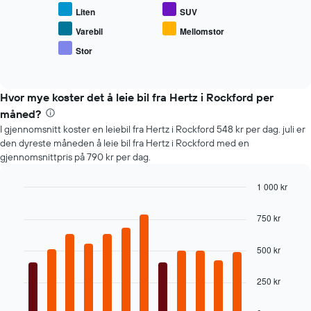
gjennomsnittsprisen
bestillingen
Liten
SUV
for
Diagrammets
populære
1
Varebil
Mellomstor
biltyper
Y-
Stor
End
akse
of
viser
interactive
chart
gjennomsnittsprisen
Hvor mye koster det å leie bil fra Hertz i Rockford per
av
leiebil
måned?
I gjennomsnitt koster en leiebil fra Hertz i Rockford 548 kr per dag. juli er
den dyreste måneden å leie bil fra Hertz i Rockford med en
gjennomsnittpris på 790 kr per dag.
1 000 kr
Bar
Chart
graphic.
chart
750 kr
with
12
bars.
500 kr
Diagrammet
250 kr
nedenfor
viser