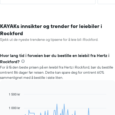
KAYAKs innsikter og trender for leiebiler i
Rockford
Sjekk ut de nyeste trendene og tipsene for å leie bil i Rockford.
Hvor lang tid i forveien bør du bestille en leiebil fra Hertz i
Rockford?
For å få den beste prisen på en leiebil fra Hertz i Rockford, bør du bestille
omtrent 86 dager før reisen. Dette kan spare deg for omtrent 60%
sammenlignet med å bestille i siste liten.
1 500 kr
Line
Chart
graphic.
chart
with
91
1 000 kr
data
points.