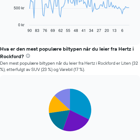
500 kr
Diagrammet
nedenfor
viser
0 kr
hvordan
90
83
76
69
62
55
48
41
34
27
20
13
6
End
of
leiebilprisen
interactive
endrer
chart
seg
Hva er den mest populære biltypen når du leier fra Hertz i
jo
Rockford?
nærmere
Den mest populære biltypen når du leier fra Hertz i Rockford er Liten (32
man
%), etterfulgt av SUV (23 %) og Varebil (17 %).
kommer
datoen
for
bestillingen
Pie
Chart
Diagrammets
graphic.
chart
1
with
X-
5
slices.
akse
viser
Diagrammet
antall
nedenfor
dager
viser
før