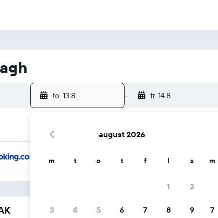
magh
to. 13.8.
-
fr. 14.8.
august 2026
m
t
o
t
f
l
s
m
1
2
YAK
3
4
5
6
7
8
9
7