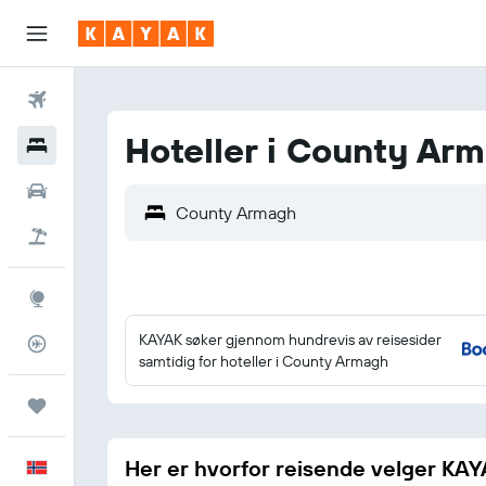
Fly
Hoteller i County Ar
Hoteller
Leiebiler
Pakkereiser
Utforsk
KAYAK søker gjennom hundrevis av reisesider
Flysporer
samtidig for hoteller i County Armagh
Reiser
Her er hvorfor reisende velger KA
Norsk