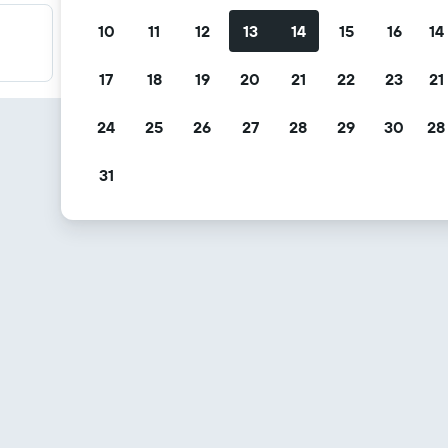
10
11
12
13
14
15
16
14
Filtre tilbudene dine
Filtrer etter gratis avbestilling, gratis frokost og mer
17
18
19
20
21
22
23
21
24
25
26
27
28
29
30
28
31