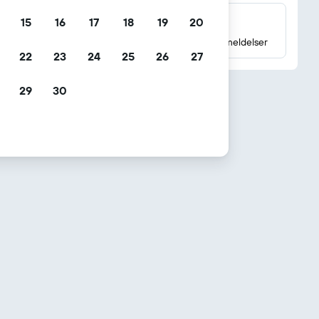
15
16
17
18
19
20
Millioner av gjesteanmeldelser
Les vurderinger basert på millioner av gjesteanmeldelser
22
23
24
25
26
27
29
30