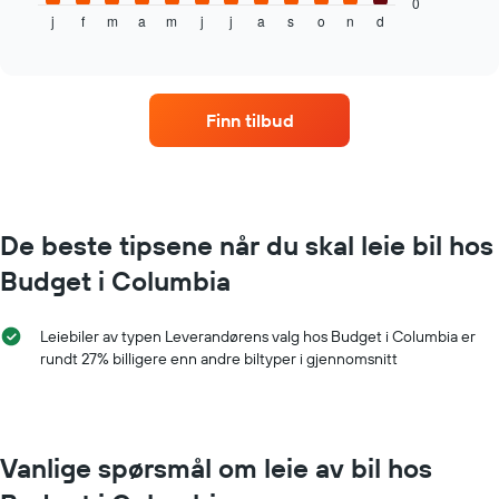
gjennomsnittsprisen
0
j
f
m
a
m
j
j
a
s
o
n
d
av
End
of
leiebil
interactive
per
chart
måned
Diagrammets
Finn tilbud
1
X-
akse
som
viser
månedene
De beste tipsene når du skal leie bil hos
Diagrammets
Budget i Columbia
1
Y-
akse
Leiebiler av typen Leverandørens valg hos Budget i Columbia er
viser
rundt 27% billigere enn andre biltyper i gjennomsnitt
gjennomsnittsprisen
av
leiebil
for
en
Vanlige spørsmål om leie av bil hos
dag