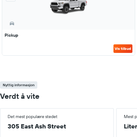
Pickup
Vis tilbud
Nyttig informasjon
Verdt å vite
Det mest populære stedet
Mest p
305 East Ash Street
Lite