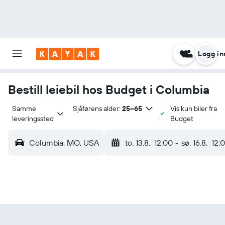
Logg in
Bestill leiebil hos Budget i Columbia
Samme 
Sjåførens alder:
25–65
Vis kun biler fra
leveringssted
Budget
Columbia, MO, USA
to. 13.8.
12:00
-
sø. 16.8.
12: