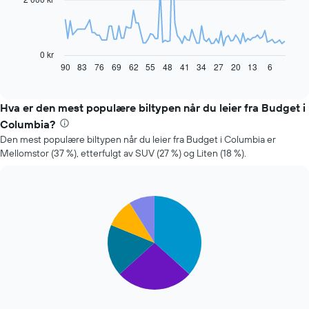
Diagrammet
nedenfor
viser
0 kr
hvordan
90
83
76
69
62
55
48
41
34
27
20
13
6
End
of
leiebilprisen
interactive
endrer
chart
seg
Hva er den mest populære biltypen når du leier fra Budget i
jo
Columbia?
nærmere
Den mest populære biltypen når du leier fra Budget i Columbia er
man
Mellomstor (37 %), etterfulgt av SUV (27 %) og Liten (18 %).
kommer
datoen
for
bestillingen
Pie
Chart
Diagrammets
graphic.
chart
1
with
X-
5
slices.
akse
viser
Diagrammet
antall
nedenfor
dager
viser
før