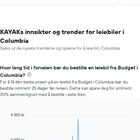
KAYAKs innsikter og trender for leiebiler i
Columbia
Sjekk ut de nyeste trendene og tipsene for å leie bil i Columbia.
Hvor lang tid i forveien bør du bestille en leiebil fra Budget i
Columbia?
For å få den beste prisen på en leiebil fra Budget i Columbia, bør du
bestille omtrent 25 dager før reisen. Dette kan spare deg for omtrent
30% sammenlignet med å bestille i siste liten.
4 000 kr
Line
Chart
graphic.
chart
with
91
data
2 000 kr
points.