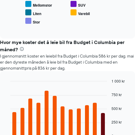
gjennomsnittsprisen
bestillingen
Mellomstor
SUV
for
Diagrammets
populære
1
Liten
Varebil
biltyper
Y-
Stor
End
akse
of
viser
interactive
chart
gjennomsnittsprisen
Hvor mye koster det å leie bil fra Budget i Columbia per
av
leiebil
måned?
I gjennomsnitt koster en leiebil fra Budget i Columbia 586 kr per dag. mai
er den dyreste måneden å leie bil fra Budget i Columbia med en
gjennomsnittpris på 836 kr per dag.
1 000 kr
Bar
Chart
graphic.
chart
750 kr
with
12
bars.
500 kr
Diagrammet
250 kr
nedenfor
viser