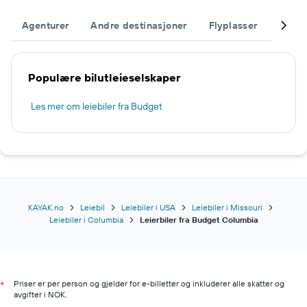
Agenturer
Andre destinasjoner
Flyplasser
Fullfø
Populære bilutleieselskaper
Les mer om leiebiler fra Budget
KAYAK.no
Leiebil
Leiebiler i USA
Leiebiler i Missouri
Leiebiler i Columbia
Leierbiler fra Budget Columbia
Priser er per person og gjelder for e-billetter og inkluderer alle skatter og
*
avgifter i NOK.