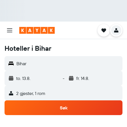
Hoteller i Bihar
Bihar
to. 13.8.
-
fr. 14.8.
2 gjester, 1 rom
Søk