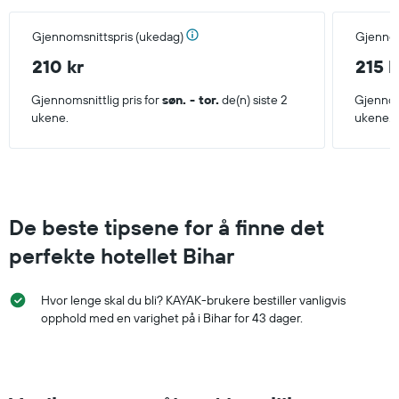
Gjennomsnittspris (ukedag)
Gjennom
210 kr
215 k
Gjennomsnittlig pris for
søn. - tor.
de(n) siste 2
Gjennoms
ukene.
ukene.
De beste tipsene for å finne det
perfekte hotellet Bihar
Hvor lenge skal du bli? KAYAK-brukere bestiller vanligvis
opphold med en varighet på i Bihar for 43 dager.