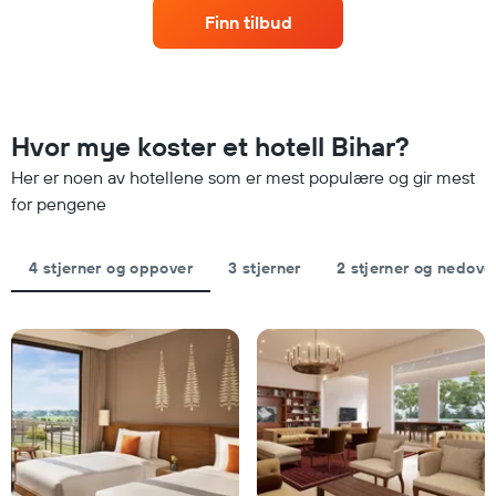
jo
dagene
hotellkategorier
Finn tilbud
nærmere
etter
man
stjerner.
kommer
Diagrammets
datoen
1
for
Y-
oppholdet
Hvor mye koster et hotell Bihar?
akse
Diagrammets
viser
1
Her er noen av hotellene som er mest populære og gir mest
gjennomsnittsprisen
X-
for pengene
på
akse
et
viser
rom
antall
4 stjerner og oppover
3 stjerner
2 stjerner og nedove
denne
dager
helgen
før
funnet
oppholdet
de
Diagrammets
siste
1
3
Y-
dagene
akse
viser
gjennomsnittsprisen
på
et