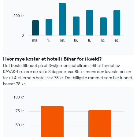
Bar
X-
Chart
graphic.
chart
akse
with
viser
200 kr
7
månedene.
bars.
Diagrammets
1
Diagrammet
0
Y-
nedenfor
ma.
ti.
on.
to.
fr.
lø.
sø.
End
akse
of
viser
interactive
viser
gjennomsnittsprisen
chart
gjennomsnittsprisen
for
Hvor mye koster et hotell i Bihar for i kveld?
for
et
Det beste tilbudet på et 3-stjerners hotellrom i Bihar funnet av
et
rom
KAYAK-brukere de siste 3 dagene, var 85 kr, mens den laveste prisen
rom
for
for et 4-stjerners hotell var 78 kr. Det billigste rommet som ble funnet,
hver
kostet 78 kr.
ukedag
Diagrammets
100 kr
1
X-
Bar
Chart
graphic.
chart
akse
75 kr
with
viser
2
ukedagene.
bars.
50 kr
Diagrammets
1
Diagrammet