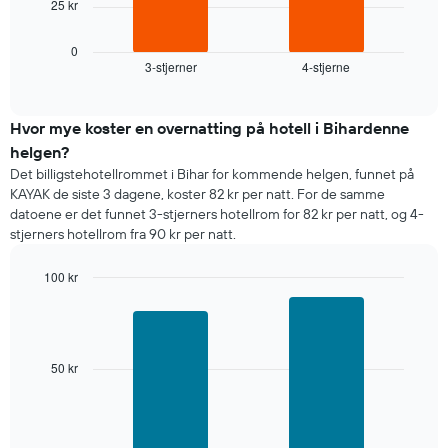
Y-
25 kr
nedenfor
akse
viser
viser
gjennomsnittsprisen
0
gjennomsnittsprisen
3-stjerner
4-stjerne
for
End
for
of
et
interactive
et
rom
chart
rom
i
Hvor mye koster en overnatting på hotell i Bihardenne
kveld,
helgen?
basert
Det billigstehotellrommet i Bihar for kommende helgen, funnet på
på
KAYAK de siste 3 dagene, koster 82 kr per natt. For de samme
data
datoene er det funnet 3-stjerners hotellrom for 82 kr per natt, og 4-
fra
stjerners hotellrom fra 90 kr per natt.
de
siste
100 kr
tre
dagene
Bar
Chart
graphic.
chart
og
with
sortert
2
etter
bars.
50 kr
antall
stjerner.
Diagrammet
Diagrammets
nedenfor
1
viser