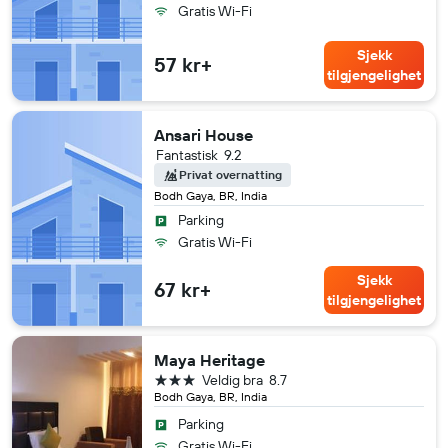
Gratis Wi-Fi
Sjekk
57 kr+
tilgjengelighet
Ansari House
Fantastisk
9.2
Privat overnatting
Bodh Gaya, BR, India
Parking
Gratis Wi-Fi
Sjekk
67 kr+
tilgjengelighet
Maya Heritage
3 stjerner
Veldig bra
8.7
Bodh Gaya, BR, India
Parking
Gratis Wi-Fi