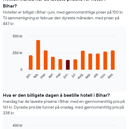
Bihar?
Hoteller er billigst i Bihar i juni, med gjennomsnittlige priser på 150 kr.
Til sammenligning er februar den dyreste måneden, med priser på
447 kr.
500 kr
Bar
Chart
graphic.
chart
with
250 kr
12
bars.
0
Diagrammet
feb.
mai
aug.
nov.
jan.
apr.
jul.
okt.
mar.
jun.
sep.
des.
nedenfor
End
of
viser
interactive
gjennomsnittsprisen
chart
for
Hva er den billigste dagen å bestille hotell i Bihar?
et
mandag har de laveste prisene i Bihar, med en gjennomsnittlig pris på
rom
161 kr. Dyreste pris ble funnet på onsdag, med gjennomsnittlig pris på
per
338 kr.
måned
Diagrammets
400 kr
1