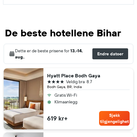
De beste hotellene Bihar
Dette er de beste prisene for
13.-14.
Endre datoer
aug.
.
Hyatt Place Bodh Gaya
4 stjerner
Veldig bra
8.7
Bodh Gaya, BR, India
Gratis Wi-Fi
Klimaanlegg
Sjekk
619 kr+
tilgjengelighet