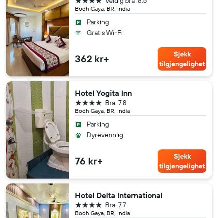
Veldig bra
8.5
Bodh Gaya, BR, India
Parking
Gratis Wi-Fi
Sjekk
362 kr+
tilgjengelighet
Hotel Yogita Inn
4 stjerner
Bra
7.8
Bodh Gaya, BR, India
Parking
Dyrevennlig
Sjekk
76 kr+
tilgjengelighet
Hotel Delta International
4 stjerner
Bra
7.7
Bodh Gaya, BR, India