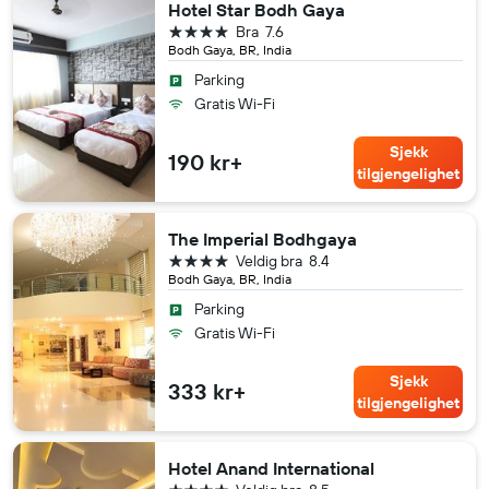
Hotel Star Bodh Gaya
4 stjerner
Bra
7.6
Bodh Gaya, BR, India
Parking
Gratis Wi-Fi
Sjekk
190 kr+
tilgjengelighet
The Imperial Bodhgaya
4 stjerner
Veldig bra
8.4
Bodh Gaya, BR, India
Parking
Gratis Wi-Fi
Sjekk
333 kr+
tilgjengelighet
Hotel Anand International
4 stjerner