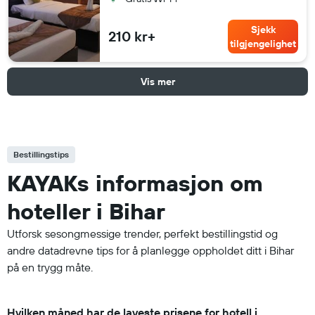
Sjekk
210 kr+
tilgjengelighet
Vis mer
Bestillingstips
KAYAKs informasjon om
hoteller i Bihar
Utforsk sesongmessige trender, perfekt bestillingstid og
andre datadrevne tips for å planlegge oppholdet ditt i Bihar
på en trygg måte.
Hvilken måned har de laveste prisene for hotell i