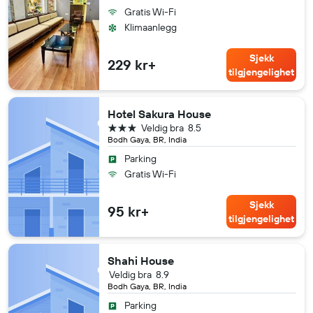
Gratis Wi-Fi
Klimaanlegg
Sjekk
229 kr+
tilgjengelighet
Hotel Sakura House
3 stjerner
Veldig bra
8.5
Bodh Gaya, BR, India
Parking
Gratis Wi-Fi
Sjekk
95 kr+
tilgjengelighet
Shahi House
Veldig bra
8.9
Bodh Gaya, BR, India
Parking