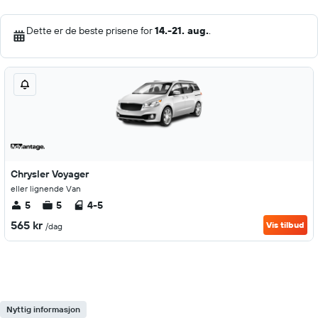
Dette er de beste prisene for
14.-21. aug.
.
Chrysler Voyager
eller lignende Van
5
5
4-5
565 kr
Vis tilbud
/dag
Nyttig informasjon