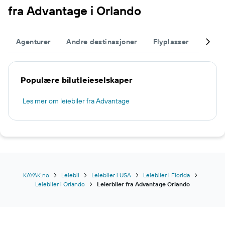
fra Advantage i Orlando
Agenturer
Andre destinasjoner
Flyplasser
Fullfø
Populære bilutleieselskaper
Les mer om leiebiler fra Advantage
KAYAK.no
Leiebil
Leiebiler i USA
Leiebiler i Florida
Leiebiler i Orlando
Leierbiler fra Advantage Orlando