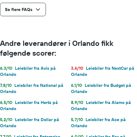
Se flere FAQs
Andre leverandører i Orlando fikk
følgende scorer:
6,3/10
Leiebiler fra Avis på
3,6/10
Leiebiler fra NextCar på
Orlando
Orlando
7,8/10
Leiebiler fra National på
6,1/10
Leiebiler fra Budget på
Orlando
Orlando
6,5/10
Leiebiler fra Hertz på
8,9/10
Leiebiler fra Alamo på
Orlando
Orlando
5,2/10
Leiebiler fra Dollar på
5,7/10
Leiebiler fra Ace på
Orlando
Orlando
7,7/10
Leiebiler fra Enterprise
6,0/10
Leiebiler fra Fox på