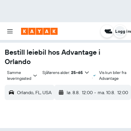
Logg in
Bestill leiebil hos Advantage i
Orlando
Samme 
Sjåførens alder:
25–65
Vis kun biler fra
leveringssted
Advantage
Orlando, FL, USA
lø. 8.8.
12:00
-
ma. 10.8.
12:00