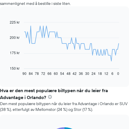
sammenlignet med å bestille i siste liten.
225 kr
Line
Chart
graphic.
chart
with
91
200 kr
data
points.
175 kr
Diagrammet
nedenfor
viser
150 kr
hvordan
90
84
78
72
66
60
54
48
42
36
30
24
18
12
6
0
End
of
leiebilprisen
interactive
endrer
chart
seg
Hva er den mest populære biltypen når du leier fra
jo
Advantage i Orlando?
nærmere
Den mest populære biltypen når du leier fra Advantage i Orlando er SUV
man
(38 %), etterfulgt av Mellomstor (24 %) og Stor (17 %).
kommer
datoen
for
bestillingen