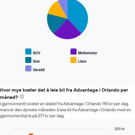
Pie
Chart
Diagrammets
graphic.
chart
1
with
X-
5
slices.
akse
viser
Diagrammet
antall
nedenfor
dager
viser
før
gjennomsnittsprisen
bestillingen
SUV
Mellomstor
for
Diagrammets
populære
1
Stor
Liten
biltyper
Y-
Varebil
End
akse
of
viser
interactive
chart
gjennomsnittsprisen
Hvor mye koster det å leie bil fra Advantage i Orlando per
av
leiebil
måned?
I gjennomsnitt koster en leiebil fra Advantage i Orlando 195 kr per dag.
mars er den dyreste måneden å leie bil fra Advantage i Orlando med en
gjennomsnittpris på 277 kr per dag.
300 kr