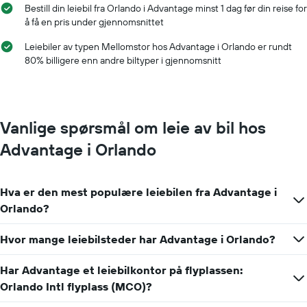
Bestill din leiebil fra Orlando i Advantage minst 1 dag før din reise for
viser
å få en pris under gjennomsnittet
gjennomsnittsprisen
av
Leiebiler av typen Mellomstor hos Advantage i Orlando er rundt
leiebil
80% billigere enn andre biltyper i gjennomsnitt
for
en
dag
Vanlige spørsmål om leie av bil hos
Advantage i Orlando
Hva er den mest populære leiebilen fra Advantage i
Orlando?
Hvor mange leiebilsteder har Advantage i Orlando?
Har Advantage et leiebilkontor på flyplassen:
Orlando Intl flyplass (MCO)?