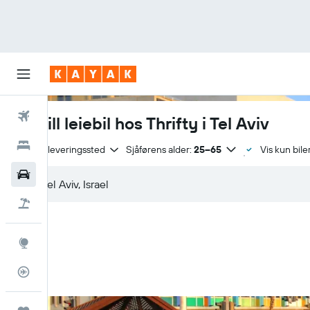
Fly
Bestill leiebil hos Thrifty i Tel Aviv
Hoteller
Samme leveringssted
Sjåførens alder:
25–65
Vis kun biler
Leiebiler
Pakkereiser
Utforsk
Flysporer