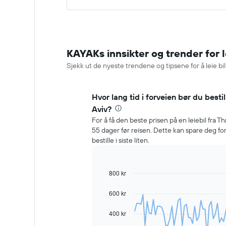
KAYAKs innsikter og trender for le
Sjekk ut de nyeste trendene og tipsene for å leie bil i
Hvor lang tid i forveien bør du bestille
Aviv?
For å få den beste prisen på en leiebil fra Thr
55 dager før reisen. Dette kan spare deg 
bestille i siste liten.
800 kr
Line
Chart
graphic.
chart
with
600 kr
91
data
400 kr
points.