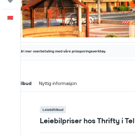
Reiser
Norsk
Aldri mer overbetaling med våre prissporingsverktøy.
Leiebiltilbud
Nyttig informasjon
Leiebiltilbud
Leiebilpriser hos Thrifty i Te