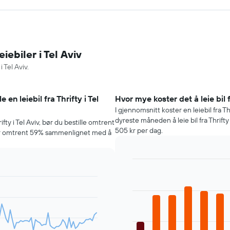
iebiler i Tel Aviv
 Tel Aviv.
 en leiebil fra Thrifty i Tel
Hvor mye koster det å leie bil 
I gjennomsnitt koster en leiebil fra Th
dyreste måneden å leie bil fra Thrift
ifty i Tel Aviv, bør du bestille omtrent
505 kr per dag.
for omtrent 59% sammenlignet med å
Bar
Chart
graphic.
chart
with
12
bars.
Diagrammet