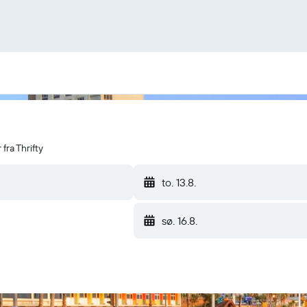
 fra Thrifty
to. 13.8.
sø. 16.8.