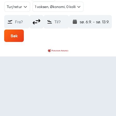
Tur/retur
1 voksen, Økonomi, 0 kolli
Fra?
Til?
sø. 6.9.
-
sø. 13.9.
Søk