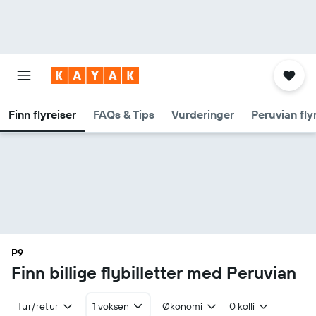
Finn flyreiser
FAQs & Tips
Vurderinger
Peruvian fly
P9
Finn billige flybilletter med Peruvian
Tur/retur
1 voksen
Økonomi
0 kolli