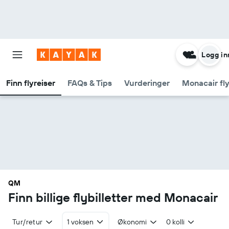
Logg in
Finn flyreiser
FAQs & Tips
Vurderinger
Monacair fly
QM
Finn billige flybilletter med Monacair
Tur/retur
1 voksen
Økonomi
0 kolli