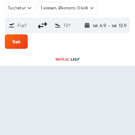
Tur/retur
1 voksen, Økonomi, 0 kolli
Fra?
Til?
sø. 6.9.
-
sø. 13.9.
Søk