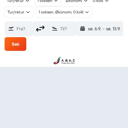
Tur/retur
1 voksen
Økonomi
0 kolli
Tur/retur
1 voksen, Økonomi, 0 kolli
Fra?
Til?
sø. 6.9.
-
sø. 13.9.
Søk