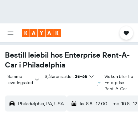
Bestill leiebil hos Enterprise Rent-A-
Car i Philadelphia
Samme 
Sjåførens alder:
25–65
Vis kun biler fra
leveringssted
Enterprise
Rent-A-Car
Philadelphia, PA, USA
lø. 8.8.
12:00
-
ma. 10.8.
12