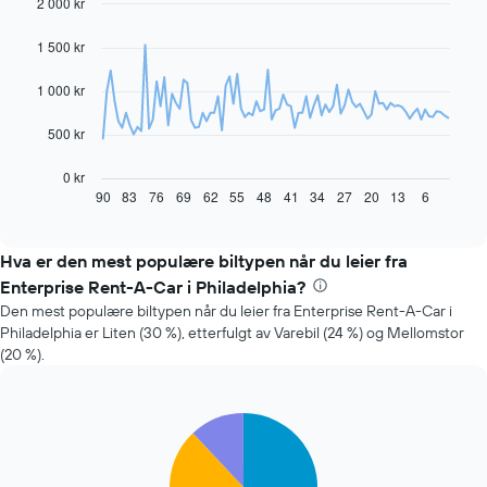
2 000 kr
Line
Chart
graphic.
chart
with
1 500 kr
91
data
1 000 kr
points.
Diagrammet
500 kr
nedenfor
viser
0 kr
hvordan
90
83
76
69
62
55
48
41
34
27
20
13
6
End
of
leiebilprisen
interactive
endrer
chart
seg
Hva er den mest populære biltypen når du leier fra
jo
Enterprise Rent-A-Car i Philadelphia?
nærmere
Den mest populære biltypen når du leier fra Enterprise Rent-A-Car i
man
Philadelphia er Liten (30 %), etterfulgt av Varebil (24 %) og Mellomstor
kommer
(20 %).
datoen
for
bestillingen
Diagrammets
Pie
Chart
1
graphic.
chart
with
X-
5
akse