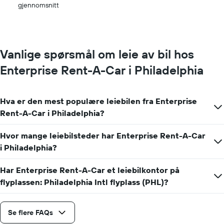
gjennomsnitt
av
leiebil
for
en
dag
Vanlige spørsmål om leie av bil hos
Enterprise Rent-A-Car i Philadelphia
Hva er den mest populære leiebilen fra Enterprise
Rent-A-Car i Philadelphia?
Hvor mange leiebilsteder har Enterprise Rent-A-Car
i Philadelphia?
Har Enterprise Rent-A-Car et leiebilkontor på
flyplassen: Philadelphia Intl flyplass (PHL)?
Se flere FAQs