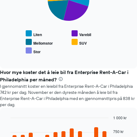
slices.
viser
antall
Diagrammet
dager
nedenfor
før
viser
bestillingen
gjennomsnittsprisen
Diagrammets
Liten
Varebil
for
1
populære
Mellomstor
SUV
Y-
biltyper
akse
Stor
End
viser
of
interactive
gjennomsnittsprisen
chart
av
Hvor mye koster det å leie bil fra Enterprise Rent-A-Car i
leiebil
Philadelphia per måned?
I gjennomsnitt koster en leiebil fra Enterprise Rent-A-Car i Philadelphia
742 kr per dag. November er den dyreste måneden å leie bil fra
Enterprise Rent-A-Car i Philadelphia med en gjennomsnittpris på 838 kr
per dag.
1 000 kr
Bar
Chart
graphic.
chart
750 kr
with