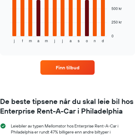
12
bars.
500 kr
Diagrammet
250 kr
nedenfor
viser
gjennomsnittsprisen
0
j
f
m
a
m
j
j
a
s
o
n
d
av
End
of
leiebil
interactive
per
chart
måned
Diagrammets
Finn tilbud
1
X-
akse
som
viser
månedene
De beste tipsene når du skal leie bil hos
Diagrammets
Enterprise Rent-A-Car i Philadelphia
1
Y-
akse
Leiebiler av typen Mellomstor hos Enterprise Rent-A-Car i
viser
Philadelphia er rundt 47% billigere enn andre biltyper i
gjennomsnittsprisen