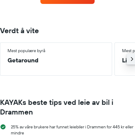
X-
akse
som
viser
månedene
Verdt å vite
Diagrammets
1
Y-
akse
Mest populære byrå
Mest p
viser
Getaround
Lite
gjennomsnittsprisen
av
leiebil
for
en
dag
KAYAKs beste tips ved leie av bil i
Drammen
25% av våre brukere har funnet leiebiler i Drammen for 445 kr eller
mindre