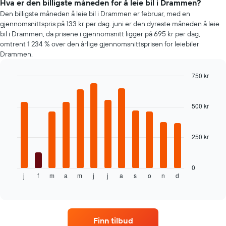
fire
Hva er den billigste måneden for å leie bil i Drammen?
billigste
Den billigste måneden å leie bil i Drammen er februar, med en
bilutleieselskapene
gjennomsnittspris på 133 kr per dag. juni er den dyreste måneden å leie
bil i Drammen, da prisene i gjennomsnitt ligger på 695 kr per dag,
omtrent 1 234 % over den årlige gjennomsnittsprisen for leiebiler
Drammen.
750 kr
Bar
Chart
graphic.
chart
with
500 kr
12
bars.
250 kr
Diagrammet
nedenfor
viser
gjennomsnittsprisen
0
j
f
m
a
m
j
j
a
s
o
n
d
av
End
of
leiebil
interactive
per
chart
måned
Diagrammets
Finn tilbud
1