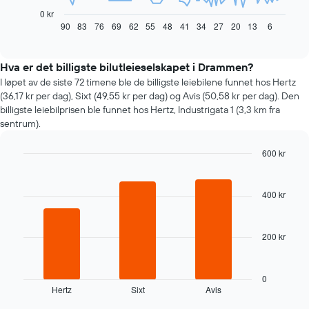
viser
0 kr
hvordan
90
83
76
69
62
55
48
41
34
27
20
13
6
End
of
leiebilprisen
interactive
endrer
chart
seg
Hva er det billigste bilutleieselskapet i Drammen?
jo
I løpet av de siste 72 timene ble de billigste leiebilene funnet hos Hertz
nærmere
(36,17 kr per dag), Sixt (49,55 kr per dag) og Avis (50,58 kr per dag). Den
man
billigste leiebilprisen ble funnet hos Hertz, Industrigata 1 (3,3 km fra
kommer
sentrum).
datoen
for
600 kr
bestillingen
Diagrammets
Bar
Chart
graphic.
chart
1
with
X-
400 kr
3
akse
bars.
viser
antall
200 kr
Følgende
dager
diagramm
før
viser
bestillingen
de
0
Diagrammets
Hertz
Sixt
Avis
fire
End
1
of
billigste
interactive