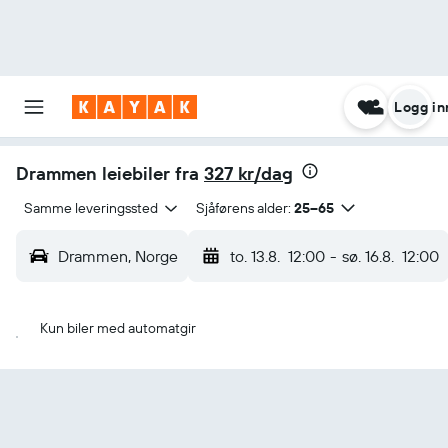
Logg in
Drammen leiebiler fra
327 kr/dag
Samme leveringssted
Sjåførens alder:
25–65
Drammen, Norge
to. 13.8.
12:00
-
sø. 16.8.
12:00
Kun biler med automatgir