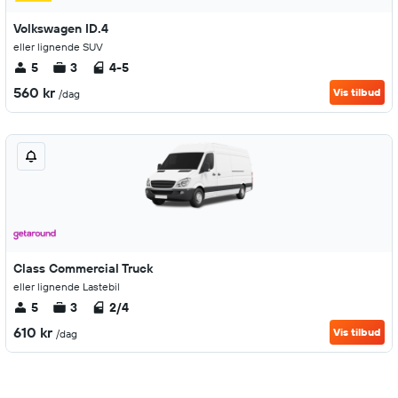
Volkswagen ID.4
eller lignende SUV
5
3
4-5
560 kr
Vis tilbud
/dag
Class Commercial Truck
eller lignende Lastebil
5
3
2/4
610 kr
Vis tilbud
/dag