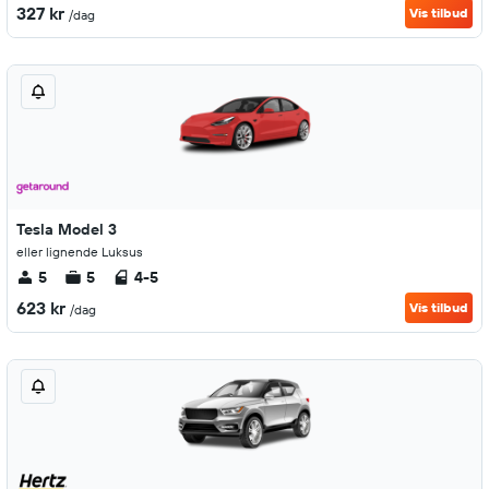
327 kr
Vis tilbud
/dag
Tesla Model 3
eller lignende Luksus
5
5
4-5
623 kr
Vis tilbud
/dag