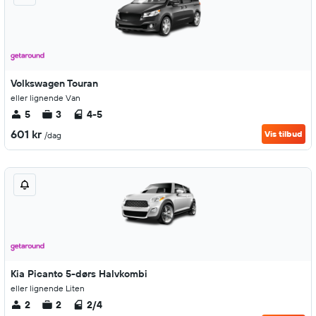
Volkswagen Touran
eller lignende Van
5
3
4-5
601 kr
Vis tilbud
/dag
Kia Picanto 5-dørs Halvkombi
eller lignende Liten
2
2
2/4