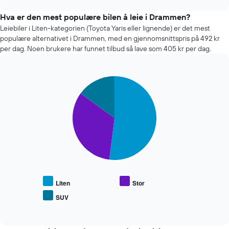
Y-
bilutleieselskapene
chart
akse
de
Hva er den mest populære bilen å leie i Drammen?
viser
siste
Leiebiler i Liten-kategorien (Toyota Yaris eller lignende) er det mest
gjennomsnittsprisen
72
populære alternativet i Drammen, med en gjennomsnittspris på 492 kr
av
timene
per dag. Noen brukere har funnet tilbud så lave som 405 kr per dag.
leiebil
Diagrammet
har
1
Pie
Chart
X-
graphic.
chart
akse
with
som
3
viser
slices.
de
fire
Diagrammet
billigste
nedenfor
bilutleieselskapene
viser
Diagrammet
gjennomsnittsprisen
har
for
1
populære
Liten
Stor
Y-
biltyper
SUV
akse
End
of
som
interactive
viser
chart