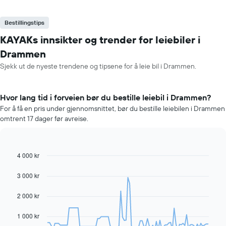
Bestillingstips
KAYAKs innsikter og trender for leiebiler i
Drammen
Sjekk ut de nyeste trendene og tipsene for å leie bil i Drammen.
Hvor lang tid i forveien bør du bestille leiebil i Drammen?
For å få en pris under gjennomsnittet, bør du bestille leiebilen i Drammen
omtrent 17 dager før avreise.
4 000 kr
Line
Chart
graphic.
chart
with
3 000 kr
91
data
2 000 kr
points.
Diagrammet
1 000 kr
nedenfor