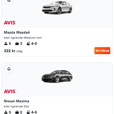
Mazda Mazda6
eller lignende Medium-rom
5
3
4-5
322 kr
Vis tilbud
/dag
Nissan Maxima
eller lignende Stor
5
2
4-5