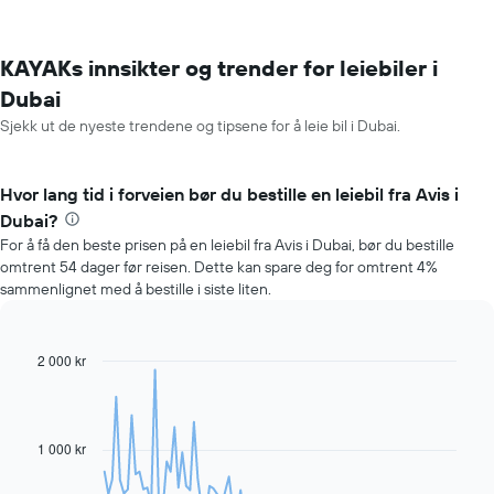
KAYAKs innsikter og trender for leiebiler i
Dubai
Sjekk ut de nyeste trendene og tipsene for å leie bil i Dubai.
Hvor lang tid i forveien bør du bestille en leiebil fra Avis i
Dubai?
For å få den beste prisen på en leiebil fra Avis i Dubai, bør du bestille
omtrent 54 dager før reisen. Dette kan spare deg for omtrent 4%
sammenlignet med å bestille i siste liten.
2 000 kr
Line
Chart
graphic.
chart
with
91
data
1 000 kr
points.
Diagrammet