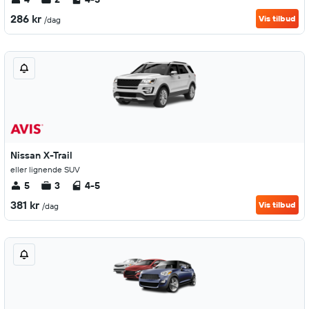
286 kr
Vis tilbud
/dag
Nissan X-Trail
eller lignende SUV
5
3
4-5
381 kr
Vis tilbud
/dag