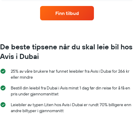
måned
Diagrammets
Finn tilbud
1
X-
akse
som
viser
månedene
De beste tipsene når du skal leie bil hos
Diagrammets
Avis i Dubai
1
Y-
akse
25% av våre brukere har funnet leiebiler fra Avis i Dubai for 266 kr
viser
eller mindre
gjennomsnittsprisen
av
Bestill din leiebil fra Dubai i Avis minst 1 dag før din reise for å få en
leiebil
pris under gjennomsnittet
for
en
Leiebiler av typen Liten hos Avis i Dubai er rundt 70% billigere enn
dag
andre biltyper i gjennomsnitt