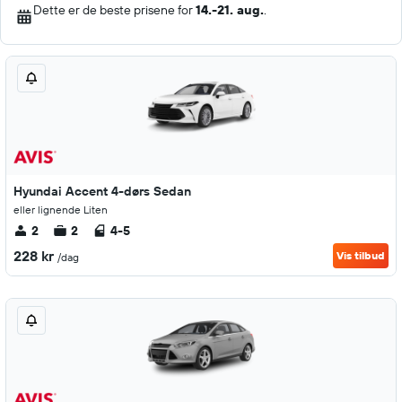
Dette er de beste prisene for
14.-21. aug.
.
Hyundai Accent 4-dørs Sedan
eller lignende Liten
2
2
4-5
228 kr
Vis tilbud
/dag