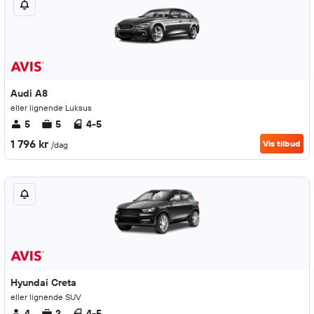
Audi A8
eller lignende Luksus
5
5
4-5
1 796 kr
Vis tilbud
/dag
Hyundai Creta
eller lignende SUV
4
2
4-5