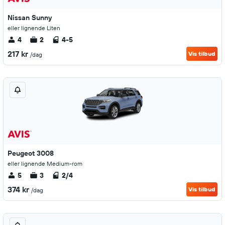
Nissan Sunny
eller lignende Liten
4
2
4-5
217 kr
Vis tilbud
/dag
Peugeot 3008
eller lignende Medium-rom
5
3
2/4
374 kr
Vis tilbud
/dag