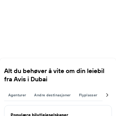
Alt du behøver å vite om din leiebil
fra Avis i Dubai
Agenturer
Andre destinasjoner
Flyplasser
Fullfø
Populære bilutleieselskaper