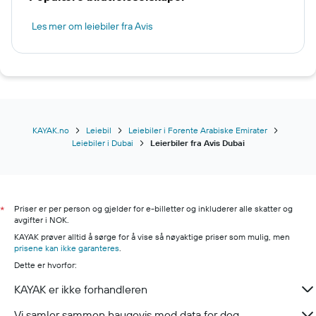
Les mer om leiebiler fra Avis
KAYAK.no
Leiebil
Leiebiler i Forente Arabiske Emirater
Leiebiler i Dubai
Leierbiler fra Avis Dubai
Priser er per person og gjelder for e-billetter og inkluderer alle skatter og
*
avgifter i NOK.
KAYAK prøver alltid å sørge for å vise så nøyaktige priser som mulig, men
prisene kan ikke garanteres
.
Dette er hvorfor:
KAYAK er ikke forhandleren
Vi samler sammen haugevis med data for deg