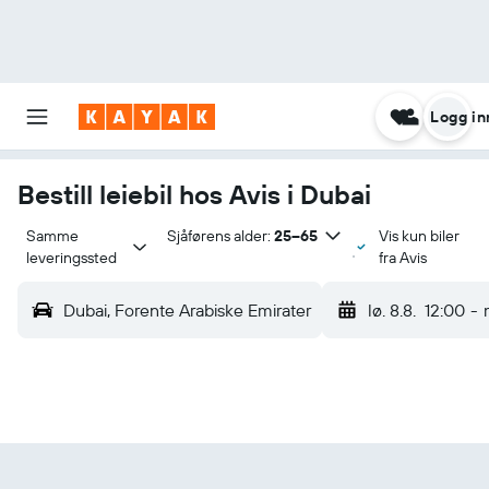
Logg in
Bestill leiebil hos Avis i Dubai
Samme 
Sjåførens alder:
25–65
Vis kun biler
leveringssted
fra Avis
Dubai, Forente Arabiske Emirater
lø. 8.8.
12:00
-