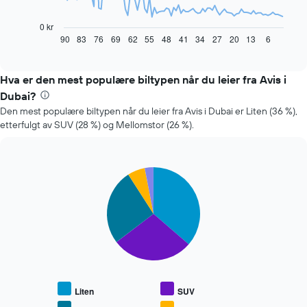
nedenfor
viser
0 kr
hvordan
90
83
76
69
62
55
48
41
34
27
20
13
6
End
of
leiebilprisen
interactive
endrer
chart
seg
Hva er den mest populære biltypen når du leier fra Avis i
jo
Dubai?
nærmere
Den mest populære biltypen når du leier fra Avis i Dubai er Liten (36 %),
man
etterfulgt av SUV (28 %) og Mellomstor (26 %).
kommer
datoen
for
bestillingen
Pie
Chart
Diagrammets
graphic.
chart
1
with
X-
5
slices.
akse
viser
Diagrammet
antall
nedenfor
dager
viser
før
gjennomsnittsprisen
bestillingen
Liten
SUV
for
Diagrammets