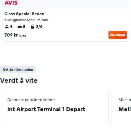
Class Special Sedan
eller lignende Medium-rom
5
5
2/4
709 kr
Vis tilbud
/dag
Nyttig informasjon
Verdt å vite
Det mest populære stedet
Mest p
Int Airport Terminal 1 Depart
Mel