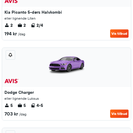
Kia Picanto 5-dørs Halvkombi
eller lignende Liten
2
2
2/4
194 kr
Vis tilbud
/dag
Dodge Charger
eller lignende Luksus
5
5
4-5
703 kr
Vis tilbud
/dag