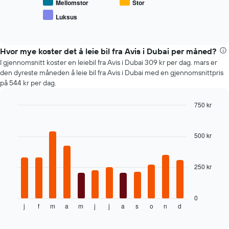
populære
1
Mellomstor
Stor
biltyper
Y-
Luksus
End
akse
of
viser
interactive
chart
gjennomsnittsprisen
Hvor mye koster det å leie bil fra Avis i Dubai per måned?
av
leiebil
I gjennomsnitt koster en leiebil fra Avis i Dubai 309 kr per dag. mars er
den dyreste måneden å leie bil fra Avis i Dubai med en gjennomsnittpris
på 544 kr per dag.
750 kr
Bar
Chart
graphic.
chart
with
500 kr
12
bars.
250 kr
Diagrammet
nedenfor
viser
gjennomsnittsprisen
0
j
f
m
a
m
j
j
a
s
o
n
d
av
End
of
leiebil
interactive
per
chart