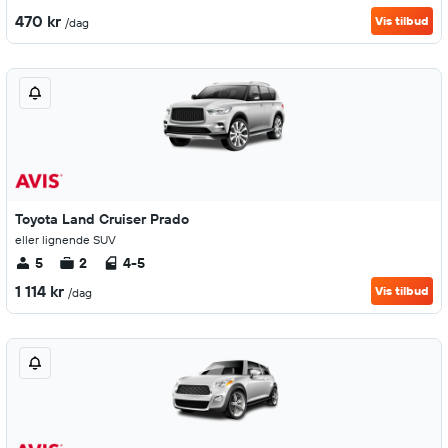
470 kr
Vis tilbud
/dag
Toyota Land Cruiser Prado
eller lignende SUV
5
2
4-5
1 114 kr
Vis tilbud
/dag