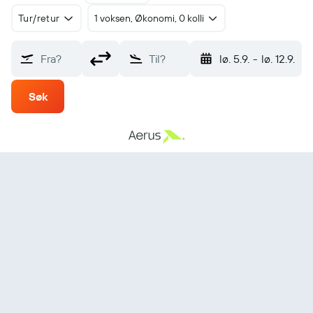
Tur/retur
1 voksen, Økonomi, 0 kolli
Fra?
Til?
lø. 5.9.
-
lø. 12.9.
Søk