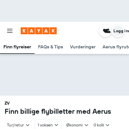
Logg in
Finn flyreiser
FAQs & Tips
Vurderinger
Aerus flyrut
ZV
Finn billige flybilletter med Aerus
Tur/retur
1 voksen
Økonomi
0 kolli