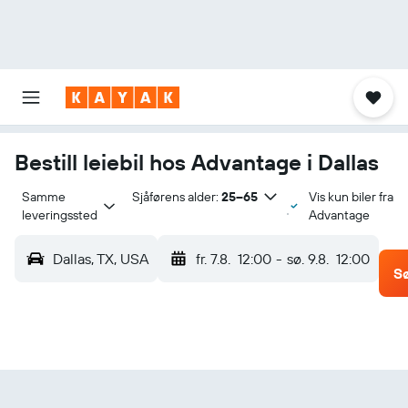
Bestill leiebil hos Advantage i Dallas
Samme 
Sjåførens alder:
25–65
Vis kun biler fra
leveringssted
Advantage
Dallas, TX, USA
fr. 7.8.
12:00
-
sø. 9.8.
12:00
S