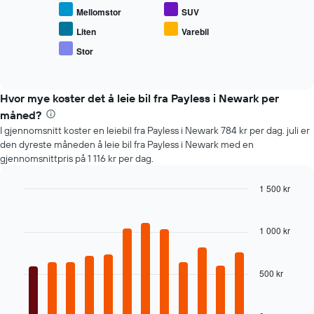
gjennomsnittsprisen
bestillingen
Mellomstor
SUV
for
Diagrammets
populære
1
Liten
Varebil
biltyper
Y-
Stor
End
akse
of
viser
interactive
chart
gjennomsnittsprisen
Hvor mye koster det å leie bil fra Payless i Newark per
av
leiebil
måned?
I gjennomsnitt koster en leiebil fra Payless i Newark 784 kr per dag. juli er
den dyreste måneden å leie bil fra Payless i Newark med en
gjennomsnittpris på 1 116 kr per dag.
1 500 kr
Bar
Chart
graphic.
chart
with
1 000 kr
12
bars.
500 kr
Diagrammet
nedenfor
viser