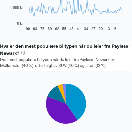
1 000 kr
Diagrammet
nedenfor
viser
0 kr
hvordan
90
83
76
69
62
55
48
41
34
27
20
13
6
End
of
leiebilprisen
interactive
endrer
chart
seg
Hva er den mest populære biltypen når du leier fra Payless i
jo
Newark?
nærmere
Den mest populære biltypen når du leier fra Payless i Newark er
man
Mellomstor (40 %), etterfulgt av SUV (40 %) og Liten (12 %).
kommer
datoen
for
bestillingen
Pie
Chart
Diagrammets
graphic.
chart
1
with
X-
5
slices.
akse
viser
Diagrammet
antall
nedenfor
dager
viser
før