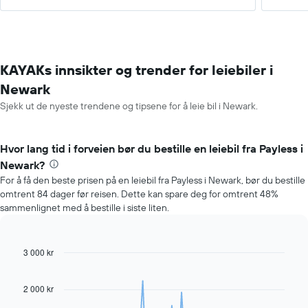
KAYAKs innsikter og trender for leiebiler i
Newark
Sjekk ut de nyeste trendene og tipsene for å leie bil i Newark.
Hvor lang tid i forveien bør du bestille en leiebil fra Payless i
Newark?
For å få den beste prisen på en leiebil fra Payless i Newark, bør du bestille
omtrent 84 dager før reisen. Dette kan spare deg for omtrent 48%
sammenlignet med å bestille i siste liten.
3 000 kr
Line
Chart
graphic.
chart
with
91
2 000 kr
data
points.