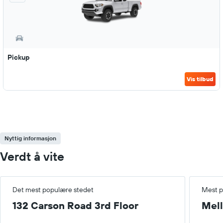
Pickup
Vis tilbud
Nyttig informasjon
Verdt å vite
Det mest populære stedet
Mest p
132 Carson Road 3rd Floor
Mel