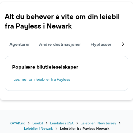
Alt du behøver å vite om din leiebil
fra Payless i Newark
Agenturer
Andre destinasjoner
Flyplasser
Fullfø
Populære bilutleieselskaper
Les mer om leiebiler fra Payless
KAYAK.no
Leiebil
Leiebiler i USA
Leiebiler i New Jersey
Leiebiler i Newark
Leierbiler fra Payless Newark