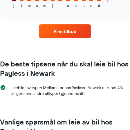
gjennomsnittsprisen
0
j
f
m
a
m
j
j
a
s
o
n
d
av
End
of
leiebil
interactive
per
chart
måned
Diagrammets
Finn tilbud
1
X-
akse
som
viser
månedene
De beste tipsene når du skal leie bil hos
Diagrammets
Payless i Newark
1
Y-
akse
Leiebiler av typen Mellomstor hos Payless i Newark er rundt 4%
viser
billigere enn andre biltyper i gjennomsnitt
gjennomsnittsprisen
av
leiebil
for
en
Vanlige spørsmål om leie av bil hos
dag