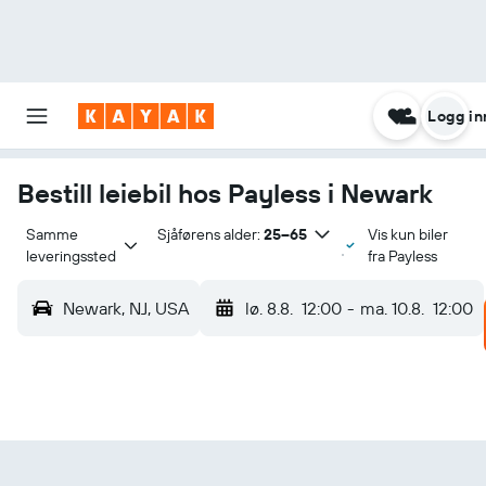
Logg in
Bestill leiebil hos Payless i Newark
Samme 
Sjåførens alder:
25–65
Vis kun biler
leveringssted
fra Payless
Newark, NJ, USA
lø. 8.8.
12:00
-
ma. 10.8.
12:00