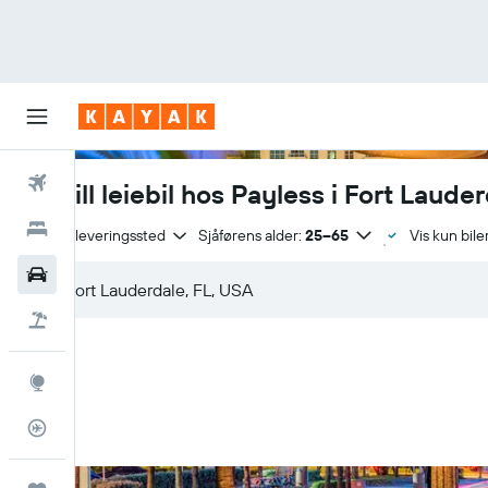
Fly
Bestill leiebil hos Payless i Fort Laude
Hoteller
Samme leveringssted
Sjåførens alder:
25–65
Vis kun bile
Leiebiler
Pakkereiser
Utforsk
Flysporer