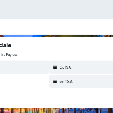
rdale
r fra Payless
to. 13.8.
sø. 16.8.