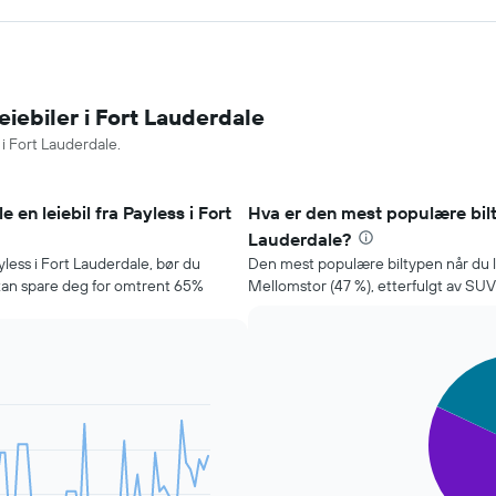
eiebiler i Fort Lauderdale
 i Fort Lauderdale.
e en leiebil fra Payless i Fort
Hva er den mest populære bilty
Lauderdale?
ayless i Fort Lauderdale, bør du
Den mest populære biltypen når du le
 kan spare deg for omtrent 65%
Mellomstor (47 %), etterfulgt av SUV 
Pie
Chart
graphic.
chart
with
4
slices.
Diagrammet