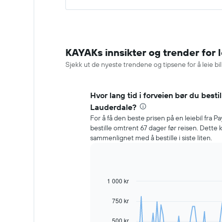
KAYAKs innsikter og trender for l
Sjekk ut de nyeste trendene og tipsene for å leie bil
Hvor lang tid i forveien bør du bestill
Lauderdale?
For å få den beste prisen på en leiebil fra P
bestille omtrent 67 dager før reisen. Dette
sammenlignet med å bestille i siste liten.
1 000 kr
Line
Chart
graphic.
chart
with
750 kr
91
data
500 kr
points.