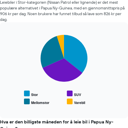
Leiebiler i Stor-kategorien (Nissan Patrol eller lignende) er det mest
man
populære alternativet i Papua Ny-Guinea, med en gjennomsnittspris på
kommer
906 kr per dag. Noen brukere har funnet tilbud så lave som 826 kr per
datoen
dag.
for
bestillingen
Diagrammets
1
Pie
Chart
X-
graphic.
chart
with
akse
4
viser
slices.
antall
dager
Diagrammet
før
nedenfor
bestillingen
viser
Diagrammets
gjennomsnittsprisen
1
for
Y-
populære
Stor
SUV
akse
biltyper
viser
Mellomstor
Varebil
End
gjennomsnittsprisen
of
interactive
av
chart
leiebil
Hva er den billigste måneden for å leie bil i Papua Ny-