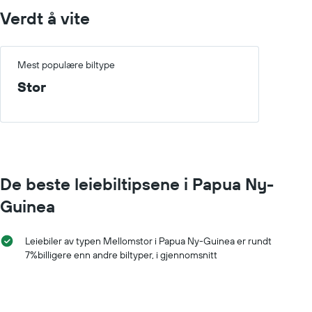
som
Verdt å vite
viser
bilutleieselskapene
Diagrammet
har
Mest populære biltype
1
Stor
Y-
akse
som
viser
de
billigste
bilutleieselskapene
De beste leiebiltipsene i Papua Ny-
Guinea
Leiebiler av typen Mellomstor i Papua Ny-Guinea er rundt
7%billigere enn andre biltyper, i gjennomsnitt