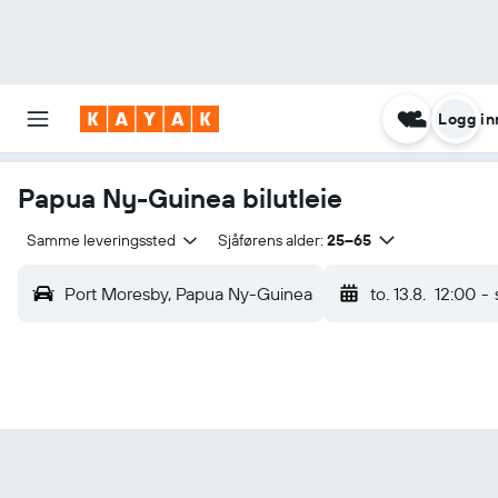
Logg in
Papua Ny-Guinea bilutleie
Samme leveringssted
Sjåførens alder:
25–65
Port Moresby, Papua Ny-Guinea
to. 13.8.
12:00
-