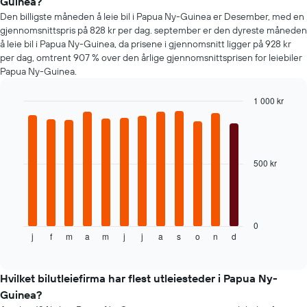
Guinea?
Den billigste måneden å leie bil i Papua Ny-Guinea er Desember, med en
gjennomsnittspris på 828 kr per dag. september er den dyreste måneden
å leie bil i Papua Ny-Guinea, da prisene i gjennomsnitt ligger på 928 kr
per dag, omtrent 907 % over den årlige gjennomsnittsprisen for leiebiler
Papua Ny-Guinea.
1 000 kr
Bar
Chart
graphic.
chart
with
12
bars.
500 kr
Diagrammet
nedenfor
viser
gjennomsnittsprisen
0
j
f
m
a
m
j
j
a
s
o
n
d
av
End
of
leiebil
interactive
per
chart
måned
Hvilket bilutleiefirma har flest utleiesteder i Papua Ny-
Diagrammets
Guinea?
1