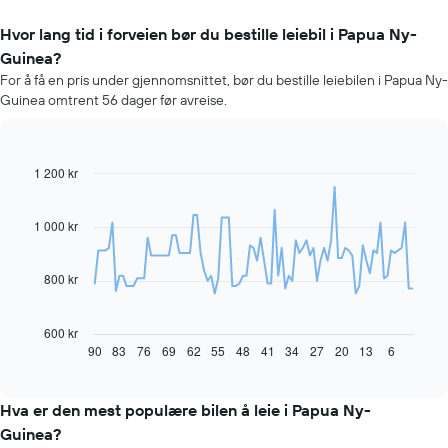
Hvor lang tid i forveien bør du bestille leiebil i Papua Ny-
Guinea?
For å få en pris under gjennomsnittet, bør du bestille leiebilen i Papua Ny-
Guinea omtrent 56 dager før avreise.
1 200 kr
Line
Chart
graphic.
chart
with
91
1 000 kr
data
points.
800 kr
Diagrammet
nedenfor
viser
600 kr
hvordan
90
83
76
69
62
55
48
41
34
27
20
13
6
End
of
leiebilprisen
interactive
endrer
chart
seg
Hva er den mest populære bilen å leie i Papua Ny-
jo
Guinea?
nærmere