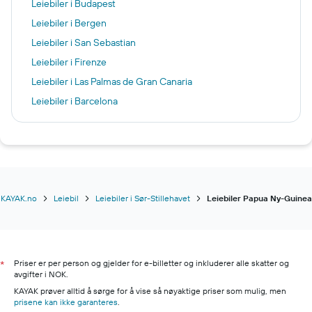
Leiebiler i Budapest
Leiebiler i Bergen
Leiebiler i San Sebastian
Leiebiler i Firenze
Leiebiler i Las Palmas de Gran Canaria
Leiebiler i Barcelona
Leiebiler i Miami
Leiebiler i Birmingham
Leiebiler i Madrid
Leiebiler i New York
Leiebiler i Split
KAYAK.no
Leiebil
Leiebiler i Sør-Stillehavet
Leiebiler Papua Ny-Guinea
Leiebiler i Pula
Leiebiler i Amsterdam
Leiebiler i SeaTac
Priser er per person og gjelder for e-billetter og inkluderer alle skatter og
*
avgifter i NOK.
Leiebiler i Manchester
KAYAK prøver alltid å sørge for å vise så nøyaktige priser som mulig, men
Leiebiler i Granadilla
prisene kan ikke garanteres
.