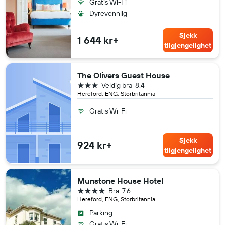
Gratis Wi-Fi
Dyrevennlig
Sjekk
1 644 kr+
tilgjengelighet
The Olivers Guest House
3 stjerner
Veldig bra
8.4
Hereford, ENG, Storbritannia
Gratis Wi-Fi
Sjekk
924 kr+
tilgjengelighet
Munstone House Hotel
4 stjerner
Bra
7.6
Hereford, ENG, Storbritannia
Parking
Gratis Wi-Fi