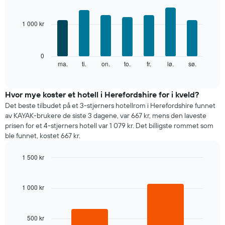
akse
Bar
Chart
viser
graphic.
chart
with
månedene.
1 000 kr
7
Diagrammets
bars.
1
Y-
Diagrammet
0
akse
nedenfor
ma.
ti.
on.
to.
fr.
lø.
sø.
End
viser
of
viser
gjennomsnittsprisen
interactive
gjennomsnittsprisen
chart
for
for
Hvor mye koster et hotell i Herefordshire for i kveld?
et
et
rom
Det beste tilbudet på et 3-stjerners hotellrom i Herefordshire funnet
rom
av KAYAK-brukere de siste 3 dagene, var 667 kr, mens den laveste
for
prisen for et 4-stjerners hotell var 1 079 kr. Det billigste rommet som
hver
ble funnet, kostet 667 kr.
ukedag
Diagrammets
1 500 kr
1
X-
Bar
Chart
graphic.
chart
akse
with
viser
1 000 kr
2
ukedagene.
bars.
Diagrammets
1
500 kr
Diagrammet