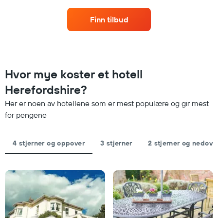
dagene
seg
hotellkategorier
jo
etter
Finn tilbud
nærmere
stjerner.
man
Diagrammets
kommer
1
datoen
Y-
for
akse
oppholdet
Hvor mye koster et hotell
viser
Diagrammets
gjennomsnittsprisen
1
Herefordshire?
på
X-
et
Her er noen av hotellene som er mest populære og gir mest
akse
rom
viser
for pengene
denne
antall
helgen
dager
funnet
før
4 stjerner og oppover
3 stjerner
2 stjerner og nedove
de
oppholdet
siste
Diagrammets
3
1
dagene
Y-
akse
viser
gjennomsnittsprisen
på