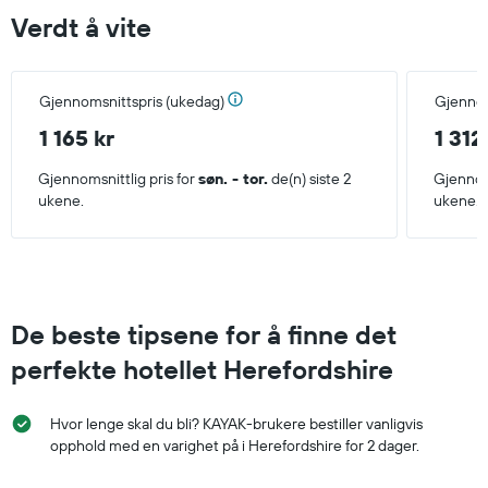
Verdt å vite
Gjennomsnittspris (ukedag)
Gjennom
1 165 kr
1 312
Gjennomsnittlig pris for
søn. - tor.
de(n) siste 2
Gjennoms
ukene.
ukene.
De beste tipsene for å finne det
perfekte hotellet Herefordshire
Hvor lenge skal du bli? KAYAK-brukere bestiller vanligvis
opphold med en varighet på i Herefordshire for 2 dager.