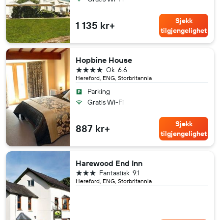
Sjekk
1 135 kr+
tilgjengelighet
Hopbine House
4 stjerner
Ok
6.6
Hereford, ENG, Storbritannia
Parking
Gratis Wi-Fi
Sjekk
887 kr+
tilgjengelighet
Harewood End Inn
3 stjerner
Fantastisk
9.1
Hereford, ENG, Storbritannia