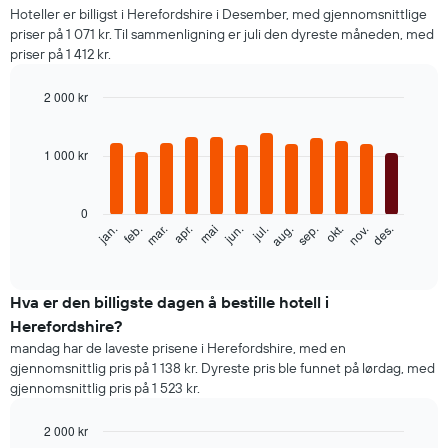
Hoteller er billigst i Herefordshire i Desember, med gjennomsnittlige
priser på 1 071 kr. Til sammenligning er juli den dyreste måneden, med
priser på 1 412 kr.
2 000 kr
Bar
Chart
graphic.
chart
with
1 000 kr
12
bars.
0
Diagrammet
feb.
mai
aug.
nov.
mar.
jun.
sep.
des.
jan.
apr.
jul.
okt.
nedenfor
End
of
viser
interactive
gjennomsnittsprisen
chart
for
Hva er den billigste dagen å bestille hotell i
et
Herefordshire?
rom
mandag har de laveste prisene i Herefordshire, med en
per
gjennomsnittlig pris på 1 138 kr. Dyreste pris ble funnet på lørdag, med
måned
gjennomsnittlig pris på 1 523 kr.
Diagrammets
1
X-
2 000 kr