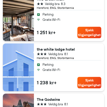
2 stjerner
Veldig bra
8.3
Hereford, ENG, Storbritannia
Parking
Gratis Wi-Fi
Sjekk
1 251 kr+
tilgjengelighet
the white lodge hotel
3 stjerner
Veldig bra
8.1
Hereford, ENG, Storbritannia
Parking
Gratis Wi-Fi
Sjekk
1 238 kr+
tilgjengelighet
The Godwins
3 stjerner
Veldig bra
8.1