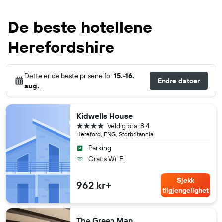
De beste hotellene
Herefordshire
Dette er de beste prisene for
15.-16.
Endre datoer
aug.
.
Kidwells House
4 stjerner
Veldig bra
8.4
Hereford, ENG, Storbritannia
Parking
Gratis Wi-Fi
Sjekk
962 kr+
tilgjengelighet
The Green Man