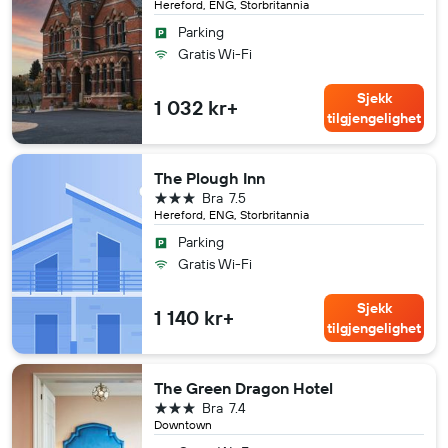
Hereford, ENG, Storbritannia
Parking
Gratis Wi-Fi
Sjekk
1 032 kr+
tilgjengelighet
The Plough Inn
3 stjerner
Bra
7.5
Hereford, ENG, Storbritannia
Parking
Gratis Wi-Fi
Sjekk
1 140 kr+
tilgjengelighet
The Green Dragon Hotel
3 stjerner
Bra
7.4
Downtown