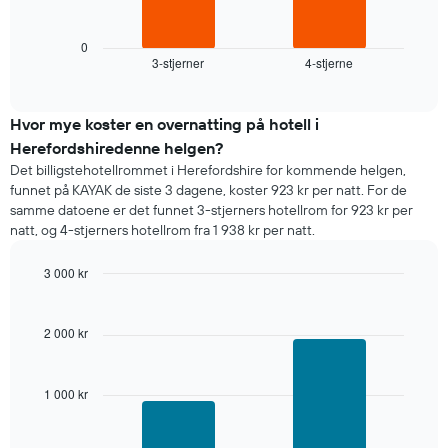
Y-
nedenfor
akse
viser
viser
gjennomsnittsprisen
0
gjennomsnittsprisen
3-stjerner
4-stjerne
for
End
for
of
et
interactive
et
rom
chart
rom
i
Hvor mye koster en overnatting på hotell i
kveld,
Herefordshiredenne helgen?
basert
Det billigstehotellrommet i Herefordshire for kommende helgen,
på
funnet på KAYAK de siste 3 dagene, koster 923 kr per natt. For de
data
samme datoene er det funnet 3-stjerners hotellrom for 923 kr per
fra
natt, og 4-stjerners hotellrom fra 1 938 kr per natt.
de
siste
3 000 kr
tre
dagene
Bar
Chart
graphic.
chart
og
with
sortert
2 000 kr
2
etter
bars.
antall
stjerner.
1 000 kr
Diagrammet
Diagrammets
nedenfor
1
viser
X-