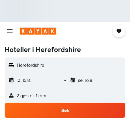
Hoteller i Herefordshire
Herefordshire
lø. 15.8.
-
sø. 16.8.
2 gjester, 1 rom
Søk