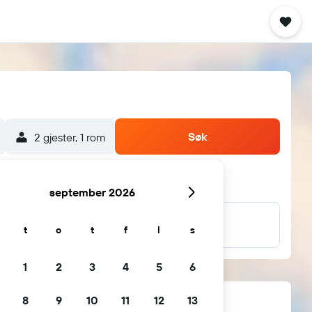
Søk
2 gjester, 1 rom
september 2026
… med mer
t
o
t
f
l
s
1
2
3
4
5
6
8
9
10
11
12
13