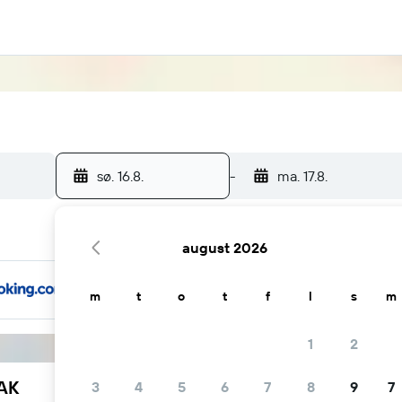
sø. 16.8.
-
ma. 17.8.
august 2026
m
t
o
t
f
l
s
m
1
2
YAK
3
4
5
6
7
8
9
7