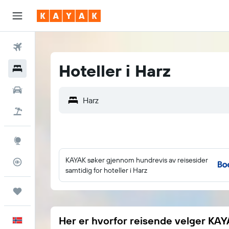
Fly
Hoteller i Harz
Hoteller
Leiebiler
Pakkereiser
Utforsk
KAYAK søker gjennom hundrevis av reisesider
Flysporer
samtidig for hoteller i Harz
Reiser
Her er hvorfor reisende velger KA
Norsk