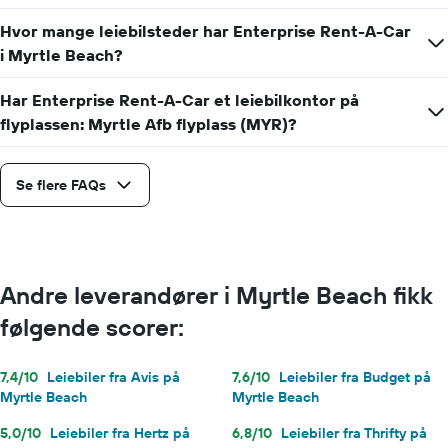
leiebil
for
Hvor mange leiebilsteder har Enterprise Rent-A-Car
en
i Myrtle Beach?
dag
Har Enterprise Rent-A-Car et leiebilkontor på
flyplassen: Myrtle Afb flyplass (MYR)?
Se flere FAQs
Andre leverandører i Myrtle Beach fikk
følgende scorer:
7,4/10
Leiebiler fra Avis på
7,6/10
Leiebiler fra Budget på
Myrtle Beach
Myrtle Beach
5,0/10
Leiebiler fra Hertz på
6,8/10
Leiebiler fra Thrifty på