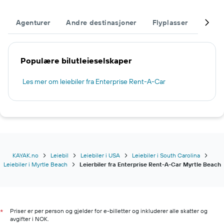
Agenturer
Andre destinasjoner
Flyplasser
Fullfø
Populære bilutleieselskaper
Les mer om leiebiler fra Enterprise Rent-A-Car
KAYAK.no
Leiebil
Leiebiler i USA
Leiebiler i South Carolina
Leiebiler i Myrtle Beach
Leierbiler fra Enterprise Rent-A-Car Myrtle Beach
Priser er per person og gjelder for e-billetter og inkluderer alle skatter og
*
avgifter i NOK.