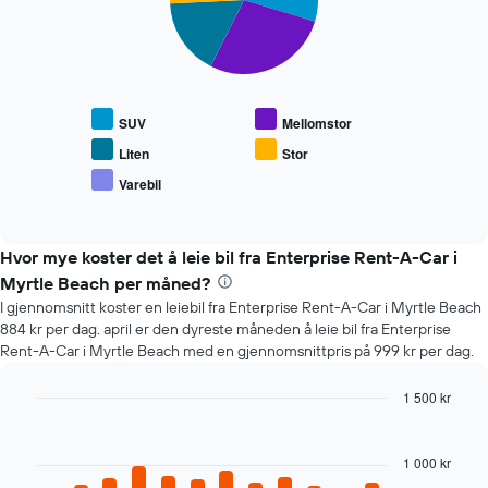
slices.
viser
antall
Diagrammet
dager
nedenfor
før
viser
bestillingen
gjennomsnittsprisen
Diagrammets
SUV
Mellomstor
for
1
populære
Liten
Stor
Y-
biltyper
akse
Varebil
End
viser
of
interactive
gjennomsnittsprisen
chart
av
Hvor mye koster det å leie bil fra Enterprise Rent-A-Car i
leiebil
Myrtle Beach per måned?
I gjennomsnitt koster en leiebil fra Enterprise Rent-A-Car i Myrtle Beach
884 kr per dag. april er den dyreste måneden å leie bil fra Enterprise
Rent-A-Car i Myrtle Beach med en gjennomsnittpris på 999 kr per dag.
1 500 kr
Bar
Chart
graphic.
chart
with
1 000 kr
12