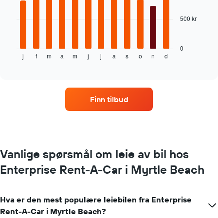
bars.
500 kr
Diagrammet
nedenfor
viser
gjennomsnittsprisen
0
j
f
m
a
m
j
j
a
s
o
n
d
av
End
of
leiebil
interactive
per
chart
måned
Diagrammets
Finn tilbud
1
X-
akse
som
viser
månedene
Vanlige spørsmål om leie av bil hos
Diagrammets
Enterprise Rent-A-Car i Myrtle Beach
1
Y-
akse
viser
Hva er den mest populære leiebilen fra Enterprise
gjennomsnittsprisen
Rent-A-Car i Myrtle Beach?
av