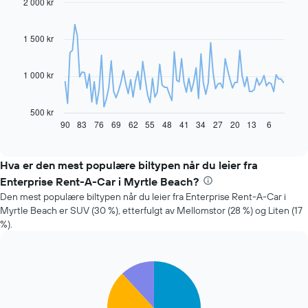
2 000 kr
Line
Chart
graphic.
chart
with
91
1 500 kr
data
points.
1 000 kr
Diagrammet
nedenfor
viser
500 kr
hvordan
90
83
76
69
62
55
48
41
34
27
20
13
6
End
of
leiebilprisen
interactive
endrer
chart
seg
Hva er den mest populære biltypen når du leier fra
jo
Enterprise Rent-A-Car i Myrtle Beach?
nærmere
Den mest populære biltypen når du leier fra Enterprise Rent-A-Car i
man
Myrtle Beach er SUV (30 %), etterfulgt av Mellomstor (28 %) og Liten (17
kommer
%).
datoen
for
bestillingen
Diagrammets
Pie
Chart
1
graphic.
chart
with
X-
5
akse