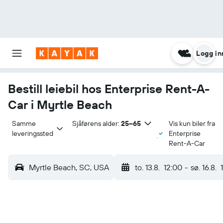
Logg in
Bestill leiebil hos Enterprise Rent-A-
Car i Myrtle Beach
Samme 
Sjåførens alder:
25–65
Vis kun biler fra
leveringssted
Enterprise
Rent-A-Car
Myrtle Beach, SC, USA
to. 13.8.
12:00
-
sø. 16.8.