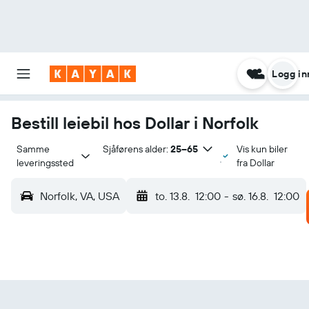
Logg in
Bestill leiebil hos Dollar i Norfolk
Samme 
Sjåførens alder:
25–65
Vis kun biler
leveringssted
fra Dollar
Norfolk, VA, USA
to. 13.8.
12:00
-
sø. 16.8.
12:00