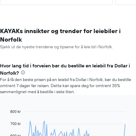
KAYAKs innsikter og trender for leiebiler i
Norfolk
Sjekk ut de nyeste trendene og tipsene for å leie bil i Norfolk.
Hvor lang tid i forveien bør du bestille en leiebil fra Dollar i
Norfolk?
For å få den beste prisen på en leiebil fra Dollar i Norfolk, bør du bestille
omtrent 7 dager før reisen. Dette kan spare deg for omtrent 35%
sammenlignet med å bestille i siste liten.
800 kr
Line
Chart
graphic.
chart
with
700 kr
91
data
600 kr
points.