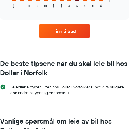
gjennomsnittsprisen
0
j
f
m
a
m
j
j
a
s
o
n
d
av
End
of
leiebil
interactive
per
chart
måned
Diagrammets
Finn tilbud
1
X-
akse
som
viser
månedene
De beste tipsene når du skal leie bil hos
Diagrammets
Dollar i Norfolk
1
Y-
akse
Leiebiler av typen Liten hos Dollar i Norfolk er rundt 27% billigere
viser
enn andre biltyper i gjennomsnitt
gjennomsnittsprisen
av
leiebil
for
en
Vanlige spørsmål om leie av bil hos
dag