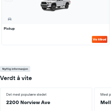
Pickup
Vis tilbud
Nyttig informasjon
Verdt å vite
Det mest populære stedet
Mest p
2200 Norview Ave
Mel