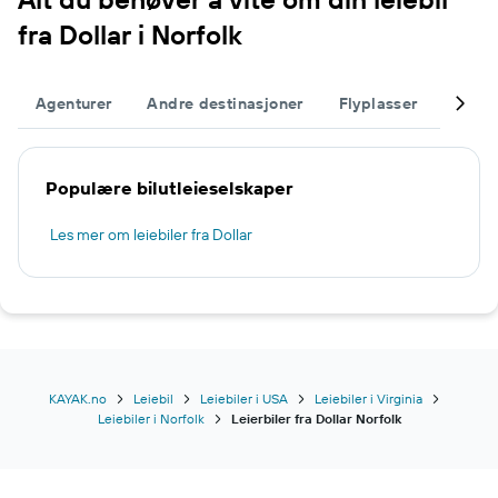
fra Dollar i Norfolk
Agenturer
Andre destinasjoner
Flyplasser
Fullfø
Populære bilutleieselskaper
Les mer om leiebiler fra Dollar
KAYAK.no
Leiebil
Leiebiler i USA
Leiebiler i Virginia
Leiebiler i Norfolk
Leierbiler fra Dollar Norfolk