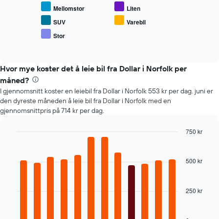
gjennomsnittsprisen
bestillingen
Mellomstor
Liten
for
Diagrammets
populære
1
SUV
Varebil
biltyper
Y-
Stor
End
akse
of
viser
interactive
chart
gjennomsnittsprisen
Hvor mye koster det å leie bil fra Dollar i Norfolk per
av
leiebil
måned?
I gjennomsnitt koster en leiebil fra Dollar i Norfolk 553 kr per dag. juni er
den dyreste måneden å leie bil fra Dollar i Norfolk med en
gjennomsnittpris på 714 kr per dag.
750 kr
Bar
Chart
graphic.
chart
with
500 kr
12
bars.
250 kr
Diagrammet
nedenfor
viser