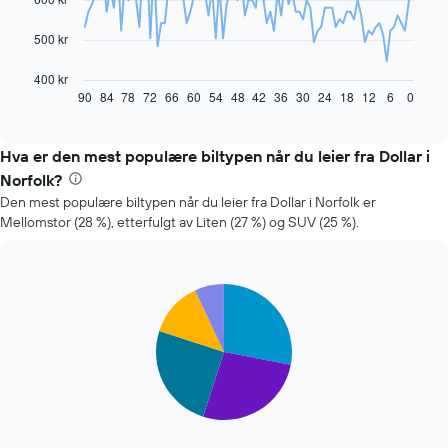
Diagrammet
500 kr
nedenfor
viser
400 kr
hvordan
90
84
78
72
66
60
54
48
42
36
30
24
18
12
6
0
End
of
leiebilprisen
interactive
endrer
chart
seg
Hva er den mest populære biltypen når du leier fra Dollar i
jo
Norfolk?
nærmere
Den mest populære biltypen når du leier fra Dollar i Norfolk er
man
Mellomstor (28 %), etterfulgt av Liten (27 %) og SUV (25 %).
kommer
datoen
for
bestillingen
Pie
Chart
Diagrammets
graphic.
chart
1
with
X-
5
slices.
akse
viser
Diagrammet
antall
nedenfor
dager
viser
før