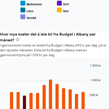
gjennomsnittsprisen
bestillingen
Mellomstor
SUV
for
Diagrammets
populære
1
Liten
Stor
biltyper
Y-
Varebil
End
akse
of
viser
interactive
chart
gjennomsnittsprisen
Hvor mye koster det å leie bil fra Budget i Albany per
av
leiebil
måned?
I gjennomsnitt koster en leiebil fra Budget i Albany 693 kr per dag. juli er
den dyreste måneden å leie bil fra Budget i Albany med en
gjennomsnittpris på 1 039 kr per dag.
1 500 kr
Bar
Chart
graphic.
chart
with
1 000 kr
12
bars.
500 kr
Diagrammet
nedenfor
viser