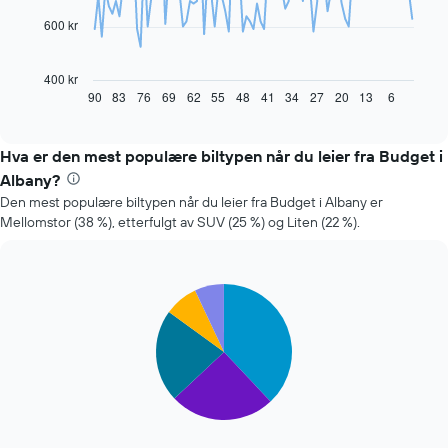
600 kr
Diagrammet
nedenfor
viser
400 kr
hvordan
90
83
76
69
62
55
48
41
34
27
20
13
6
End
of
leiebilprisen
interactive
endrer
chart
seg
Hva er den mest populære biltypen når du leier fra Budget i
jo
Albany?
nærmere
Den mest populære biltypen når du leier fra Budget i Albany er
man
Mellomstor (38 %), etterfulgt av SUV (25 %) og Liten (22 %).
kommer
datoen
for
bestillingen
Pie
Chart
Diagrammets
graphic.
chart
1
with
X-
5
slices.
akse
viser
Diagrammet
antall
nedenfor
dager
viser
før