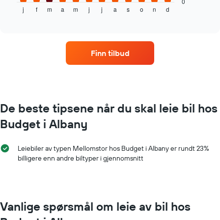
gjennomsnittsprisen
0
j
f
m
a
m
j
j
a
s
o
n
d
av
End
of
leiebil
interactive
per
chart
måned
Diagrammets
Finn tilbud
1
X-
akse
som
viser
månedene
De beste tipsene når du skal leie bil hos
Diagrammets
Budget i Albany
1
Y-
akse
Leiebiler av typen Mellomstor hos Budget i Albany er rundt 23%
viser
billigere enn andre biltyper i gjennomsnitt
gjennomsnittsprisen
av
leiebil
for
en
Vanlige spørsmål om leie av bil hos
dag