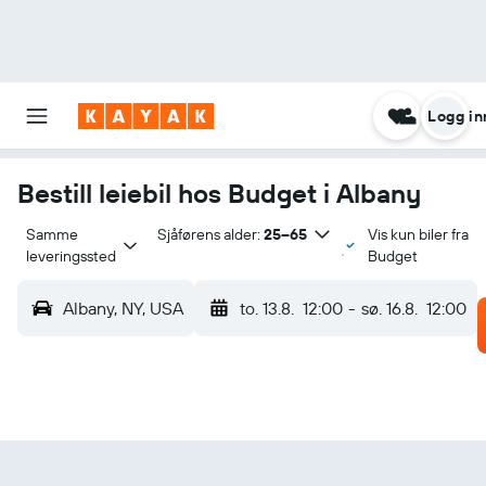
Logg in
Bestill leiebil hos Budget i Albany
Samme 
Sjåførens alder:
25–65
Vis kun biler fra
leveringssted
Budget
Albany, NY, USA
to. 13.8.
12:00
-
sø. 16.8.
12:00