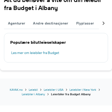
fra Budget i Albany
Agenturer
Andre destinasjoner
Flyplasser
Fullfø
Populære bilutleieselskaper
Les mer om leiebiler fra Budget
KAYAK.no
Leiebil
Leiebiler i USA
Leiebiler i New York
Leiebiler i Albany
Leierbiler fra Budget Albany