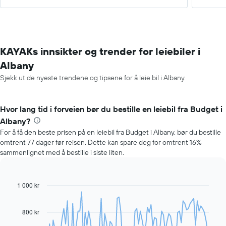
KAYAKs innsikter og trender for leiebiler i
Albany
Sjekk ut de nyeste trendene og tipsene for å leie bil i Albany.
Hvor lang tid i forveien bør du bestille en leiebil fra Budget i
Albany?
For å få den beste prisen på en leiebil fra Budget i Albany, bør du bestille
omtrent 77 dager før reisen. Dette kan spare deg for omtrent 16%
sammenlignet med å bestille i siste liten.
1 000 kr
Line
Chart
graphic.
chart
with
91
800 kr
data
points.