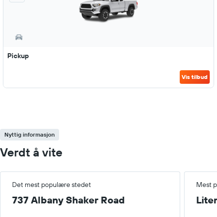
Pickup
Vis tilbud
Nyttig informasjon
Verdt å vite
Det mest populære stedet
Mest p
737 Albany Shaker Road
Lite