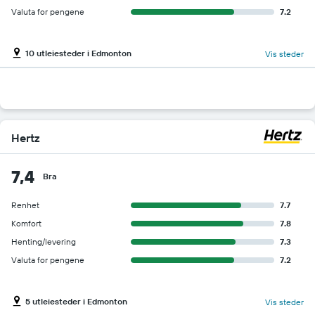
Valuta for pengene
7.2
10 utleiesteder i Edmonton
Vis steder
Hertz
7,4
Bra
Renhet
7.7
Komfort
7.8
Henting/levering
7.3
Valuta for pengene
7.2
5 utleiesteder i Edmonton
Vis steder