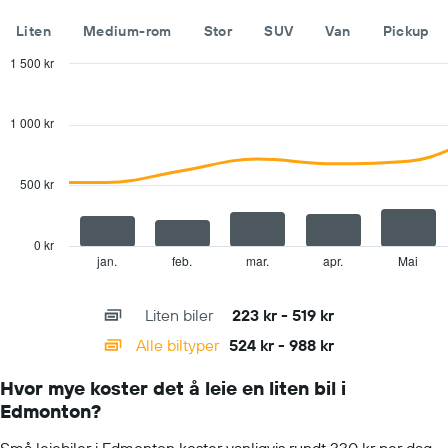
som
viser
Liten
Medium-rom
Stor
SUV
Van
Pickup
de
billigste
1 500 kr
bilutleieselskapene
Combination
Chart
graphic.
chart
with
1 000 kr
2
data
series.
500 kr
The
chart
has
0 kr
1
jan.
feb.
mar.
apr.
Mai
End
of
X
interactive
axis
chart
Liten biler
223 kr - 519 kr
displaying
categories.
Alle biltyper
524 kr - 988 kr
Range:
14
Hvor mye koster det å leie en liten bil i
categories.
Edmonton?
The
chart
Små leiebiler i Edmonton koster vanligvis rundt 330 kr per dag.