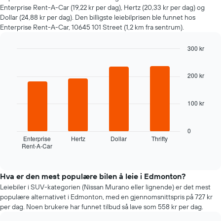
nærmere
Enterprise Rent-A-Car (19,22 kr per dag), Hertz (20,33 kr per dag) og
man
Dollar (24,88 kr per dag). Den billigste leiebilprisen ble funnet hos
kommer
Enterprise Rent-A-Car, 10645 101 Street (1,2 km fra sentrum).
datoen
for
300 kr
bestillingen
Diagrammets
Bar
Chart
graphic.
chart
1
with
200 kr
X-
4
akse
bars.
viser
100 kr
antall
Følgende
dager
diagramm
før
viser
0
bestillingen
de
Enterprise
Hertz
Dollar
Thrifty
Diagrammets
Rent-A-Car
fire
End
1
of
billigste
interactive
Y-
bilutleieselskapene
chart
akse
de
Hva er den mest populære bilen å leie i Edmonton?
viser
siste
Leiebiler i SUV-kategorien (Nissan Murano eller lignende) er det mest
gjennomsnittsprisen
72
populære alternativet i Edmonton, med en gjennomsnittspris på 727 kr
av
timene
per dag. Noen brukere har funnet tilbud så lave som 558 kr per dag.
leiebil
Diagrammet