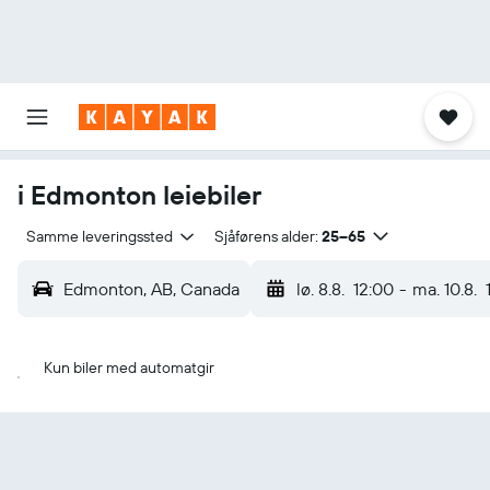
i Edmonton leiebiler
Samme leveringssted
Sjåførens alder:
25–65
Edmonton, AB, Canada
lø. 8.8.
12:00
-
ma. 10.8.
Kun biler med automatgir