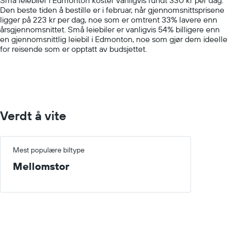
has
Den beste tiden å bestille er i februar, når gjennomsnittsprisene
1
ligger på 223 kr per dag, noe som er omtrent 33% lavere enn
Y
årsgjennomsnittet. Små leiebiler er vanligvis 54% billigere enn
axis
en gjennomsnittlig leiebil i Edmonton, noe som gjør dem ideelle
displaying
for reisende som er opptatt av budsjettet.
values.
Range:
0
to
1500.
Verdt å vite
Mest populære biltype
Mellomstor