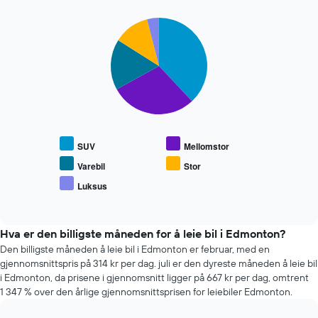
har
1
Pie
Chart
X-
graphic.
chart
akse
with
som
5
viser
slices.
de
fire
Diagrammet
billigste
nedenfor
bilutleieselskapene
viser
Diagrammet
gjennomsnittsprisen
SUV
Mellomstor
har
for
1
populære
Varebil
Stor
Y-
biltyper
Luksus
akse
End
of
som
interactive
viser
chart
fire
Hva er den billigste måneden for å leie bil i Edmonton?
billigste
Den billigste måneden å leie bil i Edmonton er februar, med en
bilutleieselskapene
gjennomsnittspris på 314 kr per dag. juli er den dyreste måneden å leie bil
i Edmonton, da prisene i gjennomsnitt ligger på 667 kr per dag, omtrent
1 347 % over den årlige gjennomsnittsprisen for leiebiler Edmonton.