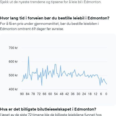
Sjekk ut de nyeste trendene og tipsene for å leie bil i Edmonton.
Hvor lang tid i forveien bør du bestille leiebil i Edmonton?
For å få en pris under gjennomsnittet, bør du bestille leiebilen i
Edmonton omtrent 69 dager før avreise.
700 kr
Line
Chart
graphic.
chart
with
91
600 kr
data
points.
500 kr
Diagrammet
nedenfor
viser
400 kr
hvordan
90
84
78
72
66
60
54
48
42
36
30
24
18
12
6
0
End
of
leiebilprisen
interactive
endrer
chart
seg
Hva er det billigste bilutleieselskapet i Edmonton?
jo
I løpet av de siste 72 timene ble de billigste leiebilene funnet hos