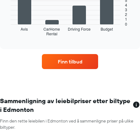
5
Y-
4
akse
3
Følgende
viser
2
diagramm
1
gjennomsnittsprisen
viser
0
av
de
Avis
CarHome
Driving Force
Budget
leiebil
Rental
fire
End
for
of
billigste
interactive
en
bilutleieselskapene
chart
dag
med
flest
Finn tilbud
hentesteder
Diagrammets
1
X-
akse
som
viser
Sammenligning av leiebilpriser etter biltype
bilutleieselskapene
i Edmonton
Diagrammet
har
Finn den rette leiebilen i Edmonton ved å sammenligne priser på ulike
1
biltyper.
Y-
akse