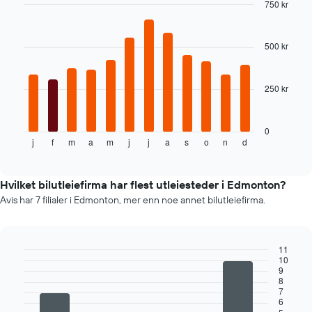
750 kr
Bar
Chart
graphic.
chart
with
500 kr
12
bars.
250 kr
Diagrammet
nedenfor
viser
gjennomsnittsprisen
0
j
f
m
a
m
j
j
a
s
o
n
d
av
End
of
leiebil
interactive
per
chart
måned
Hvilket bilutleiefirma har flest utleiesteder i Edmonton?
Diagrammets
Avis har 7 filialer i Edmonton, mer enn noe annet bilutleiefirma.
1
X-
akse
som
11
10
viser
Bar
Chart
9
graphic.
månedene
chart
8
with
Diagrammets
7
4
6
1
bars.