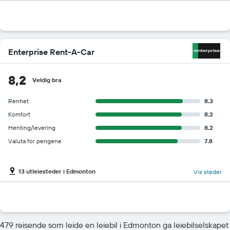
Enterprise Rent-A-Car
8,2
Veldig bra
Renhet
8.3
Komfort
8.2
Henting/levering
8.2
Valuta for pengene
7.8
13 utleiesteder i Edmonton
Vis steder
479 reisende som leide en leiebil i Edmonton ga leiebilselskapet