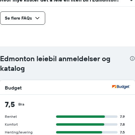
Se flere FAQs
Edmonton leiebil anmeldelser og
katalog
Budget
7,5
Bra
Renhet
7.9
Komfort
7.8
Henting/levering
7.5