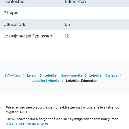
Hentested
Edmonton
Biltyper
Utleiesteder
55
Lokasjoner på flyplassen
12
KAYAK.no
Leiebil
Leiebiler i Nord-Amerika
Leiebiler i Canada
Leiebiler i Alberta
Leiebiler Edmonton
Priser er per person og gjelder for e-billetter og inkluderer alle skatter og
*
avgifter i NOK.
KAYAK prøver alltid å sørge for å vise så nøyaktige priser som mulig, men
prisene kan ikke garanteres
.