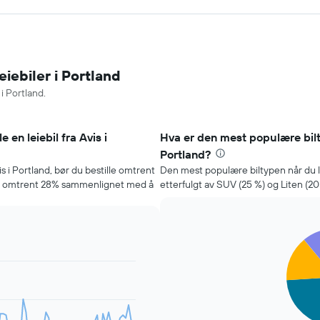
eiebiler i Portland
i Portland.
e en leiebil fra Avis i
Hva er den mest populære bilty
Portland?
is i Portland, bør du bestille omtrent
Den mest populære biltypen når du lei
for omtrent 28% sammenlignet med å
etterfulgt av SUV (25 %) og Liten (20
Pie
Chart
graphic.
chart
with
5
slices.
Diagrammet