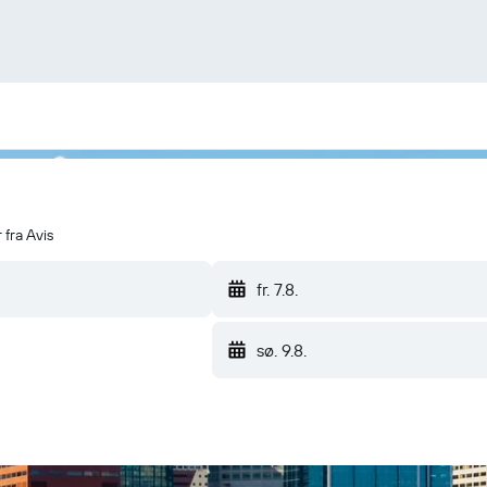
 fra Avis
fr. 7.8.
sø. 9.8.