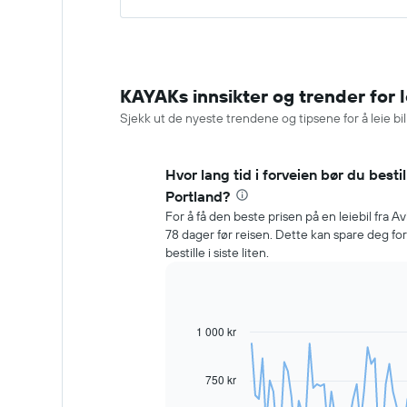
KAYAKs innsikter og trender for l
Sjekk ut de nyeste trendene og tipsene for å leie bil 
Hvor lang tid i forveien bør du bestill
Portland?
For å få den beste prisen på en leiebil fra Av
78 dager før reisen. Dette kan spare deg 
bestille i siste liten.
1 000 kr
Line
Chart
graphic.
chart
with
91
750 kr
data
points.