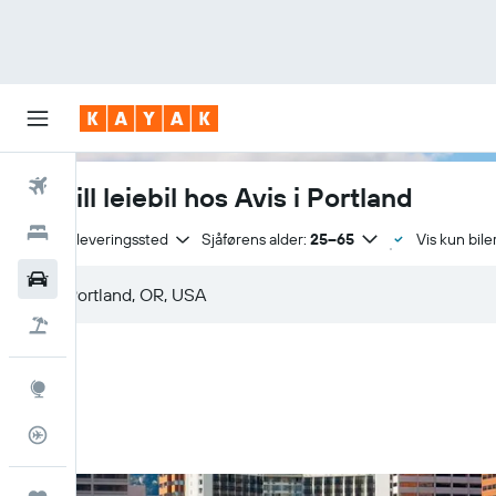
Fly
Bestill leiebil hos Avis i Portland
Hoteller
Samme leveringssted
Sjåførens alder:
25–65
Vis kun biler
Leiebiler
Pakkereiser
Utforsk
Flysporer