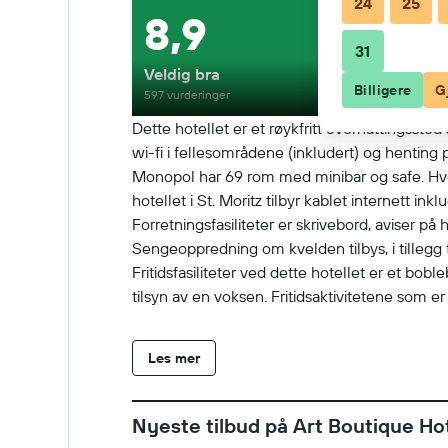
24
25
8,9
31
Veldig bra
Billigere
G
597 vurderinger
Dette hotellet er et røykfritt overnattingssted
wi-fi i fellesområdene (inkludert) og henting 
Monopol har 69 rom med minibar og safe. Hver
hotellet i St. Moritz tilbyr kablet internett ink
Forretningsfasiliteter er skrivebord, aviser p
Sengeoppredning om kvelden tilbys, i tillegg ti
Fritidsfasiliteter ved dette hotellet er et bob
tilsyn av en voksen. Fritidsaktivitetene som e
Les mer
Nyeste tilbud på Art Boutique H