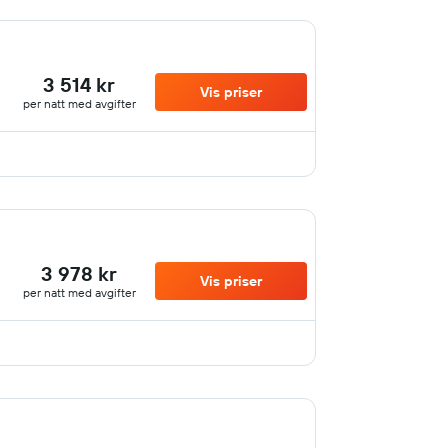
3 514 kr
Vis priser
per natt med avgifter
3 978 kr
Vis priser
per natt med avgifter