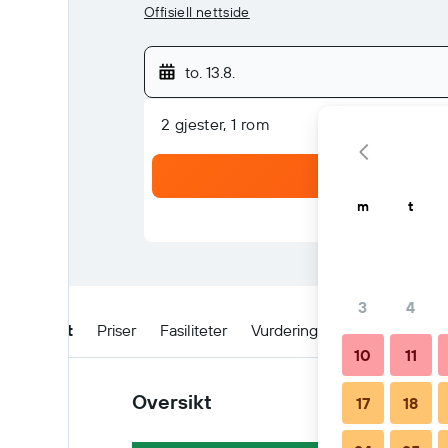
Offisiell nettside
to. 13.8.
2 gjester, 1 rom
m
t
3
4
Oversikt
Priser
Fasiliteter
Vurderinger
Beliggenhet
10
11
Oversikt
17
18