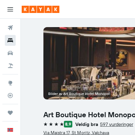
Fly
Hoteller
Leiebiler
Pakkereiser
Utforsk
Bilder av Art Boutique Hotel Monopol
Flysporer
Reiser
Art Boutique Hotel Monopo
Veldig bra
597 vurderinger
8,9
4 stjerner
Norsk
Via Maistra 17, St Moritz, Valchava