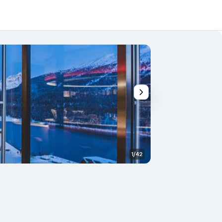
1/42
Annet