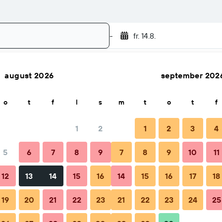
-
fr. 14.8.
august 2026
september 202
Søk
o
t
f
l
s
m
t
o
t
f
1
2
1
2
3
4
5
6
7
8
9
7
8
9
10
11
Tips & FAQs
Overnattingssteder i nærheten
12
13
14
15
16
14
15
16
17
18
19
20
21
22
23
21
22
23
24
25