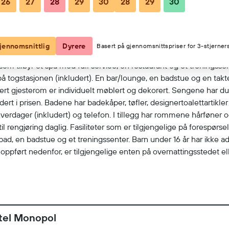
26
27
28
29
30
28
29
30
Vis på kart
jennomsnittlig
Dyrere
Basert på gjennomsnittspriser for 3-stjerners
 som tilbyr et spa med full service, en restaurant og et treningssen
på togstasjonen (inkludert). En bar/lounge, en badstue og en takte
t gjesterom er individuelt møblert og dekorert. Sengene har du
ludert i prisen. Badene har badekåper, tøfler, designertoalettartikler 
å hverdager (inkludert) og telefon. I tillegg har rommene hårføner 
l rengjøring daglig. Fasiliteter som er tilgjengelige på forespørsel
lebad, en badstue og et treningssenter. Barn under 16 år har ikke 
r oppført nedenfor, er tilgjengelige enten på overnattingsstedet e
otel Monopol