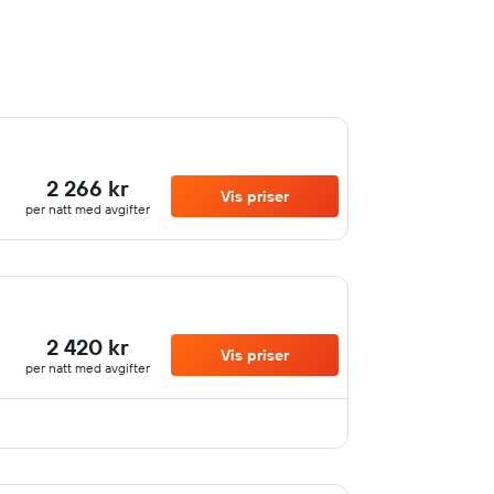
2 266 kr
Vis priser
per natt med avgifter
2 420 kr
Vis priser
per natt med avgifter