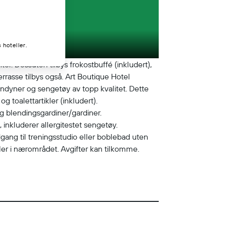
 hoteller.
ter. Dessuten tilbys frokostbuffé (inkludert),
rrasse tilbys også. Art Boutique Hotel
ndyner og sengetøy av topp kvalitet. Dette
og toalettartikler (inkludert).
og blendingsgardiner/gardiner.
, inkluderer allergitestet sengetøy.
adgang til treningsstudio eller boblebad uten
ller i nærområdet. Avgifter kan tilkomme.