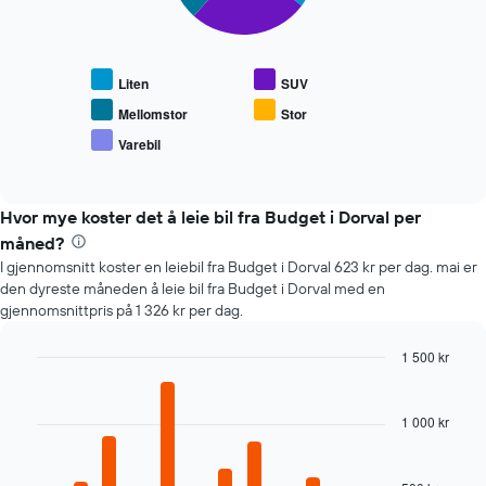
Diagrammet
nedenfor
viser
gjennomsnittsprisen
Liten
SUV
for
populære
Mellomstor
Stor
biltyper
Varebil
End
of
interactive
chart
Hvor mye koster det å leie bil fra Budget i Dorval per
måned?
I gjennomsnitt koster en leiebil fra Budget i Dorval 623 kr per dag. mai er
den dyreste måneden å leie bil fra Budget i Dorval med en
gjennomsnittpris på 1 326 kr per dag.
1 500 kr
Bar
Chart
graphic.
chart
with
1 000 kr
12
bars.