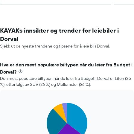
KAYAKs innsikter og trender for leiebiler i
Dorval
Sjekk ut de nyeste trendene og tipsene for å leie bil i Dorval.
Hva er den mest populære biltypen når du leier fra Budget i
Dorval?
Den mest populære biltypen når du leier fra Budget i Dorval er Liten (35
%), etterfulgt av SUV (26 %) og Mellomstor (26 %).
Pie
Chart
graphic.
chart
with
5
slices.