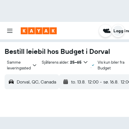
Logg in
Bestill leiebil hos Budget i Dorval
Samme 
Sjåførens alder:
25–65
Vis kun biler fra
leveringssted
Budget
Dorval, QC, Canada
to. 13.8.
12:00
-
sø. 16.8.
12: