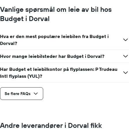
en
Vanlige spørsmål om leie av bil hos
dag
Budget i Dorval
Hva er den mest populære leiebilen fra Budget i
Dorval?
Hvor mange leiebilsteder har Budget i Dorval?
Har Budget et leiebilkontor på flyplassen: P Trudeau
Intl flyplass (YUL)?
Se flere FAQs
Andre leverandører i Dorval fikk