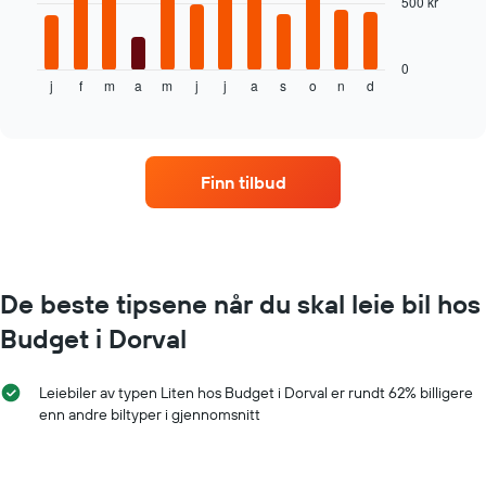
500 kr
Diagrammet
nedenfor
viser
gjennomsnittsprisen
0
j
f
m
a
m
j
j
a
s
o
n
d
av
End
of
leiebil
interactive
per
chart
måned
Diagrammets
Finn tilbud
1
X-
akse
som
viser
månedene
De beste tipsene når du skal leie bil hos
Diagrammets
Budget i Dorval
1
Y-
akse
Leiebiler av typen Liten hos Budget i Dorval er rundt 62% billigere
viser
enn andre biltyper i gjennomsnitt
gjennomsnittsprisen
av
leiebil
for