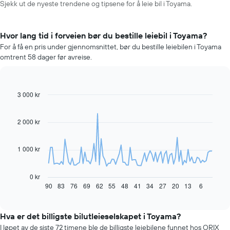
Sjekk ut de nyeste trendene og tipsene for å leie bil i Toyama.
Hvor lang tid i forveien bør du bestille leiebil i Toyama?
For å få en pris under gjennomsnittet, bør du bestille leiebilen i Toyama
omtrent 58 dager før avreise.
3 000 kr
Line
Chart
graphic.
chart
with
91
2 000 kr
data
points.
1 000 kr
Diagrammet
nedenfor
viser
0 kr
hvordan
90
83
76
69
62
55
48
41
34
27
20
13
6
End
of
leiebilprisen
interactive
endrer
chart
seg
Hva er det billigste bilutleieselskapet i Toyama?
jo
I løpet av de siste 72 timene ble de billigste leiebilene funnet hos ORIX