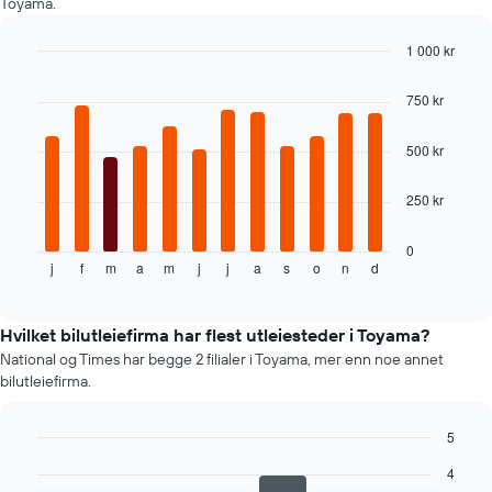
Toyama.
1 000 kr
Bar
Chart
graphic.
chart
750 kr
with
12
bars.
500 kr
Diagrammet
250 kr
nedenfor
viser
gjennomsnittsprisen
0
j
f
m
a
m
j
j
a
s
o
n
d
av
End
of
leiebil
interactive
per
chart
måned
Hvilket bilutleiefirma har flest utleiesteder i Toyama?
Diagrammets
National og Times har begge 2 filialer i Toyama, mer enn noe annet
1
bilutleiefirma.
X-
akse
som
5
viser
Bar
Chart
4
graphic.
månedene
chart