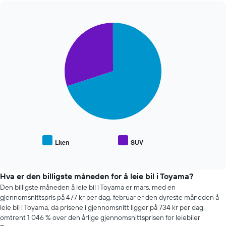
Diagrammet
har
1
Pie
Chart
X-
graphic.
chart
akse
with
som
2
viser
slices.
de
fire
Diagrammet
billigste
nedenfor
bilutleieselskapene
viser
Diagrammet
gjennomsnittsprisen
har
for
1
populære
Y-
biltyper
Liten
SUV
akse
End
of
som
interactive
viser
chart
fire
Hva er den billigste måneden for å leie bil i Toyama?
billigste
Den billigste måneden å leie bil i Toyama er mars, med en
bilutleieselskapene
gjennomsnittspris på 477 kr per dag. februar er den dyreste måneden å
leie bil i Toyama, da prisene i gjennomsnitt ligger på 734 kr per dag,
omtrent 1 046 % over den årlige gjennomsnittsprisen for leiebiler