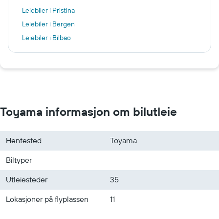
Leiebiler i Pristina
Leiebiler i Bergen
Leiebiler i Bilbao
Leiebiler i Burgas
Leiebiler i Oslo
Leiebiler i Barcelona
Leiebiler i Ibiza by
Toyama informasjon om bilutleie
Hentested
Toyama
Biltyper
Utleiesteder
35
Lokasjoner på flyplassen
11