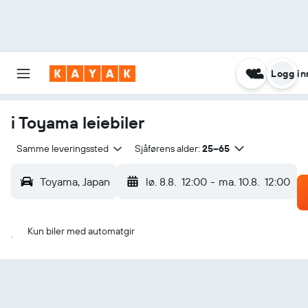
Logg in
i Toyama leiebiler
Samme leveringssted
Sjåførens alder:
25–65
Toyama, Japan
lø. 8.8.
12:00
-
ma. 10.8.
12:00
Kun biler med automatgir