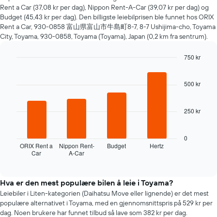
nærmere
Rent a Car (37,08 kr per dag), Nippon Rent-A-Car (39,07 kr per dag) og
man
Budget (45,43 kr per dag). Den billigste leiebilprisen ble funnet hos ORIX
kommer
Rent a Car, 930-0858 富山県富山市牛島町8-7, 8-7 Ushijima-cho, Toyama
datoen
City, Toyama, 930-0858, Toyama (Toyama), Japan (0,2 km fra sentrum).
for
bestillingen
750 kr
Diagrammets
1
Bar
Chart
graphic.
chart
X-
with
500 kr
akse
4
viser
bars.
antall
250 kr
dager
Følgende
før
diagramm
bestillingen
viser
0
Diagrammets
de
ORIX Rent a
Nippon Rent-
Budget
Hertz
1
Car
A-Car
fire
End
Y-
of
billigste
interactive
akse
bilutleieselskapene
chart
viser
de
Hva er den mest populære bilen å leie i Toyama?
gjennomsnittsprisen
siste
Leiebiler i Liten-kategorien (Daihatsu Move eller lignende) er det mest
av
72
populære alternativet i Toyama, med en gjennomsnittspris på 529 kr per
leiebil
timene
dag. Noen brukere har funnet tilbud så lave som 382 kr per dag.