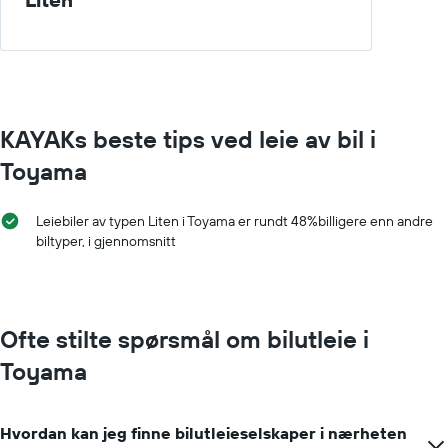
Y-
akse
som
viser
de
billigste
bilutleieselskapene
KAYAKs beste tips ved leie av bil i
Toyama
Leiebiler av typen Liten i Toyama er rundt 48%billigere enn andre
biltyper, i gjennomsnitt
Ofte stilte spørsmål om bilutleie i
Toyama
Hvordan kan jeg finne bilutleieselskaper i nærheten