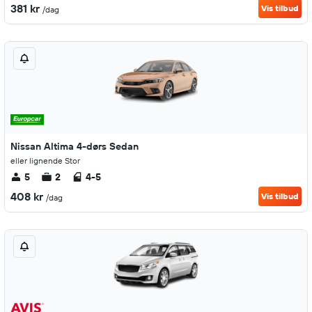
381 kr
Vis tilbud
/dag
Nissan Altima 4-dørs Sedan
eller lignende Stor
5
2
4-5
408 kr
Vis tilbud
/dag