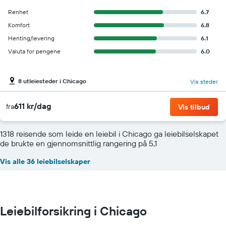
Renhet
6.7
Komfort
6.8
Henting/levering
6.1
Valuta for pengene
6.0
8 utleiesteder i Chicago
Vis steder
611 kr/dag
fra
Vis tilbud
1318 reisende som leide en leiebil i Chicago ga leiebilselskapet
de brukte en gjennomsnittlig rangering på 5,1
Vis alle 36 leiebilselskaper
Leiebilforsikring i Chicago