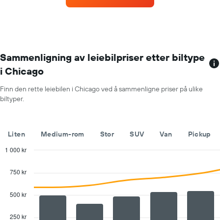
Diagrammets
1
X-
akse
som
viser
Sammenligning av leiebilpriser etter biltype
bilutleieselskapene
i Chicago
Diagrammet
har
Finn den rette leiebilen i Chicago ved å sammenligne priser på ulike
1
biltyper.
Y-
akse
som
viser
Liten
Medium-rom
Stor
SUV
Van
Pickup
de
billigste
1 000 kr
bilutleieselskapene
Combination
Chart
graphic.
chart
750 kr
with
2
data
500 kr
series.
250 kr
The