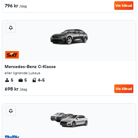
796 kr
Vis tilbud
/dag
Mercedes-Benz C-Klasse
eller lignende Luksus
5
5
4-5
698 kr
Vis tilbud
/dag