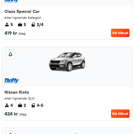
Class Special Car
eller lignende Kategori
5
5
2/4
419 kr
Vis tilbud
/dag
Nissan Kicks
eller lignende SUV
4
2
4-5
424 kr
Vis tilbud
/dag