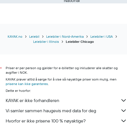
National
KAYAK.no
Leiebil
Leiebiler i Nord-Amerika
Leiebiler i USA
Leiebiler i Illinois
Leiebiler Chicago
Priser er per person og gjelder for e-billetter og inkluderer alle skatter og
*
avgifter i NOK.
KAYAK prøver alltid å sørge for å vise så nøyaktige priser som mulig, men
prisene kan ikke garanteres
.
Dette er hvorfor:
KAYAK er ikke forhandleren
Vi samler sammen haugevis med data for deg
Hvorfor er ikke prisene 100 % nøyaktige?