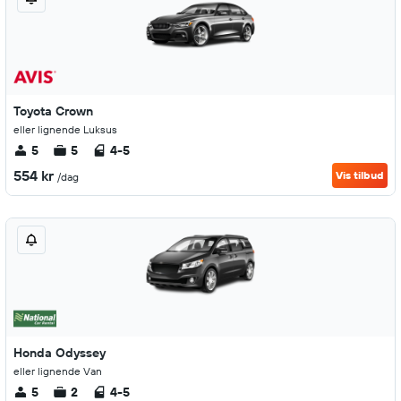
Toyota Crown
eller lignende Luksus
5
5
4-5
554 kr
Vis tilbud
/dag
Honda Odyssey
eller lignende Van
5
2
4-5