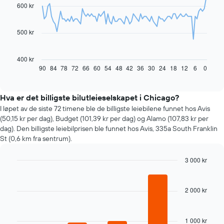
91
600 kr
data
points.
500 kr
Diagrammet
nedenfor
viser
400 kr
hvordan
90
84
78
72
66
60
54
48
42
36
30
24
18
12
6
0
End
of
leiebilprisen
interactive
endrer
chart
seg
Hva er det billigste bilutleieselskapet i Chicago?
jo
I løpet av de siste 72 timene ble de billigste leiebilene funnet hos Avis
nærmere
(50,15 kr per dag), Budget (101,39 kr per dag) og Alamo (107,83 kr per
man
dag). Den billigste leiebilprisen ble funnet hos Avis, 335a South Franklin
kommer
St (0,6 km fra sentrum).
datoen
for
3 000 kr
bestillingen
Diagrammets
Bar
Chart
graphic.
chart
1
with
X-
2 000 kr
4
akse
bars.
viser
antall
1 000 kr
Følgende