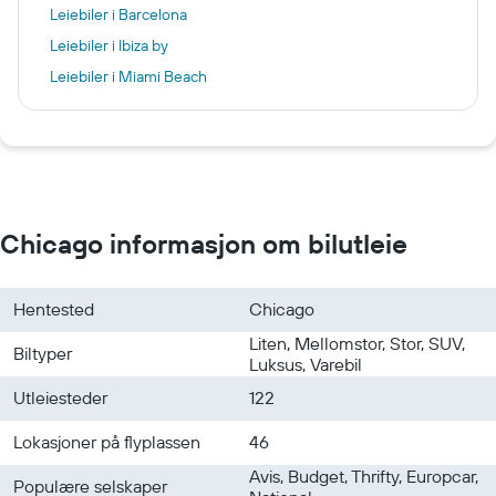
Leiebiler i Barcelona
Leiebiler i Ibiza by
Leiebiler i Miami Beach
Leiebiler i Annecy
Leiebiler i Milano
Leiebiler i Paris
Leiebiler i Sandefjord
Chicago informasjon om bilutleie
Hentested
Chicago
Liten, Mellomstor, Stor, SUV,
Biltyper
Luksus, Varebil
Utleiesteder
122
Lokasjoner på flyplassen
46
Avis, Budget, Thrifty, Europcar,
Populære selskaper