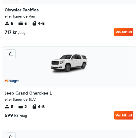
Chrysler Pacifica
eller lignende Van
5
5
4-5
717 kr
Vis tilbud
/dag
Jeep Grand Cherokee L
eller lignende SUV
5
2
4-5
599 kr
Vis tilbud
/dag