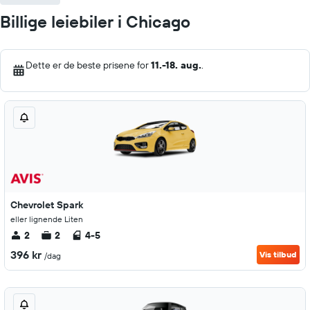
Billige leiebiler i Chicago
Dette er de beste prisene for
11.-18. aug.
.
Chevrolet Spark
eller lignende Liten
2
2
4-5
396 kr
Vis tilbud
/dag