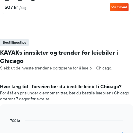
507 kr
Vis tilbud
/dag
Bestillingstips
KAYAKs innsikter og trender for leiebiler i
Chicago
Sjekk ut de nyeste trendene og tipsene for å leie bil i Chicago.
Hvor lang tid i forveien bør du bestille leiebil i Chicago?
For å få en pris under gjennomsnittet, bør du bestille leiebilen i Chicago
omtrent 7 dager før avreise.
700 kr
Line
Chart
graphic.
chart
with