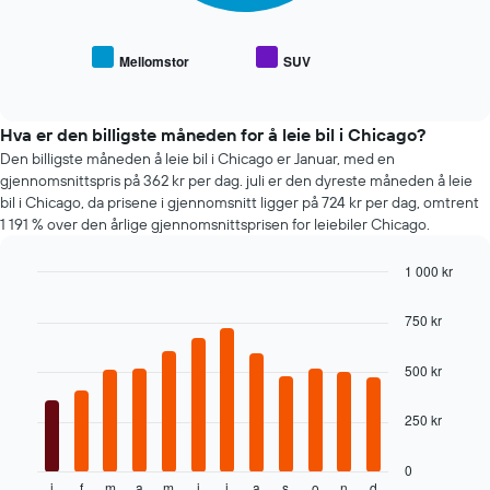
1
for
Y-
populære
akse
biltyper
Mellomstor
SUV
som
End
of
viser
interactive
fire
chart
billigste
Hva er den billigste måneden for å leie bil i Chicago?
bilutleieselskapene
Den billigste måneden å leie bil i Chicago er Januar, med en
gjennomsnittspris på 362 kr per dag. juli er den dyreste måneden å leie
bil i Chicago, da prisene i gjennomsnitt ligger på 724 kr per dag, omtrent
1 191 % over den årlige gjennomsnittsprisen for leiebiler Chicago.
1 000 kr
Bar
Chart
graphic.
chart
750 kr
with
12
bars.
500 kr
Diagrammet
250 kr
nedenfor
viser
gjennomsnittsprisen
0
j
f
m
a
m
j
j
a
s
o
n
d
End