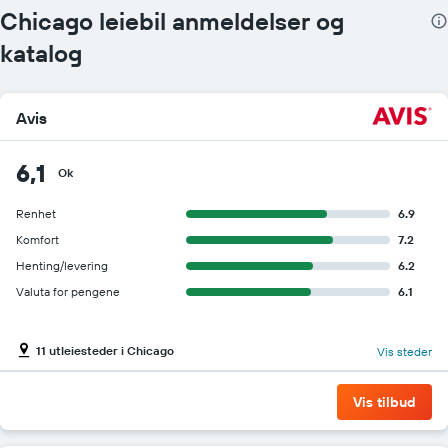
Chicago leiebil anmeldelser og
katalog
Avis
6,1
Ok
Renhet
6.9
Komfort
7.2
Henting/levering
6.2
Valuta for pengene
6.1
11 utleiesteder i Chicago
Vis steder
Vis tilbud