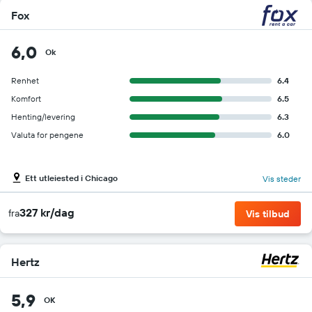
Fox
6,0
Ok
Renhet
6.4
Komfort
6.5
Henting/levering
6.3
Valuta for pengene
6.0
Ett utleiested i Chicago
Vis steder
327 kr/dag
fra
Vis tilbud
Hertz
5,9
OK