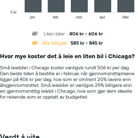
chart
has
0 kr
1
jan.
feb.
mar.
apr.
Mai
End
of
X
interactive
axis
chart
Liten biler
406 kr - 606 kr
displaying
categories.
Alle biltyper
585 kr - 845 kr
Range:
14
Hvor mye koster det å leie en liten bil i Chicago?
categories.
The
Små leiebiler i Chicago koster vanligvis rundt 506 kr per dag.
chart
Den beste tiden å bestille er i februar, når gjennomsnittsprisene
has
ligger på 406 kr per dag, noe som er omtrent 20% lavere enn
1
årsgjennomsnittet. Små leiebiler er vanligvis 29% billigere enn
Y
en gjennomsnittlig leiebil i Chicago, noe som gjør dem ideelle
axis
for reisende som er opptatt av budsjettet.
displaying
values.
Range:
0
to
1000.
Verdt å vite