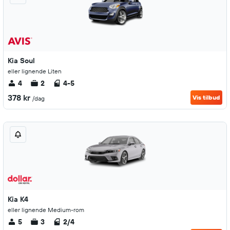
Kia Soul
eller lignende Liten
4
2
4-5
378 kr
Vis tilbud
/dag
Kia K4
eller lignende Medium-rom
5
3
2/4