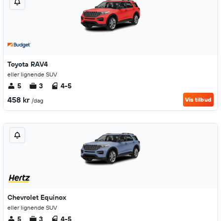
Toyota RAV4
eller lignende SUV
5
3
4-5
458 kr
Vis tilbud
/dag
Chevrolet Equinox
eller lignende SUV
5
3
4-5