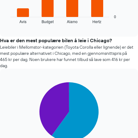
dager
diagramm
før
viser
bestillingen
de
0
Diagrammets
Avis
Budget
Alamo
Hertz
fire
End
1
of
billigste
interactive
Y-
bilutleieselskapene
chart
akse
de
Hva er den mest populære bilen å leie i Chicago?
viser
siste
Leiebiler i Mellomstor-kategorien (Toyota Corolla eller lignende) er det
gjennomsnittsprisen
72
mest populære alternativet i Chicago, med en gjennomsnittspris på
av
timene
465 kr per dag. Noen brukere har funnet tilbud så lave som 416 kr per
leiebil
Diagrammet
dag.
har
1
X-
Pie
Chart
akse
graphic.
chart
som
with
viser
2
de
slices.
fire
billigste
Diagrammet
bilutleieselskapene
nedenfor
Diagrammet
viser
har
gjennomsnittsprisen