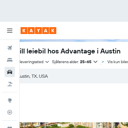
Fly
Bestill leiebil hos Advantage i Austin
Hoteller
Samme leveringssted
Sjåførens alder:
25–65
Vis kun bile
Leiebiler
Pakkereiser
Utforsk
Flysporer