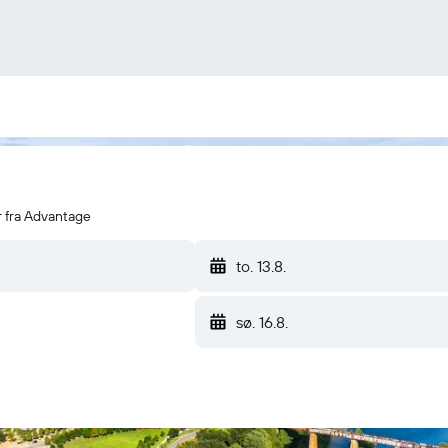
r fra Advantage
to. 13.8.
sø. 16.8.