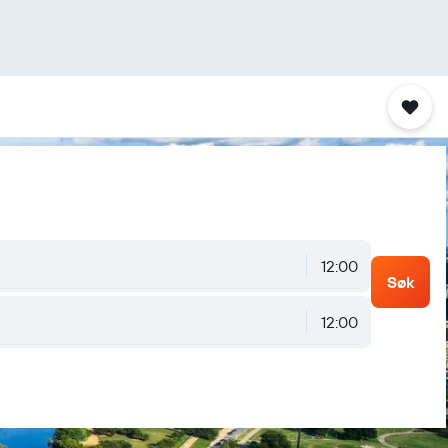
12:00
Søk
12:00