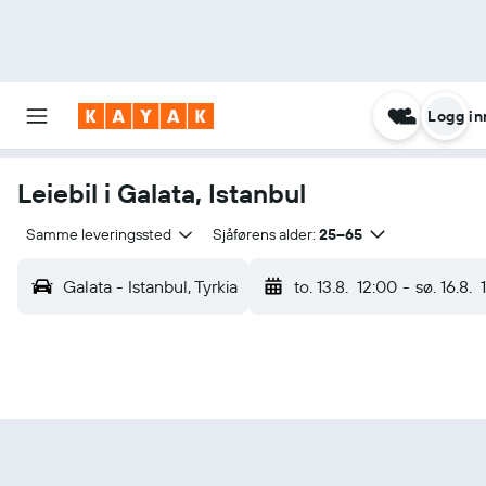
Logg in
Leiebil i Galata, Istanbul
Samme leveringssted
Sjåførens alder:
25–65
Galata - Istanbul, Tyrkia
to. 13.8.
12:00
-
sø. 16.8.