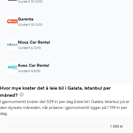
Vurdert 10.0/10
Garenta
Vurdert 10.0/10
Nissa Car Rental
Vurdert 6.0/10
Avec Car Rental
Vurdert 4.8/10
Hvor mye koster det å leie bil i Galata, Istanbul per
måned?
I gjennomsnitt koster det 539 kr per dag å leie bil i Galata, Istanbul juli er
den dyreste måneden, når prisene i gjennomsnitt ligger på 1 199 kr per
dag.
1 500 kr
Bar
Chart