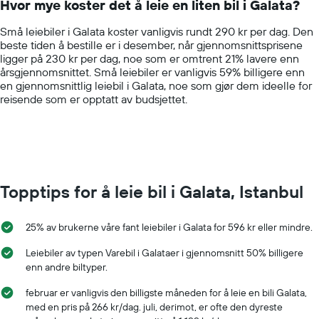
Hvor mye koster det å leie en liten bil i Galata?
categories.
The
Små leiebiler i Galata koster vanligvis rundt 290 kr per dag. Den
chart
beste tiden å bestille er i desember, når gjennomsnittsprisene
has
ligger på 230 kr per dag, noe som er omtrent 21% lavere enn
1
årsgjennomsnittet. Små leiebiler er vanligvis 59% billigere enn
Y
en gjennomsnittlig leiebil i Galata, noe som gjør dem ideelle for
axis
reisende som er opptatt av budsjettet.
displaying
values.
Range:
0
to
1000.
Topptips for å leie bil i Galata, Istanbul
25% av brukerne våre fant leiebiler i Galata for 596 kr eller mindre.
Leiebiler av typen Varebil i Galataer i gjennomsnitt 50% billigere
enn andre biltyper.
februar er vanligvis den billigste måneden for å leie en bili Galata,
med en pris på 266 kr/dag. juli, derimot, er ofte den dyreste