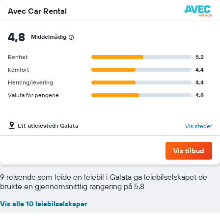
Avec Car Rental
4,8
Middelmådig
Renhet
5.2
Komfort
4.4
Henting/levering
4.4
Valuta for pengene
4.8
Ett utleiested i Galata
Vis steder
Vis tilbud
9 reisende som leide en leiebil i Galata ga leiebilselskapet de
brukte en gjennomsnittlig rangering på 5,8
Vis alle 10 leiebilselskaper