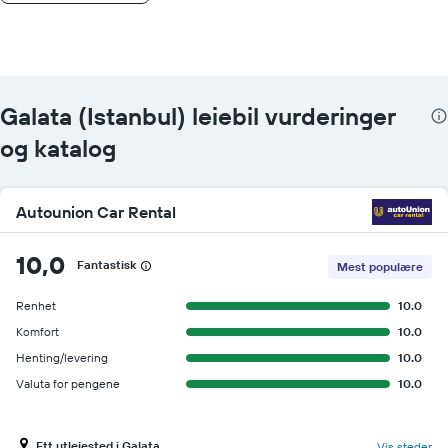
Galata (Istanbul) leiebil vurderinger
og katalog
Autounion Car Rental
10,0
Fantastisk
Mest populære
Renhet
10.0
Komfort
10.0
Henting/levering
10.0
Valuta for pengene
10.0
Ett utleiested i Galata
Vis steder