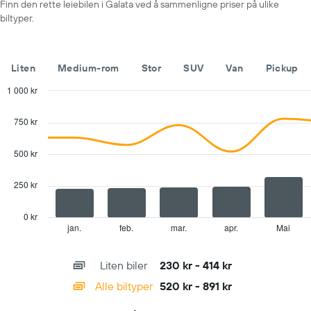
Finn den rette leiebilen i Galata ved å sammenligne priser på ulike
viser
biltyper.
gjennomsnittsprisen
av
leiebil
for
Liten
Medium-rom
Stor
SUV
Van
Pickup
en
dag
1 000 kr
Combination
Chart
graphic.
chart
750 kr
with
2
data
500 kr
series.
250 kr
The
chart
has
0 kr
1
jan.
feb.
mar.
apr.
Mai
End
of
X
interactive
axis
chart
Liten biler
230 kr - 414 kr
displaying
categories.
Alle biltyper
520 kr - 891 kr
Range:
14