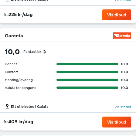
225 kr/dag
fra
Vis tilbud
Garenta
10,0
Fantastisk
Renhet
10.0
Komfort
10.0
Henting/levering
10.0
Valuta for pengene
10.0
Ett utleiested i Galata
Vis steder
409 kr/dag
fra
Vis tilbud