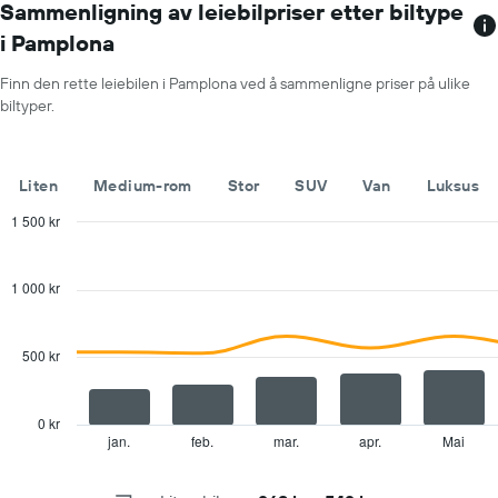
Diagrammets
Sammenligning av leiebilpriser etter biltype
1
i Pamplona
Y-
akse
Finn den rette leiebilen i Pamplona ved å sammenligne priser på ulike
viser
biltyper.
gjennomsnittsprisen
av
leiebil
for
Liten
Medium-rom
Stor
SUV
Van
Luksus
en
dag
1 500 kr
Combination
Chart
graphic.
chart
with
1 000 kr
2
data
series.
500 kr
The
chart
has
0 kr
1
jan.
feb.
mar.
apr.
Mai
End
of
X
interactive
axis
chart