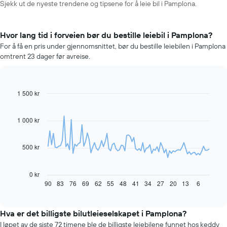
Sjekk ut de nyeste trendene og tipsene for å leie bil i Pamplona.
Hvor lang tid i forveien bør du bestille leiebil i Pamplona?
For å få en pris under gjennomsnittet, bør du bestille leiebilen i Pamplona
omtrent 23 dager før avreise.
1 500 kr
Line
Chart
graphic.
chart
with
91
1 000 kr
data
points.
500 kr
Diagrammet
nedenfor
viser
0 kr
hvordan
90
83
76
69
62
55
48
41
34
27
20
13
6
End
of
leiebilprisen
interactive
endrer
chart
seg
Hva er det billigste bilutleieselskapet i Pamplona?
jo
I løpet av de siste 72 timene ble de billigste leiebilene funnet hos keddy