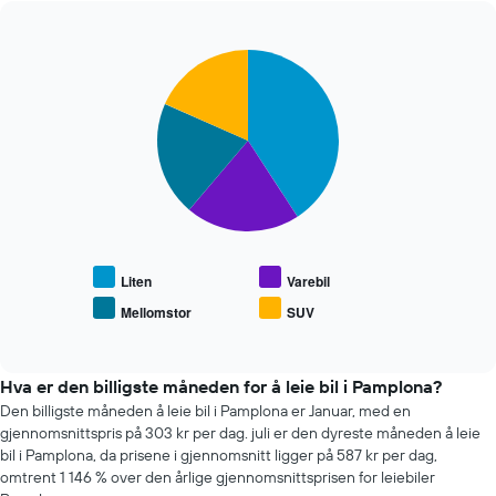
Diagrammet
har
1
Pie
Chart
X-
graphic.
chart
akse
with
som
4
viser
slices.
de
fire
Diagrammet
billigste
nedenfor
bilutleieselskapene
viser
Diagrammet
gjennomsnittsprisen
har
for
1
populære
Liten
Varebil
Y-
biltyper
Mellomstor
SUV
akse
End
of
som
interactive
viser
chart
fire
Hva er den billigste måneden for å leie bil i Pamplona?
billigste
Den billigste måneden å leie bil i Pamplona er Januar, med en
bilutleieselskapene
gjennomsnittspris på 303 kr per dag. juli er den dyreste måneden å leie
bil i Pamplona, da prisene i gjennomsnitt ligger på 587 kr per dag,
omtrent 1 146 % over den årlige gjennomsnittsprisen for leiebiler