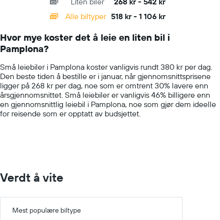
Liten biler
268 kr - 542 kr
displaying
categories.
Alle biltyper
518 kr - 1 106 kr
Range:
14
Hvor mye koster det å leie en liten bil i
categories.
Pamplona?
The
chart
Små leiebiler i Pamplona koster vanligvis rundt 380 kr per dag.
has
Den beste tiden å bestille er i januar, når gjennomsnittsprisene
1
ligger på 268 kr per dag, noe som er omtrent 30% lavere enn
Y
årsgjennomsnittet. Små leiebiler er vanligvis 46% billigere enn
axis
en gjennomsnittlig leiebil i Pamplona, noe som gjør dem ideelle
displaying
for reisende som er opptatt av budsjettet.
values.
Range:
0
to
1500.
Verdt å vite
Mest populære biltype