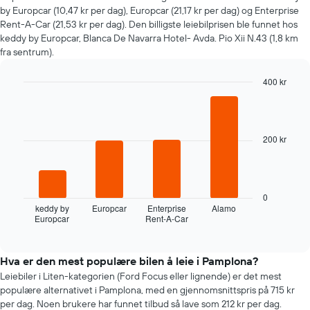
nærmere
by Europcar (10,47 kr per dag), Europcar (21,17 kr per dag) og Enterprise
man
Rent-A-Car (21,53 kr per dag). Den billigste leiebilprisen ble funnet hos
kommer
keddy by Europcar, Blanca De Navarra Hotel- Avda. Pio Xii N.43 (1,8 km
datoen
fra sentrum).
for
bestillingen
400 kr
Diagrammets
1
Bar
Chart
graphic.
chart
X-
with
akse
4
viser
200 kr
bars.
antall
dager
Følgende
før
diagramm
bestillingen
viser
0
Diagrammets
de
keddy by
Europcar
Enterprise
Alamo
1
Europcar
Rent-A-Car
fire
End
Y-
of
billigste
interactive
akse
bilutleieselskapene
chart
viser
de
Hva er den mest populære bilen å leie i Pamplona?
gjennomsnittsprisen
siste
Leiebiler i Liten-kategorien (Ford Focus eller lignende) er det mest
av
72
populære alternativet i Pamplona, med en gjennomsnittspris på 715 kr
leiebil
timene
per dag. Noen brukere har funnet tilbud så lave som 212 kr per dag.