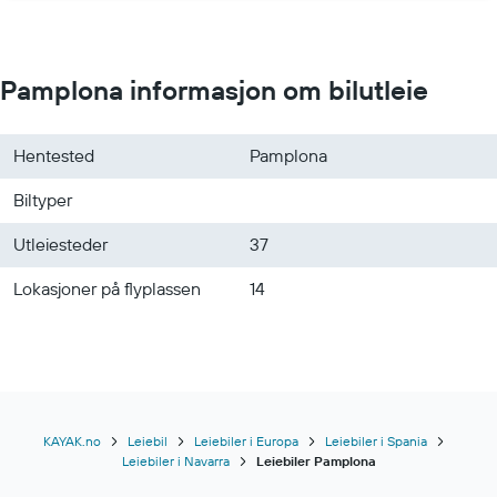
Leiebiler i Izmir
Leiebiler i Las Palmas de Gran Canaria
Pamplona informasjon om bilutleie
Hentested
Pamplona
Biltyper
Utleiesteder
37
Lokasjoner på flyplassen
14
KAYAK.no
Leiebil
Leiebiler i Europa
Leiebiler i Spania
Leiebiler i Navarra
Leiebiler Pamplona