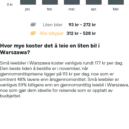
has
0 kr
1
jan.
feb.
mar.
apr.
Mai
End
of
X
interactive
axis
chart
Liten biler
93 kr - 272 kr
displaying
categories.
Alle biltyper
312 kr - 528 kr
Range:
14
Hvor mye koster det å leie en liten bil i
categories.
Warszawa?
The
chart
Små leiebiler i Warszawa koster vanligvis rundt 177 kr per dag.
has
Den beste tiden å bestille er i november, når
1
gjennomsnittsprisene ligger på 93 kr per dag, noe som er
Y
omtrent 48% lavere enn årsgjennomsnittet. Små leiebiler er
axis
vanligvis 59% billigere enn en gjennomsnittlig leiebil i Warszawa,
displaying
noe som gjør dem ideelle for reisende som er opptatt av
values.
budsjettet.
Range:
0
to
600.