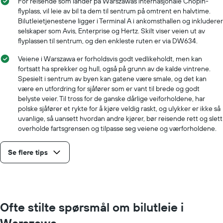
For reisende som lander på Warszawas internasjonale Chopin-
flyplass, vil leie av bil ta dem til sentrum på omtrent en halvtime.
Bilutleietjenestene ligger i Terminal A i ankomsthallen og inkluderer
selskaper som Avis, Enterprise og Hertz. Skilt viser veien ut av
flyplassen til sentrum, og den enkleste ruten er via DW634.
Veiene i Warszawa er forholdsvis godt vedlikeholdt, men kan
fortsatt ha sprekker og hull, også på grunn av de kalde vintrene.
Spesielt i sentrum av byen kan gatene være smale, og det kan
være en utfordring for sjåfører som er vant til brede og godt
belyste veier. Til tross for de ganske dårlige veiforholdene, har
polske sjåfører et rykte for å kjøre veldig raskt, og ulykker er ikke så
uvanlige, så uansett hvordan andre kjører, bør reisende rett og slett
overholde fartsgrensen og tilpasse seg veiene og værforholdene.
Se flere tips
Ofte stilte spørsmål om bilutleie i
Warszawa