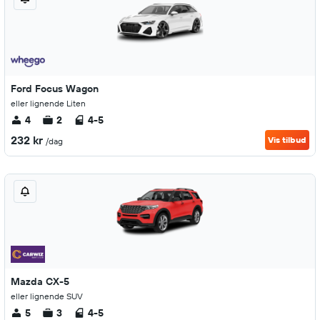
Ford Focus Wagon
eller lignende Liten
4
2
4-5
232 kr
Vis tilbud
/dag
Mazda CX-5
eller lignende SUV
5
3
4-5