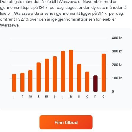
Den billigste måneden å leie bil i Warszawa er November, med en
leiebil
gjennomsnittspris på 124 kr per dag. august er den dyreste måneden å
leie bil i Warszawa, da prisene i gjennomsnitt ligger på 314 kr per dag,
omtrent 1 327 % over den årlige gjennomsnittsprisen for leiebiler
Warszawa.
400 kr
Bar
Chart
graphic.
chart
300 kr
with
12
bars.
200 kr
Diagrammet
100 kr
nedenfor
viser
gjennomsnittsprisen
0
j
f
m
a
m
j
j
a
s
o
n
d
av
End
of
leiebil
interactive
per
chart
måned
Diagrammets
Finn tilbud
1
X-