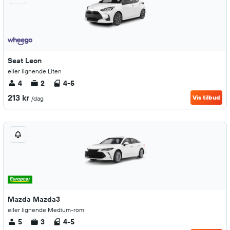
Seat Leon
eller lignende Liten
4
2
4-5
213 kr
Vis tilbud
/dag
Mazda Mazda3
eller lignende Medium-rom
5
3
4-5