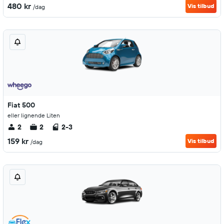
480 kr
Vis tilbud
/dag
Fiat 500
eller lignende Liten
2
2
2-3
159 kr
Vis tilbud
/dag