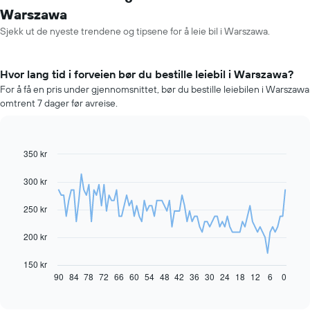
Warszawa
Sjekk ut de nyeste trendene og tipsene for å leie bil i Warszawa.
Hvor lang tid i forveien bør du bestille leiebil i Warszawa?
For å få en pris under gjennomsnittet, bør du bestille leiebilen i Warszawa
omtrent 7 dager før avreise.
350 kr
Line
Chart
graphic.
chart
with
300 kr
91
data
250 kr
points.
Diagrammet
200 kr
nedenfor
viser
150 kr
hvordan
90
84
78
72
66
60
54
48
42
36
30
24
18
12
6
0
End
of
leiebilprisen
interactive
endrer
chart