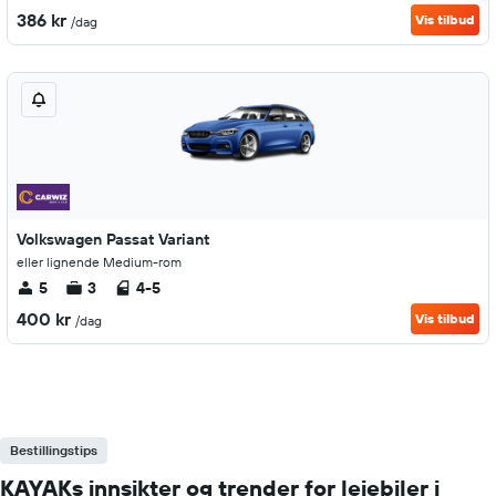
386 kr
Vis tilbud
/dag
Volkswagen Passat Variant
eller lignende Medium-rom
5
3
4-5
400 kr
Vis tilbud
/dag
Bestillingstips
KAYAKs innsikter og trender for leiebiler i