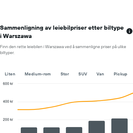
akse
som
viser
månedene
Diagrammets
Sammenligning av leiebilpriser etter biltype
1
i Warszawa
Y-
akse
Finn den rette leiebilen i Warszawa ved å sammenligne priser på ulike
viser
biltyper.
gjennomsnittsprisen
av
leiebil
for
Liten
Medium-rom
Stor
SUV
Van
Pickup
en
dag
600 kr
Combination
Chart
graphic.
chart
with
400 kr
2
data
series.
200 kr
The
chart