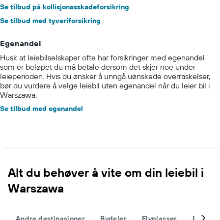
Se tilbud på kollisjonasskadeforsikring
Se tilbud med tyveriforsikring
Egenandel
Husk at leiebilselskaper ofte har forsikringer med egenandel
som er beløpet du må betale dersom det skjer noe under
leieperioden. Hvis du ønsker å unngå uønskede overraskelser,
bør du vurdere å velge leiebil uten egenandel når du leier bil i
Warszawa.
Se tilbud med egenandel
Alt du behøver å vite om din leiebil i
Warszawa
Andre destinasjoner
Bydeler
Flyplasser
Fullfør 