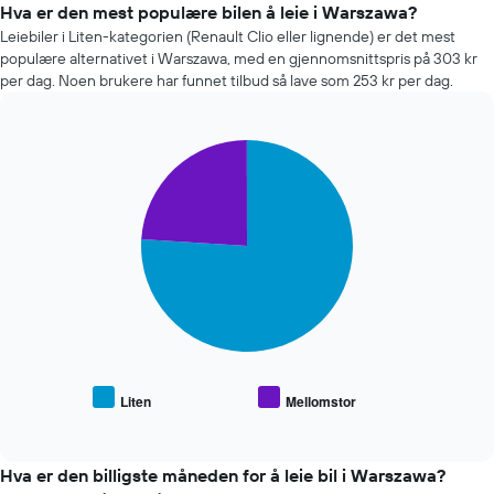
seg
Hva er den mest populære bilen å leie i Warszawa?
jo
Leiebiler i Liten-kategorien (Renault Clio eller lignende) er det mest
nærmere
populære alternativet i Warszawa, med en gjennomsnittspris på 303 kr
man
per dag. Noen brukere har funnet tilbud så lave som 253 kr per dag.
kommer
datoen
for
Pie
bestillingen
Chart
graphic.
chart
Diagrammets
with
1
2
X-
slices.
akse
viser
Diagrammet
antall
nedenfor
dager
viser
før
gjennomsnittsprisen
bestillingen
for
Diagrammets
populære
1
biltyper
Liten
Mellomstor
Y-
End
of
akse
interactive
viser
chart
gjennomsnittsprisen
Hva er den billigste måneden for å leie bil i Warszawa?
av