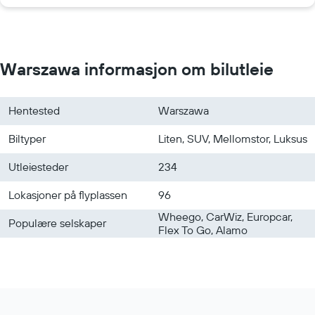
Leiebiler i Wrocław
Leiebiler i Orlando
Leiebiler i Berlin
Warszawa informasjon om bilutleie
Hentested
Warszawa
Biltyper
Liten, SUV, Mellomstor, Luksus
Utleiesteder
234
Lokasjoner på flyplassen
96
Wheego, CarWiz, Europcar,
Populære selskaper
Flex To Go, Alamo