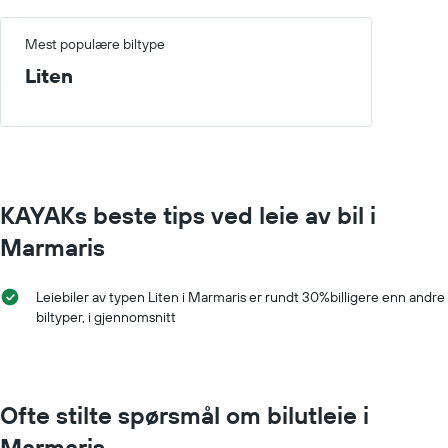
1
Y-
akse
Mest populære biltype
viser
Liten
gjennomsnittsprisen
av
leiebil
for
en
dag
KAYAKs beste tips ved leie av bil i
Marmaris
Leiebiler av typen Liten i Marmaris er rundt 30%billigere enn andre
biltyper, i gjennomsnitt
Ofte stilte spørsmål om bilutleie i
Marmaris