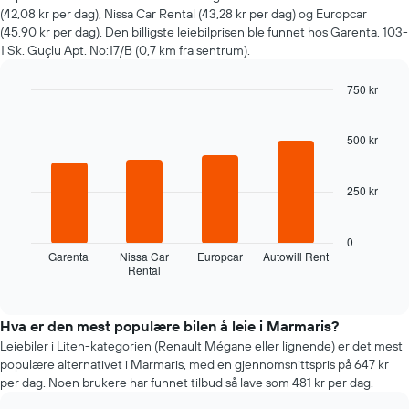
nærmere
(42,08 kr per dag), Nissa Car Rental (43,28 kr per dag) og Europcar
man
(45,90 kr per dag). Den billigste leiebilprisen ble funnet hos Garenta, 103-
kommer
1 Sk. Güçlü Apt. No:17/B (0,7 km fra sentrum).
datoen
for
750 kr
bestillingen
Diagrammets
Bar
Chart
graphic.
chart
1
with
500 kr
X-
4
akse
bars.
viser
250 kr
antall
Følgende
dager
diagramm
før
viser
0
bestillingen
de
Garenta
Nissa Car
Europcar
Autowill Rent
Diagrammets
Rental
fire
End
1
of
billigste
interactive
Y-
bilutleieselskapene
chart
akse
de
Hva er den mest populære bilen å leie i Marmaris?
viser
siste
Leiebiler i Liten-kategorien (Renault Mégane eller lignende) er det mest
gjennomsnittsprisen
72
populære alternativet i Marmaris, med en gjennomsnittspris på 647 kr
av
timene
per dag. Noen brukere har funnet tilbud så lave som 481 kr per dag.
leiebil
Diagrammet