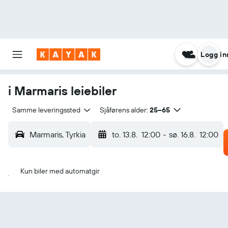
Logg in
i Marmaris leiebiler
Samme leveringssted
Sjåførens alder:
25–65
Marmaris, Tyrkia
to. 13.8.
12:00
-
sø. 16.8.
12:00
Kun biler med automatgir