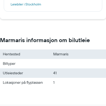
Leiebiler i Stockholm
Leiebiler i Oslo
Leiebiler i Catania
Leiebiler i Calgary
Leiebiler i Washington, D.C.
Marmaris informasjon om bilutleie
Hentested
Marmaris
Biltyper
Utleiesteder
41
Lokasjoner på flyplassen
1