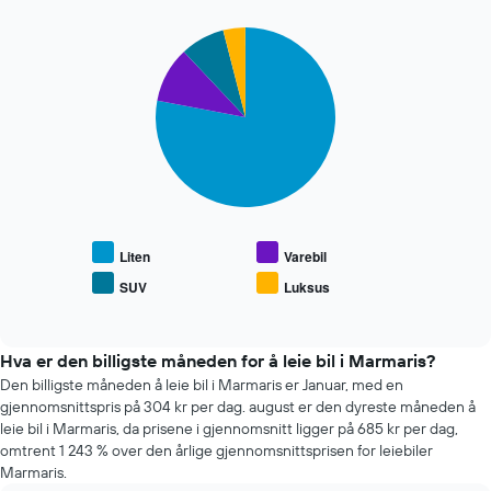
har
1
Pie
Chart
X-
graphic.
chart
akse
with
som
4
viser
slices.
de
fire
Diagrammet
billigste
nedenfor
bilutleieselskapene
viser
Diagrammet
gjennomsnittsprisen
har
for
1
populære
Liten
Varebil
Y-
biltyper
SUV
Luksus
akse
End
of
som
interactive
viser
chart
fire
Hva er den billigste måneden for å leie bil i Marmaris?
billigste
Den billigste måneden å leie bil i Marmaris er Januar, med en
bilutleieselskapene
gjennomsnittspris på 304 kr per dag. august er den dyreste måneden å
leie bil i Marmaris, da prisene i gjennomsnitt ligger på 685 kr per dag,
omtrent 1 243 % over den årlige gjennomsnittsprisen for leiebiler
Marmaris.