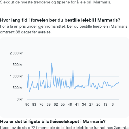
Sjekk ut de nyeste trendene og tipsene for å leie bil i Marmaris.
Hvor lang tid i forveien bør du bestille leiebil i Marmaris?
For å få en pris under gjennomsnittet, bør du bestille leiebilen i Marmaris
omtrent 88 dager før avreise.
2 000 kr
Line
Chart
graphic.
chart
with
1 500 kr
91
data
1 000 kr
points.
Diagrammet
500 kr
nedenfor
viser
0 kr
hvordan
90
83
76
69
62
55
48
41
34
27
20
13
6
End
of
leiebilprisen
interactive
endrer
chart
seg
Hva er det billigste bilutleieselskapet i Marmaris?
jo
I løpet av de siste 72 timene ble de billigste leiebilene funnet hos Garenta