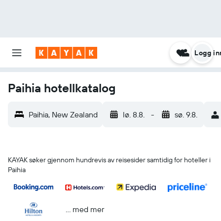
Logg in
Paihia hotellkatalog
Paihia, New Zealand
lø. 8.8.
-
sø. 9.8.
KAYAK søker gjennom hundrevis av reisesider samtidig for hoteller i
Paihia
… med mer